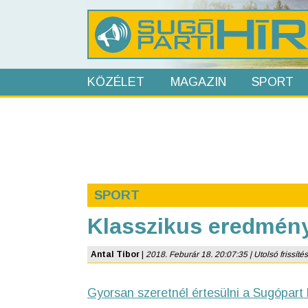
KÖZÉLET
MAGAZIN
SPORT
SPORT
Klasszikus eredmén
Antal Tibor
|
2018. Feburár 18. 20:07:35 | Utolsó frissítés
Gyorsan szeretnél értesülni a Sugópart 