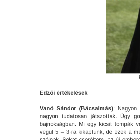
Edzői értékelések
Vanó Sándor (Bácsalmás)
: Nagyon 
nagyon tudatosan játszottak. Úgy g
bajnokságban. Mi egy kicsit tompák vo
végül 5 – 3-ra kikaptunk, de ezek a 
szólnak. Sokat cseréltem, az új embereke