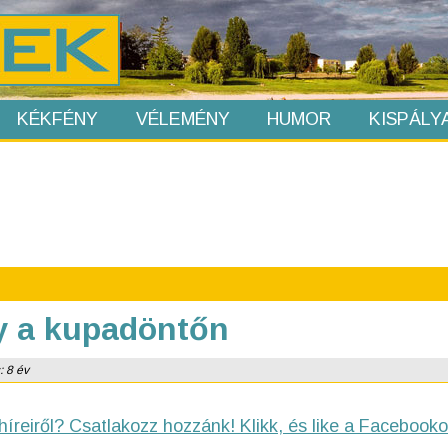
KÉKFÉNY
VÉLEMÉNY
HUMOR
KISPÁLY
y a kupadöntőn
: 8 év
híreiről? Csatlakozz hozzánk! Klikk, és like a Facebooko