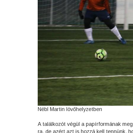
Nébl Martin lövőhelyzetben
A találkozót végül a papírformának meg
ra, de azért azt is hozzá kell tennünk, 