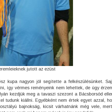
eremleieknek jutott az ezüst
z kupa nagyon jól segítette a felkészülésünket. Sa
lni, így vérmes reményeink nem lehettek, de úgy érzem
pályán kezdjük meg a tavaszi szezont a Bácsborsód ell
tel tudunk kiállni. Egyébként nem értek egyet azzal, h
osztályú bajnokság, kicsit várhatnánk még vele, mer