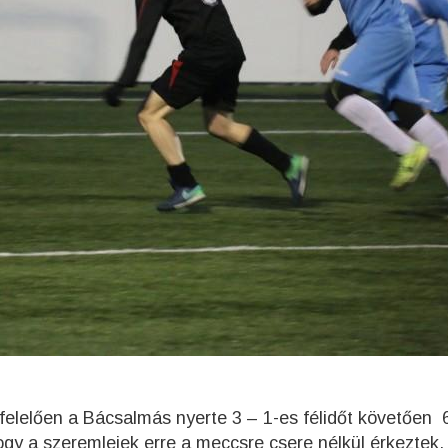
felelően a Bácsalmás nyerte 3 – 1-es félidőt követően 6
hogy a szeremleiek erre a meccsre csere nélkül érkeztek.