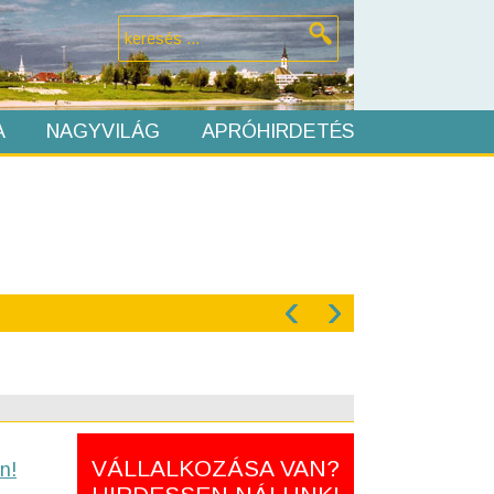
A
NAGYVILÁG
APRÓHIRDETÉS
‹
›
VÁLLALKOZÁSA VAN?
n!