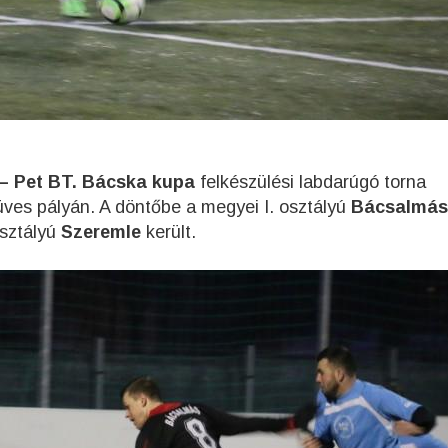
– Pet BT. Bácska kupa
felkészülési labdarúgó torna
füves pályán. A döntőbe a megyei I. osztályú
Bácsalmás
 osztályú
Szeremle
került.