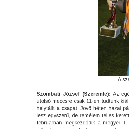
A sz
Szombati József (Szeremle):
Az egés
utolsó meccsre csak 11-en tudtunk kiál
helytállt a csapat. Jövő héten hazai 
lesz egyszerű, de remélem teljes keret
februárban megkezdődik a megyei II. 