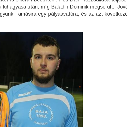
sszú kihagyása után, míg Baladin Dominik megsérült. Jöv
gyünk Tamásira egy pályaavatóra, és az azt következ