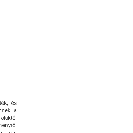
ték, és
etnek a
akiktől
ményről
n profi,