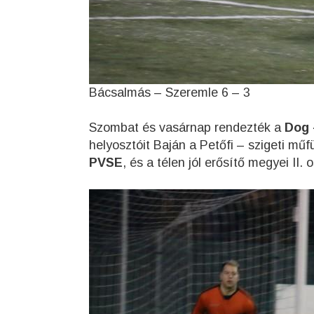
Bácsalmás – Szeremle 6 – 3
Szombat és vasárnap rendezték a
Dog 
helyosztóit Baján a Petőfi – szigeti mű
PVSE
, és a télen jól erősítő megyei II.