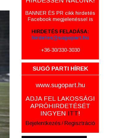
HIRDESSEN NÁLUNK!
BANNER ÉS PR cikk hirdetés
Facebook megjelenéssel is
HIRDETÉS FELADÁSA:
hirdetes@sugopart.hu
+36-30/330-3030
SUGÓ PARTI HÍREK
www.sugopart.hu
ADJA FEL LAKOSSÁGI
APRÓHIRDETÉSÉT
INGYEN
ITT
!
Bejelentkezés
/
Regisztráció