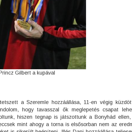
Princz Gilbert a kupával
tetszett a Szeremle hozzáállása, 11-en végig küzdöt
ondolom, hogy tavasszal ők meglepetés csapat leh
ltunk, hiszen tegnap is játszottunk a Bonyhád ellen, 
meccsek mint ahogy a torna is elsősorban nem az ered
t is sikerült beépíteni. Illés Dani hozzáállása teljese