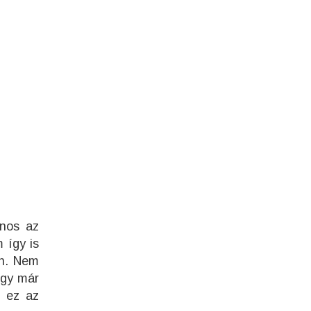
jnos az
 így is
en. Nem
ogy már
t ez az