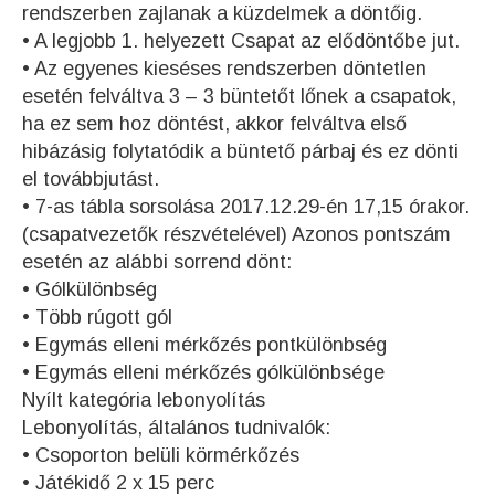
rendszerben zajlanak a küzdelmek a döntőig.
• A legjobb 1. helyezett Csapat az elődöntőbe jut.
• Az egyenes kieséses rendszerben döntetlen
esetén felváltva 3 – 3 büntetőt lőnek a csapatok,
ha ez sem hoz döntést, akkor felváltva első
hibázásig folytatódik a büntető párbaj és ez dönti
el továbbjutást.
• 7-as tábla sorsolása 2017.12.29-én 17,15 órakor.
(csapatvezetők részvételével) Azonos pontszám
esetén az alábbi sorrend dönt:
• Gólkülönbség
• Több rúgott gól
• Egymás elleni mérkőzés pontkülönbség
• Egymás elleni mérkőzés gólkülönbsége
Nyílt kategória lebonyolítás
Lebonyolítás, általános tudnivalók:
• Csoporton belüli körmérkőzés
• Játékidő 2 x 15 perc