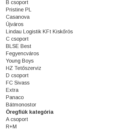
B csoport
Pristine PL
Casanova
Újváros
Lindau Logistik KFt Kiskőrös
C csoport
BLSE Best
Fegyencváros
Young Boys
HZ Tetőszerviz
D csoport
FC Sivass
Extra
Panaco
Bátmonostor
Öregfiúk kategória
A csoport
R+M