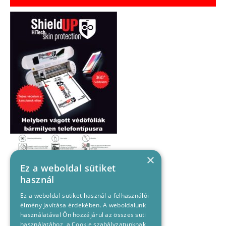
×
Ez a weboldal sütiket
használ
Ez a weboldal sütiket használ a felhasználói
élmény javítása érdekében. A weboldalunk
használatával Ön hozzájárul az összes süti
használatához, a Cookie szabályzatunknak