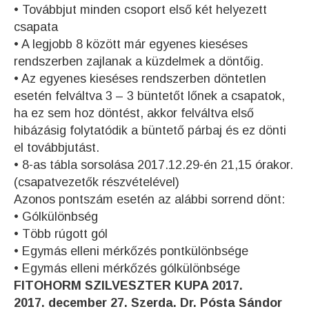
• Továbbjut minden csoport első két helyezett
csapata
• A legjobb 8 között már egyenes kieséses
rendszerben zajlanak a küzdelmek a döntőig.
• Az egyenes kieséses rendszerben döntetlen
esetén felváltva 3 – 3 büntetőt lőnek a csapatok,
ha ez sem hoz döntést, akkor felváltva első
hibázásig folytatódik a büntető párbaj és ez dönti
el továbbjutást.
• 8-as tábla sorsolása 2017.12.29-én 21,15 órakor.
(csapatvezetők részvételével)
Azonos pontszám esetén az alábbi sorrend dönt:
• Gólkülönbség
• Több rúgott gól
• Egymás elleni mérkőzés pontkülönbsége
• Egymás elleni mérkőzés gólkülönbsége
FITOHORM SZILVESZTER KUPA 2017.
2017. december 27. Szerda. Dr. Pósta Sándor