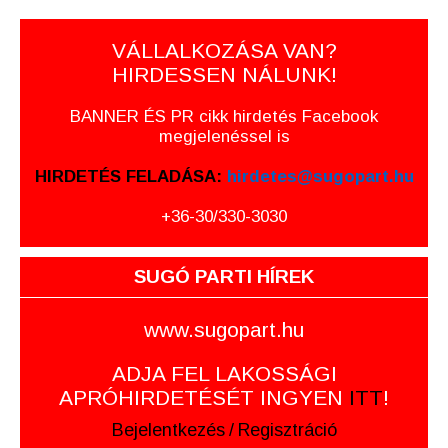
VÁLLALKOZÁSA VAN?
HIRDESSEN NÁLUNK!
BANNER ÉS PR cikk hirdetés Facebook
megjelenéssel is
HIRDETÉS FELADÁSA:
hirdetes@sugopart.hu
+36-30/330-3030
SUGÓ PARTI HÍREK
www.sugopart.hu
ADJA FEL LAKOSSÁGI
APRÓHIRDETÉSÉT INGYEN
ITT
!
Bejelentkezés
/
Regisztráció