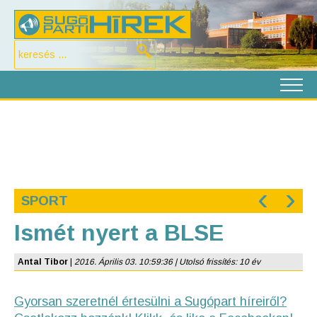
‹
›
SPORT
Ismét nyert a BLSE
Antal Tibor
|
2016. Április 03. 10:59:36 | Utolsó frissítés: 10 év
Gyorsan szeretnél értesülni a Sugópart híreiről?