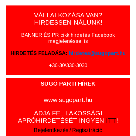
VÁLLALKOZÁSA VAN?
HIRDESSEN NÁLUNK!
BANNER ÉS PR cikk hirdetés Facebook
megjelenéssel is
HIRDETÉS FELADÁSA:
hirdetes@sugopart.hu
+36-30/330-3030
SUGÓ PARTI HÍREK
www.sugopart.hu
ADJA FEL LAKOSSÁGI
APRÓHIRDETÉSÉT INGYEN
ITT
!
Bejelentkezés
/
Regisztráció