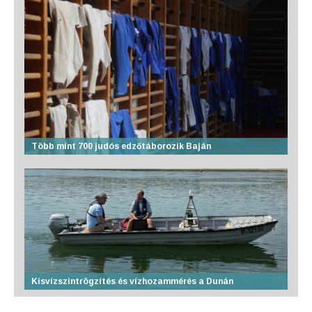
Több mint 700 judós edzőtáborozik Baján
Kisvízszintrögzítés és vízhozammérés a Dunán