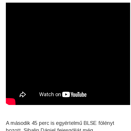
A második 45 perc is egyértelmű BLSE fölényt
hozott. Sibalin Dániel fejesgólját még