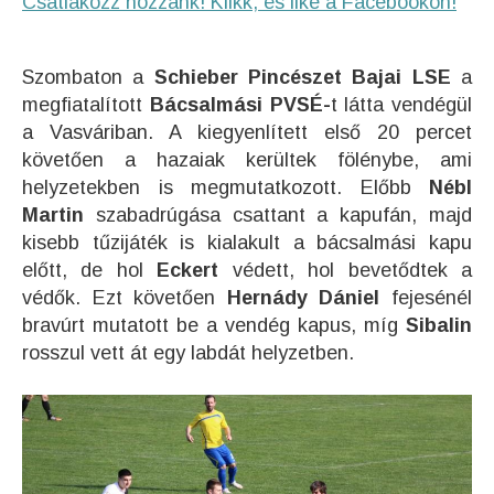
Csatlakozz hozzánk! Klikk, és like a Facebookon!
Szombaton a
Schieber Pincészet Bajai LSE
a
megfiatalított
Bácsalmási PVSÉ-
t látta vendégül
a Vasváriban. A kiegyenlített első 20 percet
követően a hazaiak kerültek fölénybe, ami
helyzetekben is megmutatkozott. Előbb
Nébl
Martin
szabadrúgása csattant a kapufán, majd
kisebb tűzijáték is kialakult a bácsalmási kapu
előtt, de hol
Eckert
védett, hol bevetődtek a
védők. Ezt követően
Hernády Dániel
fejesénél
bravúrt mutatott be a vendég kapus, míg
Sibalin
rosszul vett át egy labdát helyzetben.