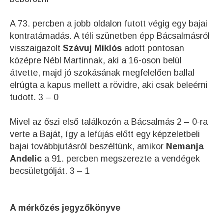
A 73. percben a jobb oldalon futott végig egy bajai
kontratámadás. A téli szünetben épp Bácsalmásról
visszaigazolt
Szávuj Miklós
adott pontosan
középre Nébl Martinnak, aki a 16-oson belül
átvette, majd jó szokásának megfelelően ballal
elrúgta a kapus mellett a rövidre, aki csak beleérni
tudott. 3 – 0
Mivel az őszi első találkozón a Bácsalmás 2 – 0-ra
verte a Baját, így a lefújás előtt egy képzeletbeli
bajai továbbjutásról beszéltünk, amikor
Nemanja
Andelic
a 91. percben megszerezte a vendégek
becsületgólját. 3 – 1
A mérkőzés jegyzőkönyve