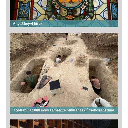
Anyakönyvi hírek
Több mint 1000 éves temetőre bukkantak Érsekcsanádnál