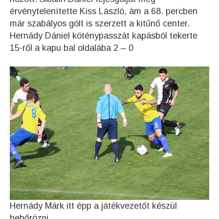
érvénytelenítette Kiss László, ám a 68. percben
már szabályos gólt is szerzett a kitűnő center.
Hernády Dániel köténypasszát kapásból tekerte
15-ről a kapu bal oldalába 2 – 0
Hernády Márk itt épp a játékvezetőt készül
bebőrözni