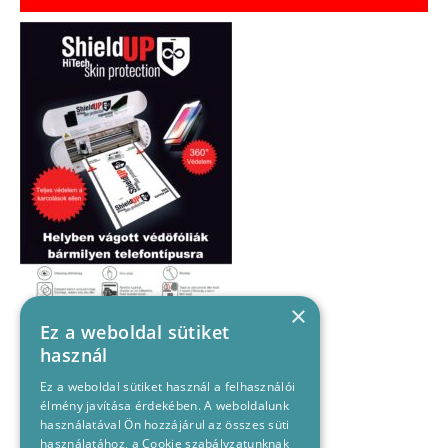
×
Ez a weboldal sütiket
használ
Ez a weboldal sütiket használ a felhasználói
élmény javítása érdekében. A weboldalunk
használatával Ön hozzájárul az összes süti
használatához, a Cookie szabályzatunknak