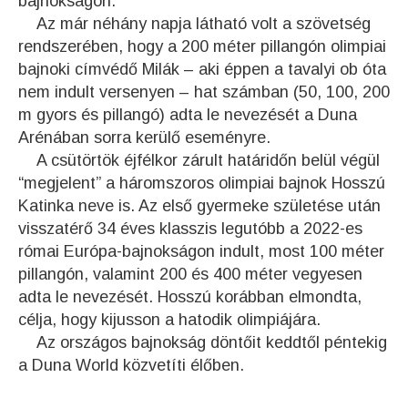
bajnokságon.
Az már néhány napja látható volt a szövetség
rendszerében, hogy a 200 méter pillangón olimpiai
bajnoki címvédő Milák – aki éppen a tavalyi ob óta
nem indult versenyen – hat számban (50, 100, 200
m gyors és pillangó) adta le nevezését a Duna
Arénában sorra kerülő eseményre.
A csütörtök éjfélkor zárult határidőn belül végül
“megjelent” a háromszoros olimpiai bajnok Hosszú
Katinka neve is. Az első gyermeke születése után
visszatérő 34 éves klasszis legutóbb a 2022-es
római Európa-bajnokságon indult, most 100 méter
pillangón, valamint 200 és 400 méter vegyesen
adta le nevezését. Hosszú korábban elmondta,
célja, hogy kijusson a hatodik olimpiájára.
Az országos bajnokság döntőit keddtől péntekig
a Duna World közvetíti élőben.