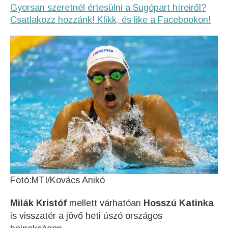
Gyorsan szeretnél értesülni a Sugópart híreiről?
Csatlakozz hozzánk! Klikk, és like a Facebookon!
Fotó:MTI/Kovács Anikó
Milák Kristóf
mellett várhatóan
Hosszú Katinka
is visszatér a jövő heti úszó országos