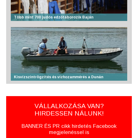
Több mint 700 judós edzőtáborozik Baján
Kisvízszintrögzítés és vízhozammérés a Dunán
VÁLLALKOZÁSA VAN?
HIRDESSEN NÁLUNK!
BANNER ÉS PR cikk hirdetés Facebook
megjelenéssel is