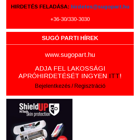
HIRDETÉS FELADÁSA:
hirdetes@sugopart.hu
+36-30/330-3030
SUGÓ PARTI HÍREK
www.sugopart.hu
ADJA FEL LAKOSSÁGI
APRÓHIRDETÉSÉT INGYEN
ITT
!
Bejelentkezés
/
Regisztráció