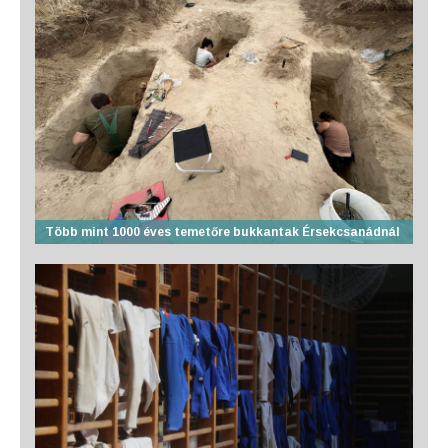
Több mint 1000 éves temetőre bukkantak Érsekcsanádnál