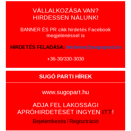
VÁLLALKOZÁSA VAN?
HIRDESSEN NÁLUNK!
BANNER ÉS PR cikk hirdetés Facebook
megjelenéssel is
HIRDETÉS FELADÁSA:
hirdetes@sugopart.hu
+36-30/330-3030
SUGÓ PARTI HÍREK
www.sugopart.hu
ADJA FEL LAKOSSÁGI
APRÓHIRDETÉSÉT INGYEN
ITT
!
Bejelentkezés
/
Regisztráció