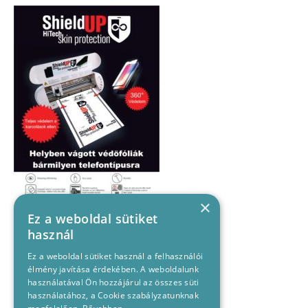
×
Ez a weboldal sütiket
használ
Ez a weboldal sütiket használ a felhasználói
élmény javítása érdekében. A weboldalunk
használatával Ön hozzájárul az összes süti
használatához, a Cookie szabályzatunknak