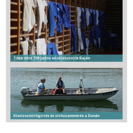
Több mint 700 judós edzőtáborozik Baján
Kisvízszintrögzítés és vízhozammérés a Dunán