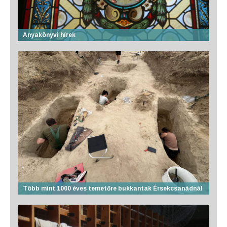
Anyakönyvi hírek
Több mint 1000 éves temetőre bukkantak Érsekcsanádnál