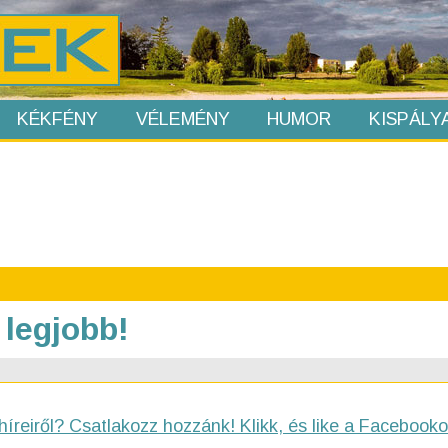
KÉKFÉNY
VÉLEMÉNY
HUMOR
KISPÁLY
 legjobb!
híreiről? Csatlakozz hozzánk! Klikk, és like a Facebooko