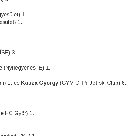
yesület) 1.
sület) 1.
ÍSE) 3.
e
(Nyílegyenes ÍE) 1.
m) 1. és
Kasza György
(GYM CITY Jet-ski Club) 6.
e HC Gyõr) 1.