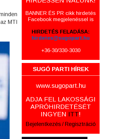
HIRDESSEN NÁLUNK!
BANNER ÉS PR cikk hirdetés
 minden
Facebook megjelenéssel is
 az MTI
HIRDETÉS FELADÁSA:
hirdetes@sugopart.hu
+36-30/330-3030
SUGÓ PARTI HÍREK
www.sugopart.hu
ADJA FEL LAKOSSÁGI
APRÓHIRDETÉSÉT
INGYEN
ITT
!
Bejelentkezés
/
Regisztráció