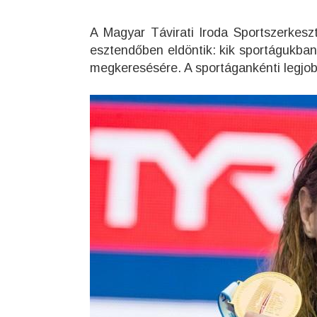
A Magyar Távirati Iroda Sportszerkes
esztendőben eldöntik: kik sportágukban
megkeresésére. A sportágankénti legjobb