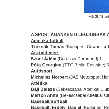
Faldum Gáb
A SPORTÁGANKÉNTI LEGJOBBAK 
Amerikaifutball
Törzsök Tamás
(Budapest Cowbells) 1
Asztalitenisz
Szudi Ádám
(Borussia Dortmund) 1.
Póta Georgina
(TTC Berlin Eastside) 6
Autósport
Michelisz Norbert
(JAS Motorsport Hon
Atlétika
Baji Balázs
(Békéscsabai Atlétikai Club
Márton Anita
(Békéscsabai Atlétikai Cl
Baseball/Softball
Baseball: Erdélyi Dániel
(Budapest Re