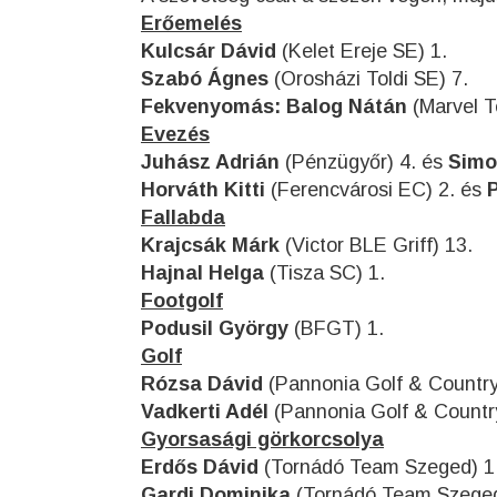
Erőemelés
Kulcsár Dávid
(Kelet Ereje SE) 1.
Szabó Ágnes
(Orosházi Toldi SE) 7.
Fekvenyomás:
Balog Nátán
(Marvel T
Evezés
Juhász Adrián
(Pénzügyőr) 4. és
Simo
Horváth Kitti
(Ferencvárosi EC) 2. és
P
Fallabda
Krajcsák Márk
(Victor BLE Griff) 13.
Hajnal Helga
(Tisza SC) 1.
Footgolf
Podusil György
(BFGT) 1.
Golf
Rózsa Dávid
(Pannonia Golf & Country
Vadkerti Adél
(Pannonia Golf & Country
Gyorsasági görkorcsolya
Erdős Dávid
(Tornádó Team Szeged) 1
Gardi Dominika
(Tornádó Team Szeged