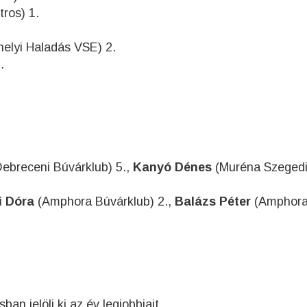
ros) 1.
elyi Haladás VSE) 2.
.
ebreceni Búvárklub) 5.,
Kanyó Dénes
(Muréna Szegedi
i Dóra
(Amphora Búvárklub) 2.,
Balázs Péter
(Amphor
n jelöli ki az év legjobbjait.