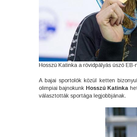
Hosszú Katinka a rövidpályás úszó EB-n
A bajai sportolók közül ketten bizony
olimpiai bajnokunk
Hosszú Katinka
het
választották sportága legjobbjának.