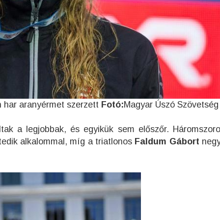
 har aranyérmet szerzett
Fotó:
Magyar Úszó Szövetség
ultak a legjobbak, és egyikük sem előszőr. Háromszor
edik alkalommal, míg a triatlonos
Faldum Gábort
negy