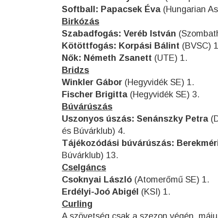
Softball: Papacsek Éva
(Hungarian Ast
Birkózás
Szabadfogás: Veréb István
(Szombath
Kötöttfogás:
Korpási Bálint
(BVSC) 1
Nők: Németh Zsanett
(UTE) 1.
Bridzs
Winkler Gábor
(Hegyvidék SE) 1.
Fischer Brigitta
(Hegyvidék SE) 3.
Búvárúszás
Uszonyos úszás: Senánszky Petra
(D
és Búvárklub) 4.
Tájékozódási búvárúszás: Berekmér
Búvárklub) 13.
Cselgáncs
Csoknyai László
(Atomerőmű SE) 1.
Erdélyi-Joó Abigél
(KSI) 1.
Curling
A szövetség csak a szezon végén, májusba