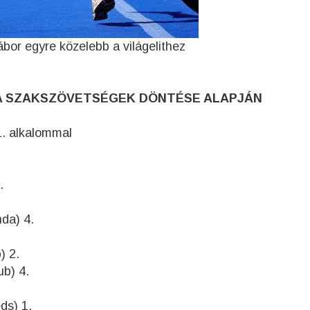
or egyre közelebb a világelithez
A SZAKSZÖVETSÉGEK DÖNTÉSE ALAPJÁN
. alkalommal
.
da) 4.
) 2.
ub) 4.
ds) 1.