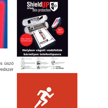
os úszó
edszer