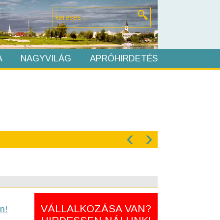
A
NAGYVILÁG
APRÓHIRDETÉS
‹
›
VÁLLALKOZÁSA VAN?
n!