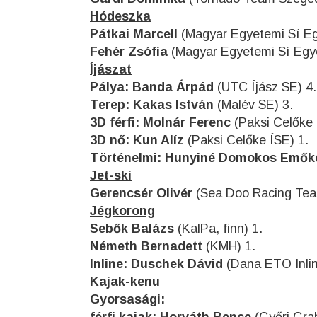
Hódeszka
Pátkai Marcell
(Magyar Egyetemi Sí Eg
Fehér Zsófia
(Magyar Egyetemi Sí Egye
Íjászat
Pálya: Banda Árpád
(UTC Íjász SE) 4.
Terep: Kakas István
(Malév SE) 3.
3D férfi:
Molnár Ferenc
(Paksi Celőke 
3D nő:
Kun Alíz
(Paksi Celőke ÍSE) 1.
Történelmi:
Hunyiné Domokos Emők
Jet-ski
Gerencsér Olivér
(Sea Doo Racing Tea
Jégkorong
Sebők Balázs
(KalPa, finn) 1.
Németh Bernadett
(KMH) 1.
Inline:
Duschek Dávid
(Dana ETO Inlin
Kajak-kenu
Gyorsasági: