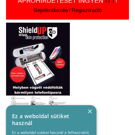
APRÓHIRDETÉSÉT INGYEN
ITT
!
Bejelentkezés
/
Regisztráció
×
Ez a weboldal sütiket
használ
Ez a weboldal sütiket használ a felhasználói