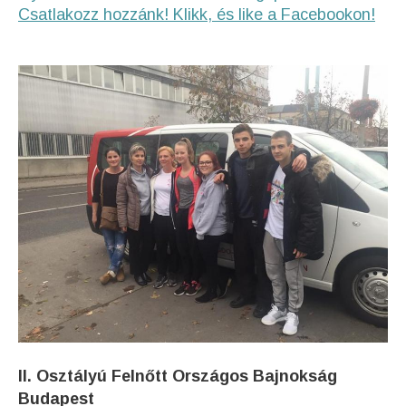
Csatlakozz hozzánk! Klikk, és like a Facebookon!
II. Osztályú Felnőtt Országos Bajnokság
Budapest