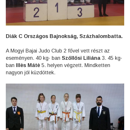
Diák C Országos Bajnokság, Százhalombatta.
A Mogyi Bajai Judo Club 2 fővel vett részt az
eseményen. 40 kg- ban
Szőllősi Liliána
3. 45 kg-
ban
Illès Mátè
5. helyen végzett. Mindketten
nagyon jól küzdöttek.