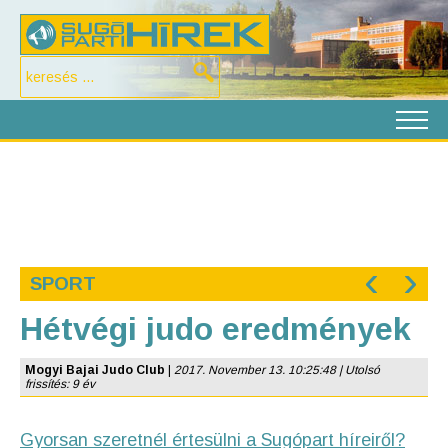
‹
›
SPORT
Hétvégi judo eredmények
Mogyi Bajai Judo Club
|
2017. November 13. 10:25:48 | Utolsó
frissítés: 9 év
Gyorsan szeretnél értesülni a Sugópart híreiről?