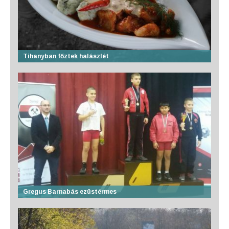
Tihanyban főztek halászlét
Gregus Barnabás ezüstérmes