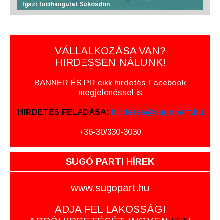
Igazi focihangulat Sükösdön
VÁLLALKOZÁSA VAN?
HIRDESSEN NÁLUNK!
BANNER ÉS PR cikk hirdetés Facebook
megjelenéssel is
HIRDETÉS FELADÁSA:
hirdetes@sugopart.hu
+36-30/330-3030
SUGÓ PARTI HÍREK
www.sugopart.hu
ADJA FEL LAKOSSÁGI