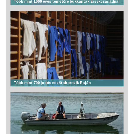
Több mint 1000 éves temetőre bukkantak Érsekcsanádnál
Több mint 700 judós edzőtáborozik Baján