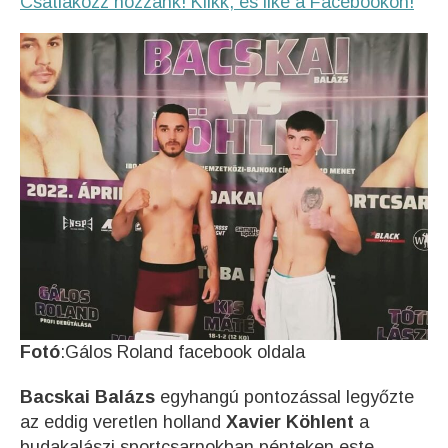
Csatlakozz hozzánk! Klikk, és like a Facebookon!
Fotó
:Gálos Roland facebook oldala
Bacskai Balázs
egyhangú pontozással legyőzte
az eddig veretlen holland
Xavier Köhlent
a
budakalászi sportcsarnokban pénteken este