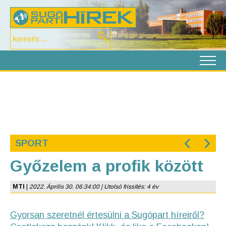
‹
›
SPORT
Győzelem a profik között
MTI
|
2022. Április 30. 06:34:00 | Utolsó frissítés: 4 év
Gyorsan szeretnél értesülni a Sugópart híreiről?