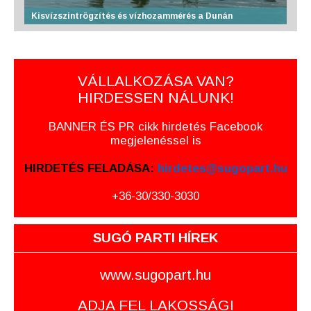
Kisvízszintrögzítés és vízhozammérés a Dunán
VÁLLALKOZÁSA VAN?
HIRDESSEN NÁLUNK!
BANNER ÉS PR cikk hirdetés Facebook
megjelenéssel is
HIRDETÉS FELADÁSA:
hirdetes@sugopart.hu
+36-30/330-3030
SUGÓ PARTI HÍREK
www.sugopart.hu
ADJA FEL LAKOSSÁGI