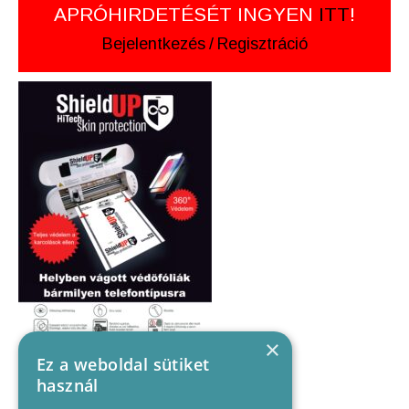
APRÓHIRDETÉSÉT INGYEN
ITT
!
Bejelentkezés
/
Regisztráció
×
Ez a weboldal sütiket
használ