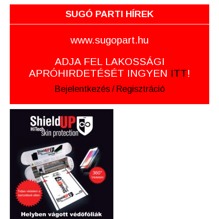
SUGÓ PARTI HÍREK
www.sugopart.hu
ADJA FEL LAKOSSÁGI
APRÓHIRDETÉSÉT INGYEN
ITT
!
Bejelentkezés
/
Regisztráció