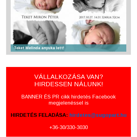
Teket Melinda anyuka lett!
VÁLLALKOZÁSA VAN?
HIRDESSEN NÁLUNK!
BANNER ÉS PR cikk hirdetés Facebook
megjelenéssel is
HIRDETÉS FELADÁSA:
hirdetes@sugopart.hu
+36-30/330-3030