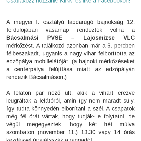
Csatlakozz hozzánk! Klikk, és like a Facebookon!
A megyei I. osztályú labdarúgó bajnokság 12.
fordulójában vasárnap rendezték volna a
Bácsalmási PVSE – Lajosmizse VLC
mérkőzést. A találkozó azonban már a 6. percben
félbeszakadt, ugyanis a nagy vihar felborította az
edzőpálya mobillelátóját. (a bajnoki mérkőzéseket
a centerpálya felújítása miatt az edzőpályán
rendezik Bácsalmáson.)
A lelátón pár néző ült, akik a vihart érezve
leugráltak a lelátóról, amin így nem maradt súly,
így tudta könnyedén elborítani a szél. A csapatok
még fél órát vártak, hogy tudják- e folytatni, de
végül megegyeztek, hogy két hét múlva
szombaton (november 11.) 13.30 vagy 14 órás
kezdéssel újrajátsszák a rangadót.