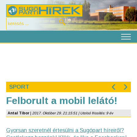
‹
›
SPORT
Felborult a mobil lelátó!
Antal Tibor
|
2017. Október 29. 21:15:51 | Utolsó frissítés: 9 év
Gyorsan szeretnél értesülni a Sugópart híreiről?