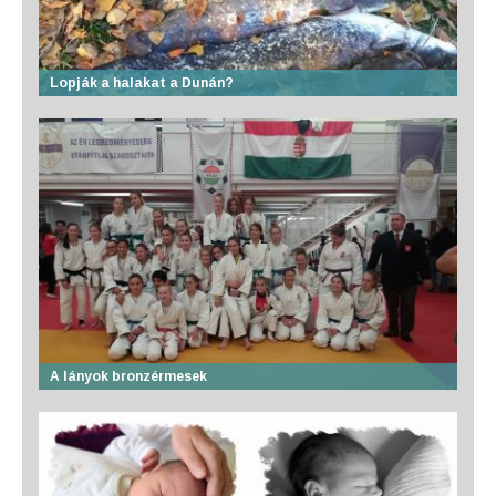
Lopják a halakat a Dunán?
A lányok bronzérmesek