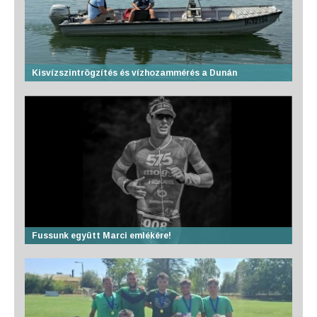
Kisvízszintrögzítés és vízhozammérés a Dunán
Fussunk együtt Marci emlékére!