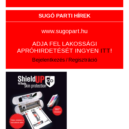
SUGÓ PARTI HÍREK
www.sugopart.hu
ADJA FEL LAKOSSÁGI
APRÓHIRDETÉSÉT INGYEN
ITT
!
Bejelentkezés
/
Regisztráció