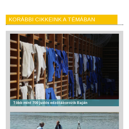
KORÁBBI CIKKEINK A TÉMÁBAN
Több mint 700 judós edzőtáborozik Baján