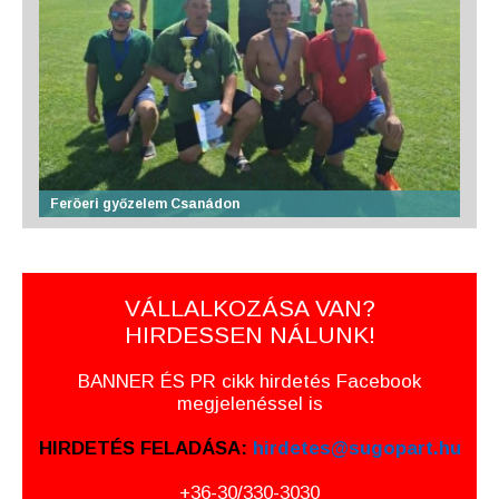
Feröeri győzelem Csanádon
VÁLLALKOZÁSA VAN?
HIRDESSEN NÁLUNK!
BANNER ÉS PR cikk hirdetés Facebook
megjelenéssel is
HIRDETÉS FELADÁSA:
hirdetes@sugopart.hu
+36-30/330-3030