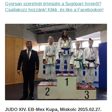
Gyorsan szeretnél értesülni a Sugópart híreiről?
Csatlakozz hozzánk! Klikk, és like a Facebookon!
JUDO XIV. EB-Mex Kupa, Miskolc 2015.02.27.