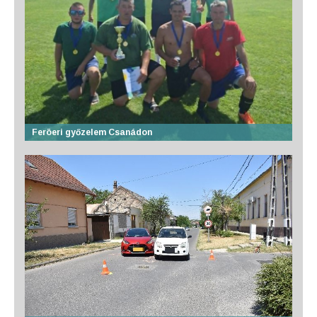
Feröeri győzelem Csanádon