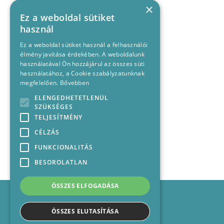
×
Ez a weboldal sütiket
használ
Ez a weboldal sütiket használ a felhasználói
élmény javítása érdekében. A weboldalunk
használatával Ön hozzájárul az összes süti
használatához, a Cookie szabályzatunknak
megfelelően.
Bővebben
ELENGEDHETETLENÜL
SZÜKSÉGES
TELJESÍTMÉNY
CÉLZÁS
FUNKCIONALITÁS
BESOROLATLAN
ÖSSZES ELFOGADÁSA
Impresszum
Médiajánlat
ÖSSZES ELUTASÍTÁSA
Felhasználási feltételek