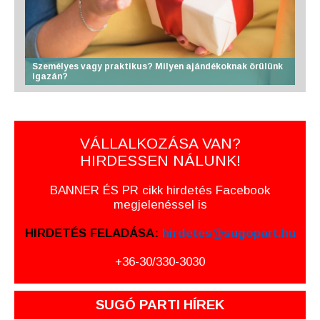
Személyes vagy praktikus? Milyen ajándékoknak örülünk
igazán?
VÁLLALKOZÁSA VAN?
HIRDESSEN NÁLUNK!
BANNER ÉS PR cikk hirdetés Facebook
megjelenéssel is
HIRDETÉS FELADÁSA:
hirdetes@sugopart.hu
+36-30/330-3030
SUGÓ PARTI HÍREK