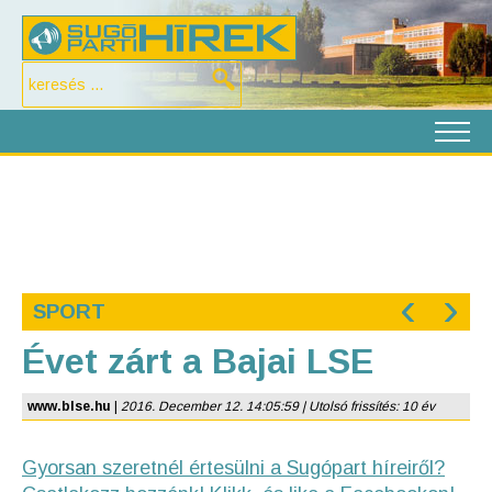
‹
›
SPORT
Évet zárt a Bajai LSE
www.blse.hu
|
2016. December 12. 14:05:59 | Utolsó frissítés: 10 év
Gyorsan szeretnél értesülni a Sugópart híreiről?