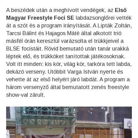
A beszédek után a meghívott vendégek, az
Első
Magyar Freestyle Foci SE
labdazsonglőrei vették
át a szót és a program irányítását. A Lipták Zoltán,
Tarcsi Bálint és Hajagos Máté által alkotott trió
másfél órán keresztül varázsolta el trükkjeivel a
BLSE focistáit. Rövid bemutató után tanár urakká
léptek elő, és trükköket tanítottak játékosoknak.
Volt itt minden: kis kör, világ kör, tarkóra tett labda,
dekázó verseny. Utóbbit Varga István nyerte és
vehette át az első helyért járó labdát. A program a
három versenyző által bemutatott zenés freestyle
show-val zárult.