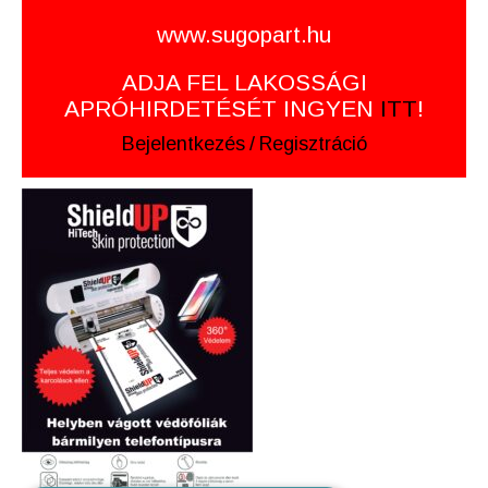
www.sugopart.hu
ADJA FEL LAKOSSÁGI
APRÓHIRDETÉSÉT INGYEN
ITT
!
Bejelentkezés
/
Regisztráció