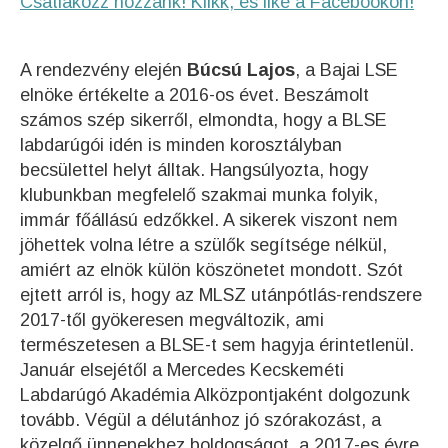
Csatlakozz hozzánk! Klikk, és like a Facebookon!
A rendezvény elején
Búcsú Lajos
, a Bajai LSE
elnöke értékelte a 2016-os évet. Beszámolt
számos szép sikerről, elmondta, hogy a BLSE
labdarúgói idén is minden korosztályban
becsülettel helyt álltak. Hangsúlyozta, hogy
klubunkban megfelelő szakmai munka folyik,
immár főállású edzőkkel. A sikerek viszont nem
jöhettek volna létre a szülők segítsége nélkül,
amiért az elnök külön köszönetet mondott. Szót
ejtett arról is, hogy az MLSZ utánpótlás-rendszere
2017-től gyökeresen megváltozik, ami
természetesen a BLSE-t sem hagyja érintetlenül.
Január elsejétől a Mercedes Kecskeméti
Labdarúgó Akadémia Alközpontjaként dolgozunk
tovább. Végül a délutánhoz jó szórakozást, a
közelgő ünnepekhez boldogságot, a 2017-es évre