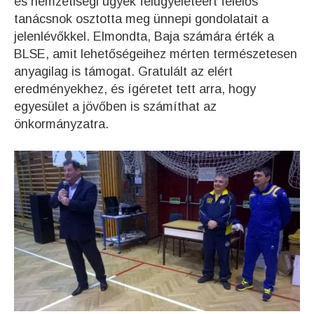
és nemzetiségi ügyek felügyeletéért felelős
tanácsnok osztotta meg ünnepi gondolatait a
jelenlévőkkel. Elmondta, Baja számára érték a
BLSE, amit lehetőségeihez mérten természetesen
anyagilag is támogat. Gratulált az elért
eredményekhez, és ígéretet tett arra, hogy
egyesület a jövőben is számíthat az
önkormányzatra.