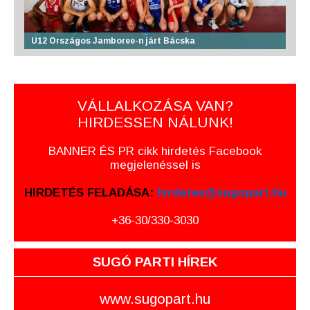
U12 Országos Jamboree-n járt Bácska
VÁLLALKOZÁSA VAN?
HIRDESSEN NÁLUNK!
BANNER ÉS PR cikk hirdetés Facebook
megjelenéssel is
HIRDETÉS FELADÁSA:
hirdetes@sugopart.hu
+36-30/330-3030
SUGÓ PARTI HÍREK
www.sugopart.hu