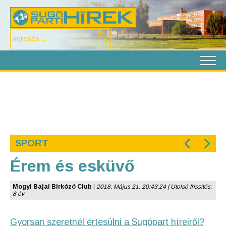
‹
›
SPORT
Érem és esküvő
Mogyi Bajai Birkózó Club
|
2018. Május 21. 20:43:24 | Utolsó frissítés:
8 év
Gyorsan szeretnél értesülni a Sugópart híreiről?