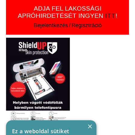
ADJA FEL LAKOSSÁGI
APRÓHIRDETÉSÉT INGYEN
ITT
!
Bejelentkezés
/
Regisztráció
×
Ez a weboldal sütiket