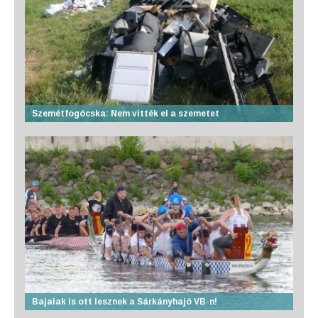
Szemétfogócska: Nem vitték el a szemetet
Bajaiak is ott lesznek a Sárkányhajó VB-n!