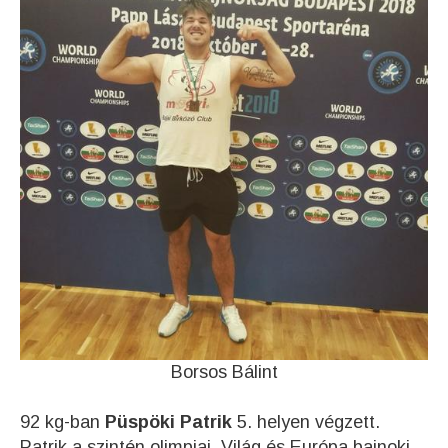
Borsos Bálint
92 kg-ban
Püspöki Patrik
5. helyen végzett.
Patrik a szintén olimpiai, Világ és Európa bajnoki