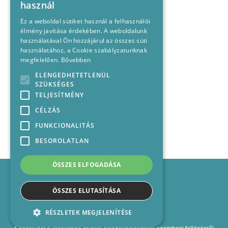
használ
Ez a weboldal sütiket használ a felhasználói
élmény javítása érdekében. A weboldalunk
használatával Ön hozzájárul az összes süti
használatához, a Cookie szabályzatunknak
megfelelően.
Bővebben
ELENGEDHETETLENÜL
SZÜKSÉGES
TELJESÍTMÉNY
CÉLZÁS
FUNKCIONALITÁS
BESOROLATLAN
ÖSSZES ELFOGADÁSA
Impresszum
Médiajánlat
ÖSSZES ELUTASÍTÁSA
Felhasználási feltételek
Panaszkezelési nyilatkozat
RÉSZLETEK MEGJELENÍTÉSE
Kapcsolat