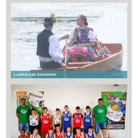
Ladikáztak Szeremlén