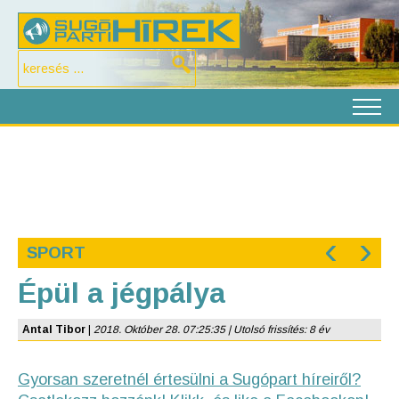
‹
›
SPORT
Épül a jégpálya
Antal Tibor
|
2018. Október 28. 07:25:35 | Utolsó frissítés: 8 év
Gyorsan szeretnél értesülni a Sugópart híreiről?