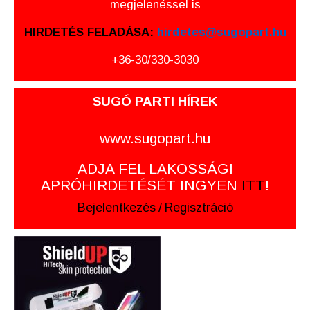
megjelenéssel is
HIRDETÉS FELADÁSA:
hirdetes@sugopart.hu
+36-30/330-3030
SUGÓ PARTI HÍREK
www.sugopart.hu
ADJA FEL LAKOSSÁGI
APRÓHIRDETÉSÉT INGYEN
ITT
!
Bejelentkezés
/
Regisztráció