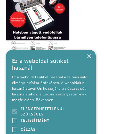
×
Ez a weboldal sütiket
használ
Ez a weboldal sütiket használ a felhasználói
élmény javítása érdekében. A weboldalunk
használatával Ön hozzájárul az összes süti
használatához, a Cookie szabályzatunknak
megfelelően.
Bővebben
ELENGEDHETETLENÜL
SZÜKSÉGES
TELJESÍTMÉNY
CÉLZÁS