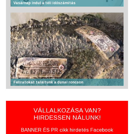
Vasárnap indul a téli időszámítás
Feliratokat találtunk a dunai roncson
VÁLLALKOZÁSA VAN?
HIRDESSEN NÁLUNK!
BANNER ÉS PR cikk hirdetés Facebook