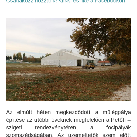
Csatlakozz hozzánk! Klikk, és like a Facebookon!
Az elmúlt héten megkezdődött a műjégpálya
építése az utóbbi éveknek megfelelően a Petőfi –
szigeti rendezvénytéren, a focipályák
szomszédságában. Az üzemeltetők szem előtt