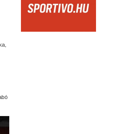
ka,
abó