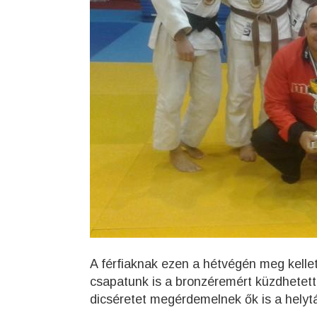
A férfiaknak ezen a hétvégén meg kellet
csapatunk is a bronzéremért küzdhetett
dicséretet megérdemelnek ők is a helytá