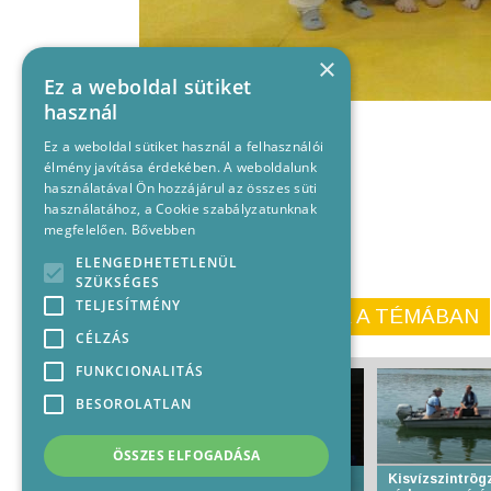
×
Ez a weboldal sütiket
használ
Ez a weboldal sütiket használ a felhasználói
élmény javítása érdekében. A weboldalunk
használatával Ön hozzájárul az összes süti
használatához, a Cookie szabályzatunknak
megfelelően.
Bővebben
ELENGEDHETETLENÜL
SZÜKSÉGES
TELJESÍTMÉNY
KORÁBBI CIKKEINK A TÉMÁBAN
CÉLZÁS
FUNKCIONALITÁS
BESOROLATLAN
ÖSSZES ELFOGADÁSA
Több mint 700 judós
Kisvízszintrögz