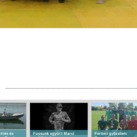
ítés és
Fussunk együtt Marci
Feröeri győzelem