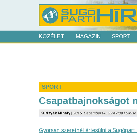
KÖZÉLET
MAGAZIN
SPORT
SPORT
Csapatbajnokságot ny
Kurityák Mihály
|
2015. December 06. 22:47:09 | Utolsó f
Gyorsan szeretnél értesülni a Sugópart 