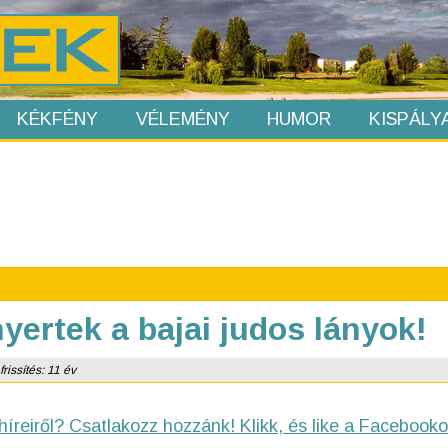
KÉKFÉNY
VÉLEMÉNY
HUMOR
KISPÁLY
ertek a bajai judos lányok!
rissítés: 11 év
híreiről? Csatlakozz hozzánk! Klikk, és like a Facebooko