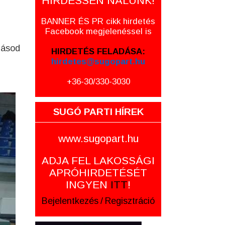
HIRDESSEN NÁLUNK!
BANNER ÉS PR cikk hirdetés
Facebook megjelenéssel is
másod
HIRDETÉS FELADÁSA:
hirdetes@sugopart.hu
+36-30/330-3030
SUGÓ PARTI HÍREK
www.sugopart.hu
ADJA FEL LAKOSSÁGI
APRÓHIRDETÉSÉT
INGYEN
ITT
!
Bejelentkezés
/
Regisztráció