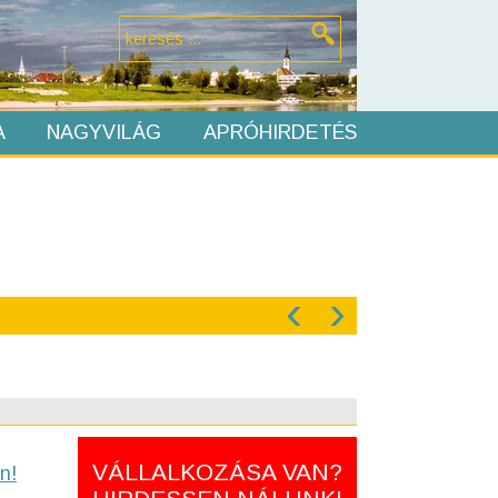
A
NAGYVILÁG
APRÓHIRDETÉS
‹
›
VÁLLALKOZÁSA VAN?
n!