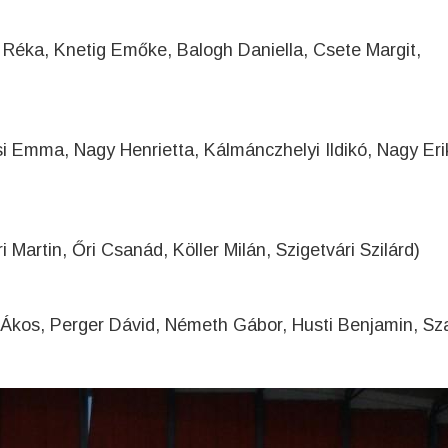
Réka, Knetig Emőke, Balogh Daniella, Csete Margit,
i Emma, Nagy Henrietta, Kálmánczhelyi Ildikó, Nagy Eri
 Martin, Őri Csanád, Köller Milán, Szigetvári Szilárd)
Ákos, Perger Dávid, Németh Gábor, Husti Benjamin, Sz