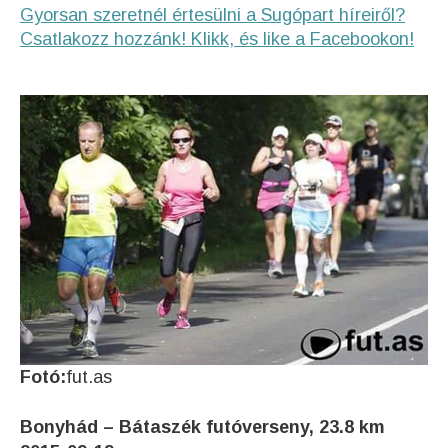
Gyorsan szeretnél értesülni a Sugópart híreiről?
Csatlakozz hozzánk! Klikk, és like a Facebookon!
Fotó:
fut.as
Bonyhád – Bátaszék futóverseny, 23.8 km