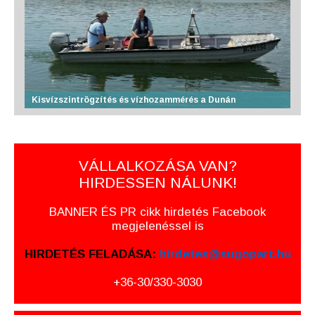
Kisvízszintrögzítés és vízhozammérés a Dunán
VÁLLALKOZÁSA VAN?
HIRDESSEN NÁLUNK!
BANNER ÉS PR cikk hirdetés Facebook
megjelenéssel is
HIRDETÉS FELADÁSA:
hirdetes@sugopart.hu
+36-30/330-3030