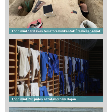
Több mint 1000 éves temetőre bukkantak Érsekcsanádnál
Több mint 700 judós edzőtáborozik Baján