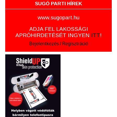
SUGÓ PARTI HÍREK
www.sugopart.hu
ADJA FEL LAKOSSÁGI
APRÓHIRDETÉSÉT INGYEN
ITT
!
Bejelentkezés
/
Regisztráció