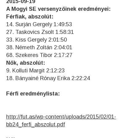
2015-09-19
A Mogyi SE versenyzőinek eredményei:
Férfiak, abszolút:
14. Surján Gergely 1:49:53
27. Taskovics Zsolt 1:58:31
33. Kiss Gergely 2:01:50
38. Németh Zoltán 2:04:01
68. Szekeres Tibor 2:17:27
Nők, abszolút:
9. Kolluti Margit 2:12:23
18. Bányainé Rónay Erika 2:22:24
Férfi eredménylista:
http://fut.as/wp-content/uploads/2015/02/01-
bb24_ferfi_abszolut.pdf