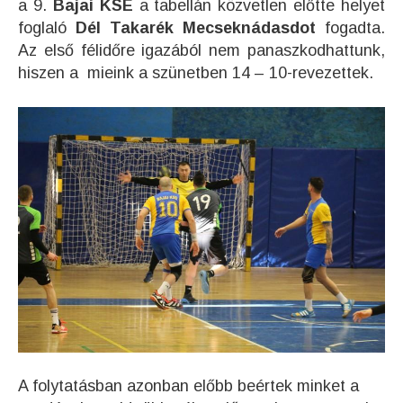
a 9.
Bajai KSE
a tabellán közvetlen előtte helyet
foglaló
Dél Takarék Mecseknádasdot
fogadta.
Az első félidőre igazából nem panaszkodhattunk,
hiszen a mieink a szünetben 14 – 10-revezettek.
A folytatásban azonban előbb beértek minket a