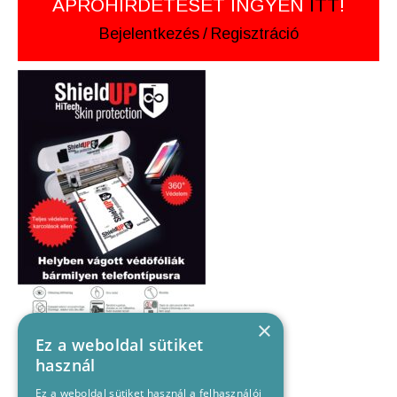
APRÓHIRDETÉSÉT INGYEN
ITT
!
Bejelentkezés
/
Regisztráció
×
Ez a weboldal sütiket
használ
Ez a weboldal sütiket használ a felhasználói