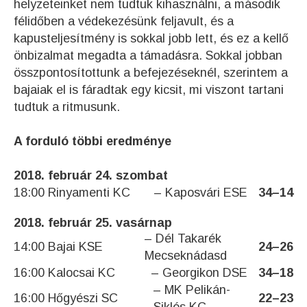
helyzeteinket nem tudtuk kihasználni, a második
félidőben a védekezésünk feljavult, és a
kapusteljesítmény is sokkal jobb lett, és ez a kellő
önbizalmat megadta a támadásra. Sokkal jobban
összpontosítottunk a befejezéseknél, szerintem a
bajaiak el is fáradtak egy kicsit, mi viszont tartani
tudtuk a ritmusunk.
A forduló többi eredménye
2018. február 24. szombat
18:00
Rinyamenti KC
– Kaposvári ESE
34
–
14
2018. február 25. vasárnap
– Dél Takarék
14:00
Bajai KSE
24
–
26
Mecseknádasd
16:00
Kalocsai KC
– Georgikon DSE
34
–
18
– MK Pelikán-
16:00
Hőgyészi SC
22
–
23