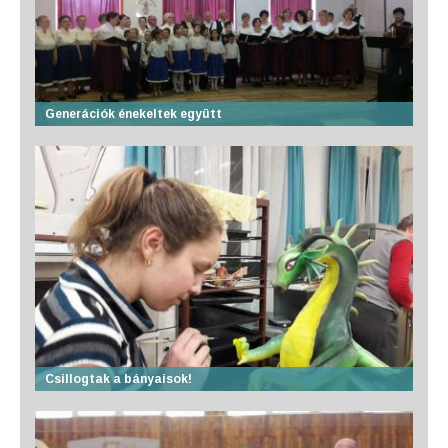
Generációk énekeltek együtt
Csillogtak a bányaisok!