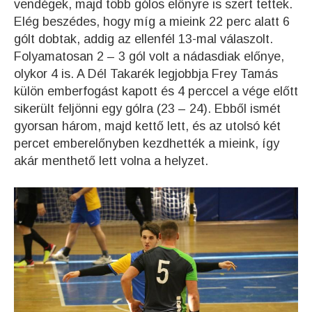
vendégek, majd több gólos előnyre is szert tettek.
Elég beszédes, hogy míg a mieink 22 perc alatt 6
gólt dobtak, addig az ellenfél 13-mal válaszolt.
Folyamatosan 2 – 3 gól volt a nádasdiak előnye,
olykor 4 is. A Dél Takarék legjobbja Frey Tamás
külön emberfogást kapott és 4 perccel a vége előtt
sikerült feljönni egy gólra (23 – 24). Ebből ismét
gyorsan három, majd kettő lett, és az utolsó két
percet emberelőnyben kezdhették a mieink, így
akár menthető lett volna a helyzet.