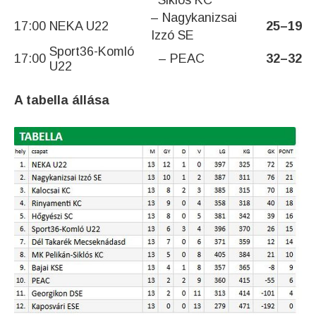
Siklós KC
– Nagykanizsai
17:00
NEKA U22
25
–
19
Izzó SE
Sport36-Komló
17:00
– PEAC
32
–
32
U22
A tabella állása