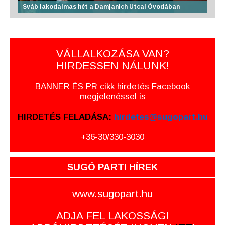
Sváb lakodalmas hét a Damjanich Utcai Óvodában
VÁLLALKOZÁSA VAN?
HIRDESSEN NÁLUNK!
BANNER ÉS PR cikk hirdetés Facebook
megjelenéssel is
HIRDETÉS FELADÁSA:
hirdetes@sugopart.hu
+36-30/330-3030
SUGÓ PARTI HÍREK
www.sugopart.hu
ADJA FEL LAKOSSÁGI