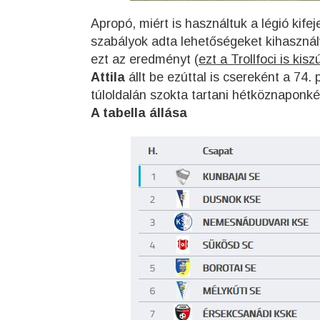
Apropó, miért is használtuk a légió kife
szabályok adta lehetőségeket kihasználv
ezt az eredményt (
ezt a Trollfoci is kis
Attila
állt be ezúttal is csereként a 74
túloldalán szokta tartani hétköznaponké
A tabella állása