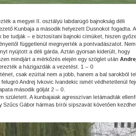
ték a megyei II. osztályú labdarúgó bajnokság déli
avezető Kunbaja a második helyezett Dusnokot fogadta. A
ak be tudják – e biztosítani bajnoki címüket, hiszen győ
ényeitől függetlenül megnyerték a pontvadászatot. Nem
yt nyújtott a déli gárda. Aztán gyorsan kiderült, hogy
zen mindjárt a mérkőzés elején egy szöglet után
Andre
erezték a házigazdák a vezetést. 1 – 0
rténet, csak ezúttal nem a jobb, hanem a bal sarokból te
felugró Andrej Ivkovic Ivandekic ismét védhetetlenül fej
pata második gólját 2 – 0.
m született. A kunbajaiak agresszívan letámadták ellenf
gy Szűcs Gábor hármas bírói sípszavát követően kezdhet