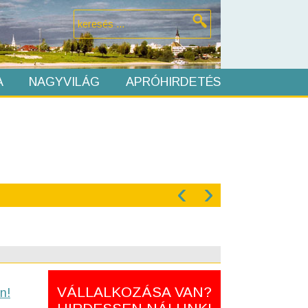
A
NAGYVILÁG
APRÓHIRDETÉS
‹
›
VÁLLALKOZÁSA VAN?
n!