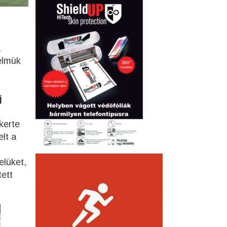
zelmük
j
kerte
elt a
elüket,
ett