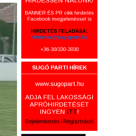
HIRDESSEN NÁLUNK!
BANNER ÉS PR cikk hirdetés
Facebook megjelenéssel is
HIRDETÉS FELADÁSA:
hirdetes@sugopart.hu
+36-30/330-3030
SUGÓ PARTI HÍREK
www.sugopart.hu
ADJA FEL LAKOSSÁGI
APRÓHIRDETÉSÉT
INGYEN
ITT
!
Bejelentkezés
/
Regisztráció