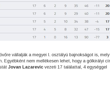
vőre vállalják a megyei I. osztályú bajnokságot is, mely
. Egyébként nem mellékesen lehet, hogy a gólkirályi cí
istát
Jovan Lazarevic
vezeti 17 találattal, 4 egységgel