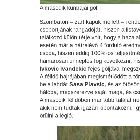
A második kunbajai gól
Szombaton – zárt kapuk mellett – rendez
csoportjának rangadóját, hiszen a list
találkozó külön tétje volt, hogy a hazai
esetén már a hátralévő 4 forduló eredm
csoda, hiszen eddig 100%-os teljesítmén
hamarosan ünneplés fog következni, his
Ivkovic Ivandekic
fejes góljával megsz
A félidő hajrájában megismétlődött a tö
be a labdát
Sasa Plavsic,
és az ötösön 
hálóba, megszerezve saját maga, és csa
A második félidőben már több találat ne
akik nem tudtak igazán kibontakozni, í
örülni a légió.