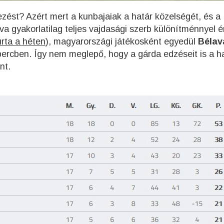
jezést? Azért mert a kunbajaiak a határ közelségét, és a
a gyakorlatilag teljes vajdasági szerb különítménnyel ér
zúrta a héten
), magyarországi játékosként egyedül
Bélav
. percben. Így nem meglepő, hogy a gárda edzéseit is a h
nt.