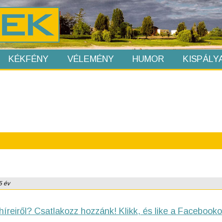
KÉKFÉNY
VÉLEMÉNY
HUMOR
KISPÁLY
5 év
híreiről? Csatlakozz hozzánk! Klikk, és like a Facebooko