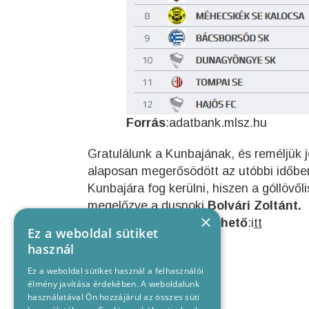
Forrás
:adatbank.mlsz.hu
Gratulálunk a Kunbajának, és reméljük jö
alaposan megerősödött az utóbbi időben
Kunbajára fog kerülni, hiszen a góllövől
megelőzve a dusnoki
Bolvári Zoltánt.
×
A mérkőzés megtekinthető
:i
tt
Ez a weboldal sütiket
használ
Ez a weboldal sütiket használ a felhasználói
élmény javítása érdekében. A weboldalunk
használatával Ön hozzájárul az összes süti