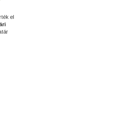
ték el
ári
atár