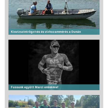
Kisvízszintrögzítés és vízhozammérés a Dunán
Fussunk együtt Marci emlékére!