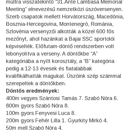
múltra visszatekintő “31.Ante Lambasa Memorial
Meeting” elnevezésű nemzetközi úszóversenyen.
Szerb csapatok mellett Horvátország, Macedónia,
Bosznia-Hercegovina, Montenegró, Románia,
Szlovénia versenyzői alkották a közel 600 fős
mezőnyt, ahol hazánkat a Bajai SSC sportolói
képviselték. Előfutam-döntő rendszerben volt
lebonyolítva a verseny. A döntőkbe “A”
kategóriába a nyílt korosztály, a “B” kategória
pedig a 12-13 évesek és fiatalabbak
kvalifikálhatták magukat. Úszóink szép számmal
szerepeltek a döntőkben.
Döntős eredmények:
400m vegyes Szántosi Tamás 7. Szabó Nóra 6.
800m gyors Szabó Nóra 8.
100m gyors Fenyvesi Luca 8.
200m gyors Fehér Lilla 1. Gyurkity Mirkó 4.
50m mell Szabó Nóra 4.