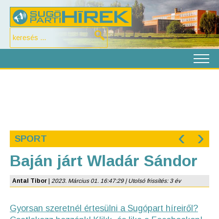
‹
›
SPORT
Baján járt Wladár Sándor
Antal Tibor
|
2023. Március 01. 16:47:29 | Utolsó frissítés: 3 év
Gyorsan szeretnél értesülni a Sugópart híreiről?