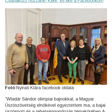
Csatlakozz hozzánk! Klikk, és like a Facebookon!
Fotó
:Nyirati Klára facebook oldala
“Wladár Sándor olimpiai bajnokkal, a Magyar
Úszószövetség elnökével egyeztettem ma, a bajai
úszósport és a tehetséggondozás témakörében.A