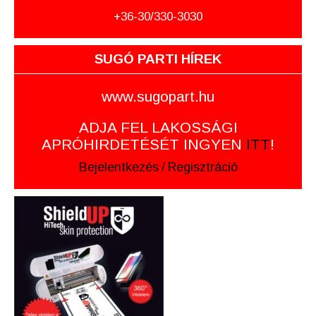
+36-30/330-3030
SUGÓ PARTI HÍREK
www.sugopart.hu
ADJA FEL LAKOSSÁGI
APRÓHIRDETÉSÉT INGYEN
ITT
!
Bejelentkezés
/
Regisztráció