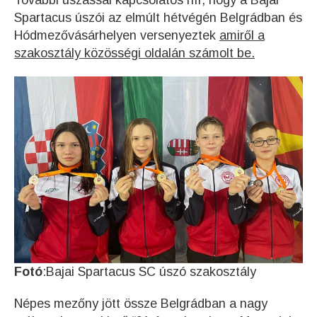
További úszással kapcsolatos hír, hogy a Bajai
Spartacus úszói az elmúlt hétvégén Belgrádban és
Hódmezővásárhelyen versenyeztek
amiről a
szakosztály közösségi oldalán számolt be.
Fotó
:Bajai Spartacus SC úszó szakosztály
Népes mezőny jött össze Belgrádban a nagy