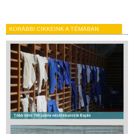
KORÁBBI CIKKEINK A TÉMÁBAN
Több mint 700 judós edzőtáborozik Baján