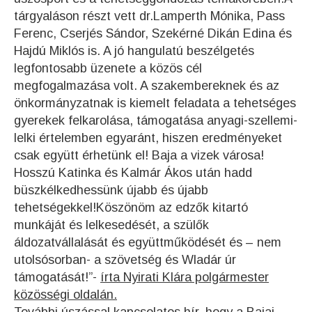
tárgyaláson részt vett dr.Lamperth Mónika, Pass
Ferenc, Cserjés Sándor, Szekérné Dikán Edina és
Hajdú Miklós is. A jó hangulatú beszélgetés
legfontosabb üzenete a közös cél
megfogalmazása volt. A szakembereknek és az
önkormányzatnak is kiemelt feladata a tehetséges
gyerekek felkarolása, támogatása anyagi-szellemi-
lelki értelemben egyaránt, hiszen eredményeket
csak együtt érhetünk el! Baja a vizek városa!
Hosszú Katinka és Kalmár Ákos után hadd
büszkélkedhessünk újabb és újabb
tehetségekkel!Köszönöm az edzők kitartó
munkáját és lelkesedését, a szülők
áldozatvállalását és együttműködését és – nem
utolsósorban- a szövetség és Wladár úr
támogatását!”-
írta Nyirati Klára polgármester
közösségi oldalán.