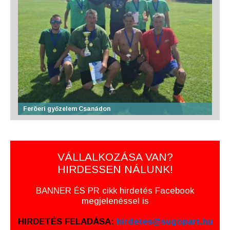
Feröeri győzelem Csanádon
VÁLLALKOZÁSA VAN?
HIRDESSEN NÁLUNK!
BANNER ÉS PR cikk hirdetés Facebook
megjelenéssel is
HIRDETÉS FELADÁSA:
hirdetes@sugopart.hu