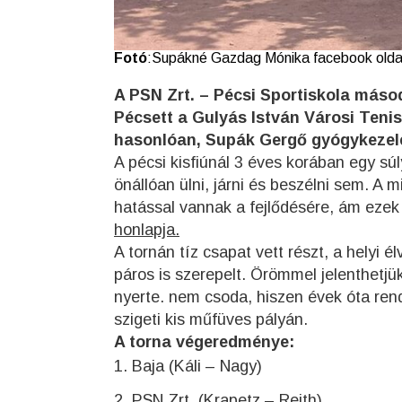
Fotó
:Supákné Gazdag Mónika facebook olda
A PSN Zrt. – Pécsi Sportiskola máso
Pécsett a Gulyás István Városi Tenis
hasonlóan, Supák Gergő gyógykezelés
A pécsi kisfiúnál 3 éves korában egy sú
önállóan ülni, járni és beszélni sem. A
hatással vannak a fejlődésére, ám ezek 
honlapja.
A tornán tíz csapat vett részt, a helyi 
páros is szerepelt. Örömmel jelenthetj
nyerte. nem csoda, hiszen évek óta re
szigeti kis műfüves pályán.
A torna végeredménye:
Baja (Káli – Nagy)
PSN Zrt. (Krapetz – Reith)