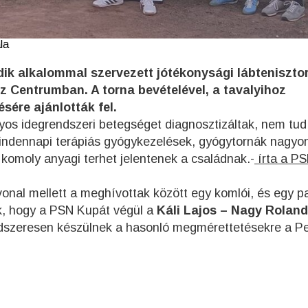
la
dik alkalommal szervezett jótékonysági lábteniszto
z Centrumban. A torna bevételével, a tavalyihoz
ére ajánlották fel.
lyos idegrendszeri betegséget diagnosztizáltak, nem tud
 mindennapi terápiás gyógykezelések, gyógytornák nagyon
komoly anyagi terhet jelentenek a családnak.-
írta a P
élvonal mellett a meghívottak között egy komlói, és egy p
ük, hogy a PSN Kupát végül a
Káli Lajos – Nagy Rolan
ndszeresen készülnek a hasonló megmérettetésekre a Pe