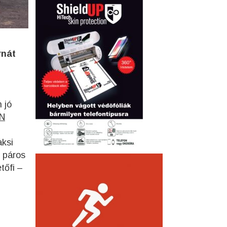
rnát
 jó
SN
aksi
d
páros
tőfi –