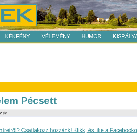
KÉKFÉNY
VÉLEMÉNY
HUMOR
KISPÁLY
elem Pécsett
 2 év
híreiről? Csatlakozz hozzánk! Klikk, és like a Facebooko