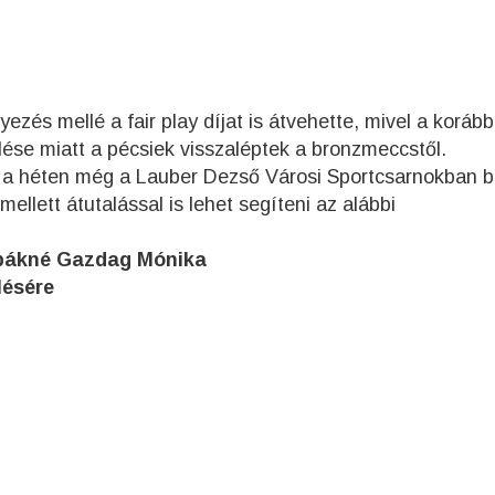
zés mellé a fair play díjat is átvehette, mivel a korább
ése miatt a pécsiek visszaléptek a bronzmeccstől.
 a héten még a Lauber Dezső Városi Sportcsarnokban b
ellett átutalással is lehet segíteni az alábbi
upákné Gazdag Mónika
lésére