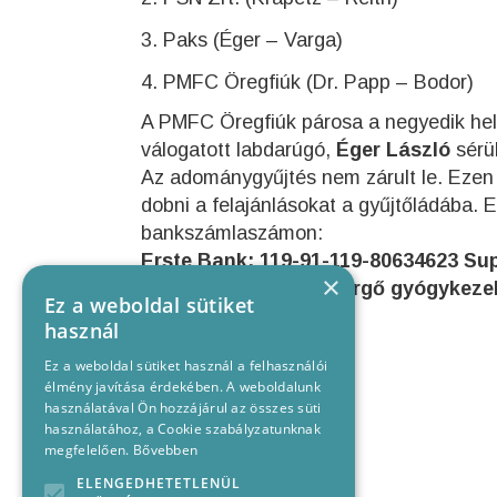
Paks (Éger – Varga)
PMFC Öregfiúk (Dr. Papp – Bodor)
A PMFC Öregfiúk párosa a negyedik helye
válogatott labdarúgó,
Éger László
sérül
Az adománygyűjtés nem zárult le. Ezen
dobni a felajánlásokat a gyűjtőládába. Em
bankszámlaszámon:
Erste Bank: 119-91-119-80634623 S
×
Közlemény: Supák Gergő gyógykeze
Ez a weboldal sütiket
használ
Ez a weboldal sütiket használ a felhasználói
élmény javítása érdekében. A weboldalunk
használatával Ön hozzájárul az összes süti
használatához, a Cookie szabályzatunknak
megfelelően.
Bővebben
ELENGEDHETETLENÜL