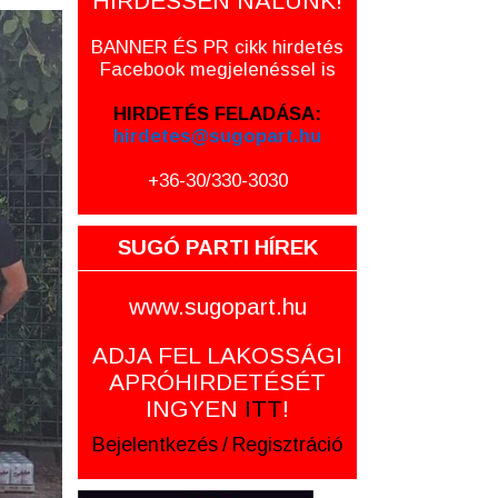
HIRDESSEN NÁLUNK!
BANNER ÉS PR cikk hirdetés
Facebook megjelenéssel is
HIRDETÉS FELADÁSA:
hirdetes@sugopart.hu
+36-30/330-3030
SUGÓ PARTI HÍREK
www.sugopart.hu
ADJA FEL LAKOSSÁGI
APRÓHIRDETÉSÉT
INGYEN
ITT
!
Bejelentkezés
/
Regisztráció