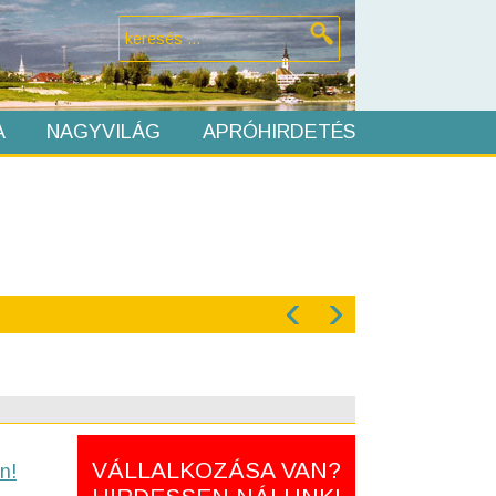
A
NAGYVILÁG
APRÓHIRDETÉS
‹
›
VÁLLALKOZÁSA VAN?
n!