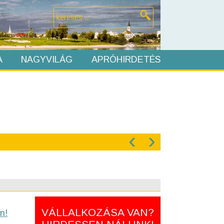
A
NAGYVILÁG
APRÓHIRDETÉS
‹
›
VÁLLALKOZÁSA VAN?
n!