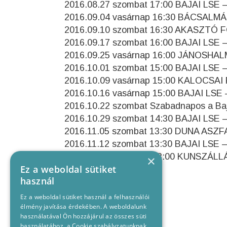
2016.08.27 szombat 17:00 BAJAI LSE
2016.09.04 vasárnap 16:30 BÁCSALMÁ
2016.09.10 szombat 16:30 AKASZTÓ F
2016.09.17 szombat 16:00 BAJAI LS
2016.09.25 vasárnap 16:00 JÁNOSHAL
2016.10.01 szombat 15:00 BAJAI LSE
2016.10.09 vasárnap 15:00 KALOCSAI
2016.10.16 vasárnap 15:00 BAJAI L
2016.10.22 szombat Szabadnapos a Ba
2016.10.29 szombat 14:30 BAJAI LSE
2016.11.05 szombat 13:30 DUNA ASZF
2016.11.12 szombat 13:30 BAJAI LSE
2016.11.20 vasárnap 13:00 KUNSZÁLL
×
Ez a weboldal sütiket
használ
Forrás
:www.blse.hu
Ez a weboldal sütiket használ a felhasználói
élmény javítása érdekében. A weboldalunk
használatával Ön hozzájárul az összes süti
használatához, a Cookie szabályzatunknak