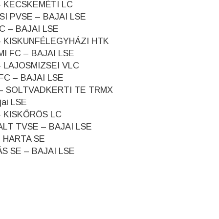
 – KECSKEMÉTI LC
SI PVSE – BAJAI LSE
C – BAJAI LSE
E – KISKUNFÉLEGYHÁZI HTK
MI FC – BAJAI LSE
 – LAJOSMIZSEI VLC
 FC – BAJAI LSE
SE – SOLTVADKERTI TE TRMX
jai LSE
 – KISKŐRÖS LC
ALT TVSE – BAJAI LSE
 – HARTA SE
ÁS SE – BAJAI LSE