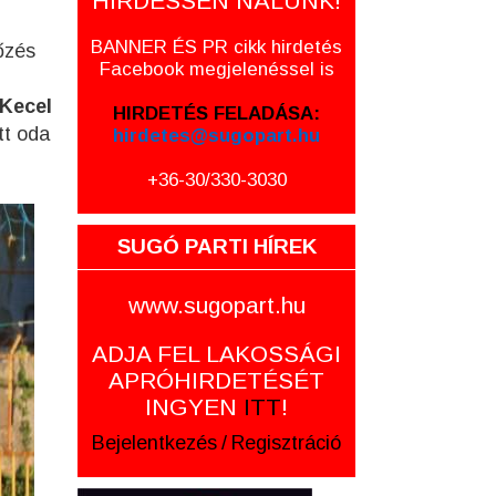
HIRDESSEN NÁLUNK!
BANNER ÉS PR cikk hirdetés
őzés
Facebook megjelenéssel is
Kecel
HIRDETÉS FELADÁSA:
tt oda
hirdetes@sugopart.hu
+36-30/330-3030
SUGÓ PARTI HÍREK
www.sugopart.hu
ADJA FEL LAKOSSÁGI
APRÓHIRDETÉSÉT
INGYEN
ITT
!
Bejelentkezés
/
Regisztráció