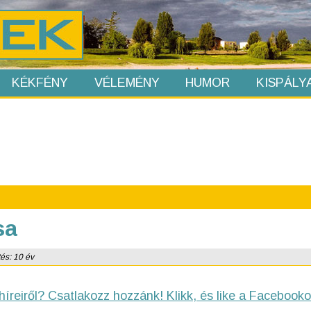
KÉKFÉNY
VÉLEMÉNY
HUMOR
KISPÁLY
sa
tés: 10 év
híreiről? Csatlakozz hozzánk! Klikk, és like a Facebooko