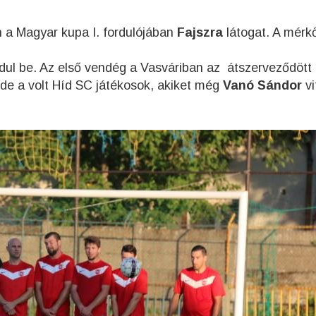
a Magyar kupa I. fordulójában
Fajszra
látogat. A mérk
ndul be. Az első vendég a Vasváriban az átszerveződött
 de a volt Híd SC játékosok, akiket még
Vanó Sándor
vi