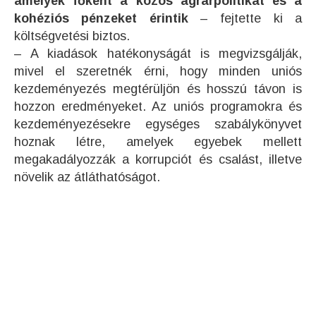
amelyek főként a közös agrárpolitikát és a
kohéziós pénzeket érintik
– fejtette ki a
költségvetési biztos.
– A kiadások hatékonyságát is megvizsgálják,
mivel el szeretnék érni, hogy minden uniós
kezdeményezés megtérüljön és hosszú távon is
hozzon eredményeket. Az uniós programokra és
kezdeményezésekre egységes szabálykönyvet
hoznak létre, amelyek egyebek mellett
megakadályozzák a korrupciót és csalást, illetve
növelik az átláthatóságot.