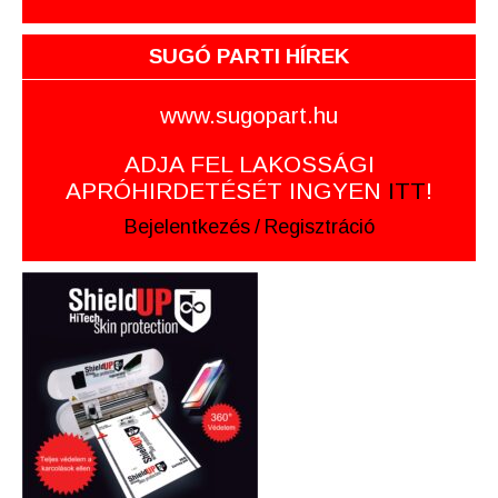
SUGÓ PARTI HÍREK
www.sugopart.hu
ADJA FEL LAKOSSÁGI
APRÓHIRDETÉSÉT INGYEN
ITT
!
Bejelentkezés
/
Regisztráció