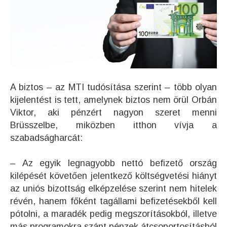
A biztos – az MTI tudósítása szerint – több olyan
kijelentést is tett, amelynek biztos nem örül Orbán
Viktor, aki pénzért nagyon szeret menni
Brüsszelbe, miközben itthon vívja a
szabadságharcát:
– Az egyik legnagyobb nettó befizető ország
kilépését követően jelentkező költségvetési hiányt
az uniós bizottság elképzelése szerint nem hitelek
révén, hanem főként tagállami befizetésekből kell
pótolni, a maradék pedig megszorításokból, illetve
más programokra szánt pénzek átcsoportosításból