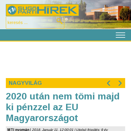
‹
›
NAGYVILÁG
2020 után nem tömi majd
ki pénzzel az EU
Magyarországot
MTI nyomán
|
2018. Január 11. 12:00:01 | Utolsó frissítés: 9 év