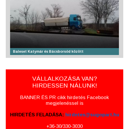
Baleset Katymár és Bácsborsód között
VÁLLALKOZÁSA VAN?
HIRDESSEN NÁLUNK!
BANNER ÉS PR cikk hirdetés Facebook
megjelenéssel is
HIRDETÉS FELADÁSA:
hirdetes@sugopart.hu
+36-30/330-3030