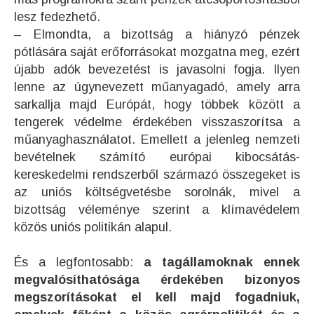
lesz fedezhető.
– Elmondta, a bizottság a hiányzó pénzek
pótlására saját erőforrásokat mozgatna meg, ezért
újabb adók bevezetést is javasolni fogja. Ilyen
lenne az úgynevezett műanyagadó, amely arra
sarkallja majd Európát, hogy többek között a
tengerek védelme érdekében visszaszorítsa a
műanyaghasználatot. Emellett a jelenleg nemzeti
bevételnek számító európai kibocsátás-
kereskedelmi rendszerből származó összegeket is
az uniós költségvetésbe sorolnák, mivel a
bizottság véleménye szerint a klímavédelem
közös uniós politikán alapul.
És a legfontosabb:
a tagállamoknak ennek
megvalósíthatósága érdekében bizonyos
megszorításokat el kell majd fogadniuk,