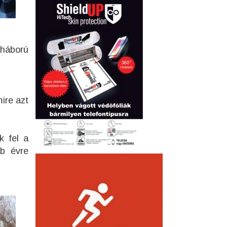
gháború
ire azt
k fel a
bb évre