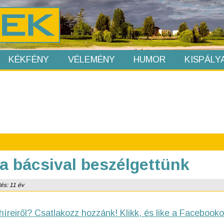
KÉKFÉNY
VÉLEMÉNY
HUMOR
KISPÁLY
a bácsival beszélgettünk
és: 11 év
híreiről? Csatlakozz hozzánk! Klikk, és like a Facebooko