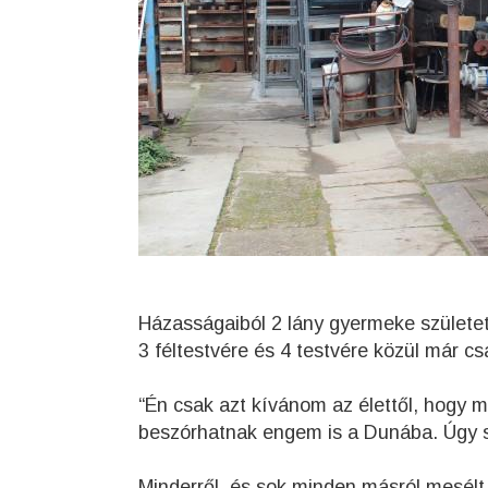
Házasságaiból 2 lány gyermeke születet
3 féltestvére és 4 testvére közül már cs
“Én csak azt kívánom az élettől, hogy m
beszórhatnak engem is a Dunába. Úgy s
Minderről, és sok minden másról mesélt