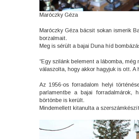
Maróczky Géza
Maróczky Géza bácsit sokan ismerik Baj
borzalmait.
Meg is sérült a bajai Duna híd bombázá
“Egy szilánk belement a lábomba, még 
válaszolta, hogy akkor hagyjuk is ott. A 
Az 1956-os forradalom helyi történés
parlamentbe a bajai forradalmárok, h
börtönbe is került.
Mindemellett kitanulta a szerszámkész