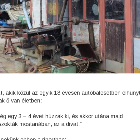
t, akik közül az egyik 18 évesen autóbalesetben elhunyt
ak ő van életben:
ég egy 3 – 4 évet húzzak ki, és akkor utána majd
zokták mostanában, ez a divat.”
 nekünk ebben a riportban: