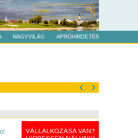
A
NAGYVILÁG
APRÓHIRDETÉS
‹
›
VÁLLALKOZÁSA VAN?
n!