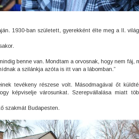
án. 1930-ban született, gyerekként élte meg a II. vilá
sakor.
mindig benne van. Mondtam a orvosnak, hogy nem fáj, m
hídnak a szilánkja azóta is itt van a lábomban.”
einek tevékeny részese volt. Másodmagával őt küldté
ogy képviselje városunkat. Szerepvállalása miatt tö
ítő szakmát Budapesten.