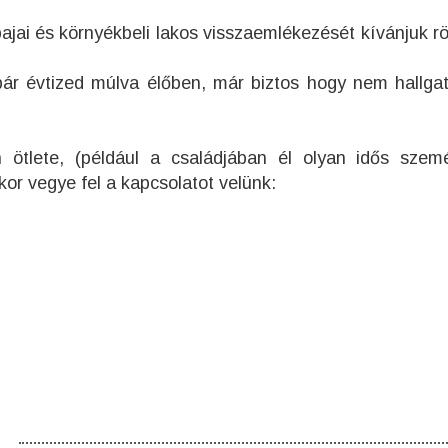
bajai és környékbeli lakos visszaemlékezését kívánjuk rö
pár évtized múlva élőben, már biztos hogy nem hallga
 ötlete, (például a családjában él olyan idős szemé
kor vegye fel a kapcsolatot velünk: