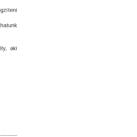
gzíteni
thatunk
ly, aki