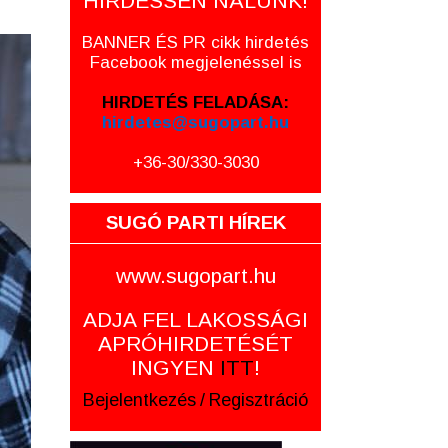
HIRDESSEN NÁLUNK!
BANNER ÉS PR cikk hirdetés
Facebook megjelenéssel is
HIRDETÉS FELADÁSA:
hirdetes@sugopart.hu
+36-30/330-3030
SUGÓ PARTI HÍREK
www.sugopart.hu
ADJA FEL LAKOSSÁGI
APRÓHIRDETÉSÉT
INGYEN
ITT
!
Bejelentkezés
/
Regisztráció