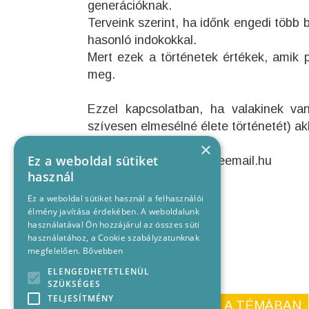
generációknak.
Terveink szerint, ha időnk engedi több 
hasonló indokokkal.
Mert ezek a történetek értékek, amik 
meg.
Ezzel kapcsolatban, ha valakinek van
szívesen elmesélné élete történetét) ak
×
Ez a weboldal sütiket
Email:
hurkamajom@freemail.hu
használ
Telefon:
06302428206
Ez a weboldal sütiket használ a felhasználói
élmény javítása érdekében. A weboldalunk
használatával Ön hozzájárul az összes süti
használatához, a Cookie szabályzatunknak
megfelelően.
Bővebben
ELENGEDHETETLENÜL
SZÜKSÉGES
TELJESÍTMÉNY
KORÁBBI CIKKEINK A TÉMÁBAN