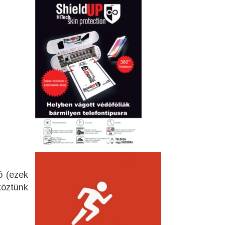
ó (ezek
köztünk