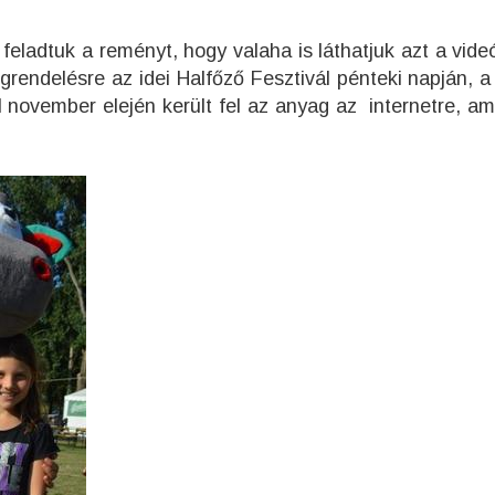
eladtuk a reményt, hogy valaha is láthatjuk azt a videó
grendelésre az idei Halfőző Fesztivál pénteki napján, a 
ül november elején került fel az anyag az internetre, am