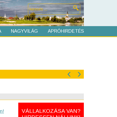
A
NAGYVILÁG
APRÓHIRDETÉS
‹
›
VÁLLALKOZÁSA VAN?
n!