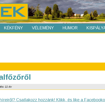
KÉKFÉNY
VÉLEMÉNY
HUMOR
KISPÁLY
alfőzőről
tés: 11 év
híreiről? Csatlakozz hozzánk! Klikk, és like a Facebooko