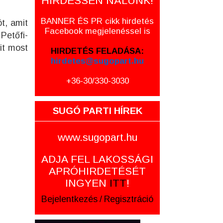
HIRDESSEN NÁLUNK!
BANNER ÉS PR cikk hirdetés
t, amit
Facebook megjelenéssel is
Petőfi-
it most
HIRDETÉS FELADÁSA:
hirdetes@sugopart.hu
+36-30/330-3030
SUGÓ PARTI HÍREK
www.sugopart.hu
ADJA FEL LAKOSSÁGI
APRÓHIRDETÉSÉT
INGYEN
ITT
!
Bejelentkezés
/
Regisztráció