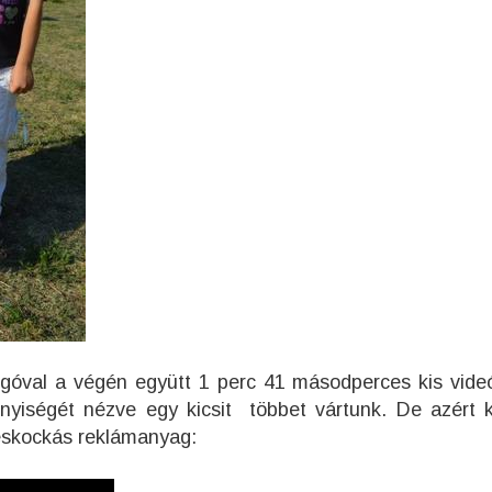
góval a végén együtt 1 perc 41 másodperces kis vide
nnyiségét nézve egy kicsit többet vártunk. De azért 
eveskockás reklámanyag: