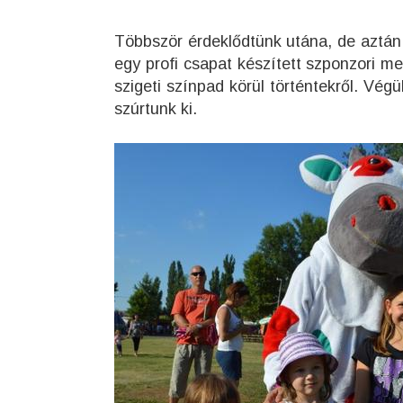
Többször érdeklődtünk utána, de aztán f
egy profi csapat készített szponzori me
szigeti színpad körül történtekről. Vég
szúrtunk ki.