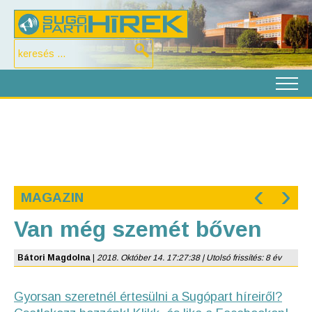
‹
›
MAGAZIN
Van még szemét bőven
Bátori Magdolna
|
2018. Október 14. 17:27:38 | Utolsó frissítés: 8 év
Gyorsan szeretnél értesülni a Sugópart híreiről?