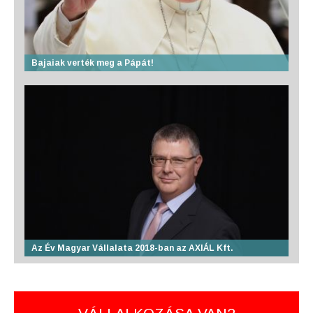
Bajaiak verték meg a Pápát!
Az Év Magyar Vállalata 2018-ban az AXIÁL Kft.