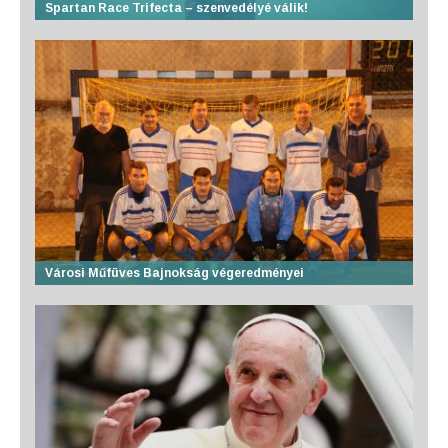
Spartan Race Trifecta – szenvedélyé válik!
Városi Műfüves Bajnokság végeredményei