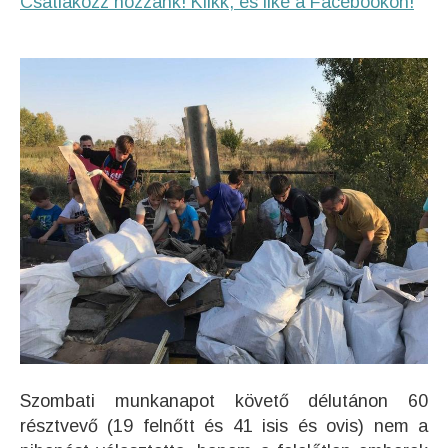
Csatlakozz hozzánk! Klikk, és like a Facebookon!
Szombati munkanapot követő délutánon 60
résztvevő (19 felnőtt és 41 isis és ovis) nem a