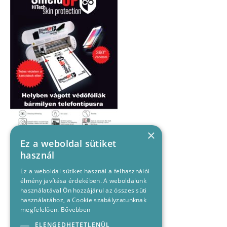
×
Ez a weboldal sütiket
használ
Ez a weboldal sütiket használ a felhasználói
élmény javítása érdekében. A weboldalunk
használatával Ön hozzájárul az összes süti
használatához, a Cookie szabályzatunknak
megfelelően.
Bővebben
ELENGEDHETETLENÜL