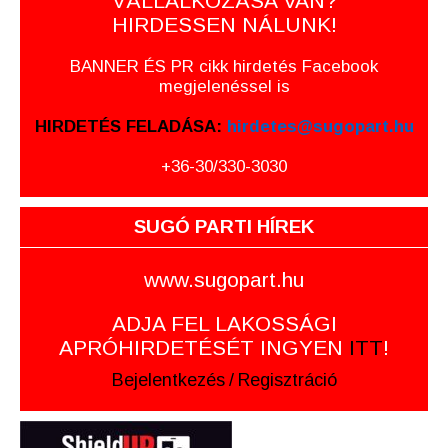
VÁLLALKOZÁSA VAN?
HIRDESSEN NÁLUNK!
BANNER ÉS PR cikk hirdetés Facebook
megjelenéssel is
HIRDETÉS FELADÁSA:
hirdetes@sugopart.hu
+36-30/330-3030
SUGÓ PARTI HÍREK
www.sugopart.hu
ADJA FEL LAKOSSÁGI
APRÓHIRDETÉSÉT INGYEN
ITT
!
Bejelentkezés
/
Regisztráció