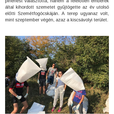
pihenést választotta, hanem a felelőtlen emberek
által kihordott szemetet gyűjtögette az év utolsó
előtti Szemétfogócskáján. A terep ugyanaz volt,
mint szeptember végén, azaz a kiscsávolyi terület.