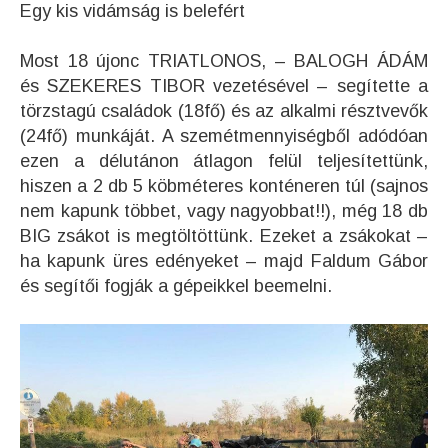
Egy kis vidámság is belefért
Most 18 újonc TRIATLONOS, – BALOGH ÁDÁM
és SZEKERES TIBOR vezetésével – segítette a
törzstagú családok (18fő) és az alkalmi résztvevők
(24fő) munkáját. A szemétmennyiségből adódóan
ezen a délutánon átlagon felül teljesítettünk,
hiszen a 2 db 5 köbméteres konténeren túl (sajnos
nem kapunk többet, vagy nagyobbat!!), még 18 db
BIG zsákot is megtöltöttünk. Ezeket a zsákokat –
ha kapunk üres edényeket – majd Faldum Gábor
és segítői fogják a gépeikkel beemelni.