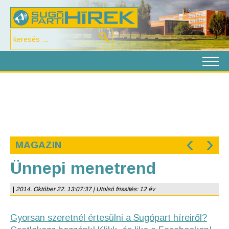
‹
›
MAGAZIN
Ünnepi menetrend
|
2014. Október 22. 13:07:37 | Utolsó frissítés: 12 év
Gyorsan szeretnél értesülni a Sugópart híreiről?