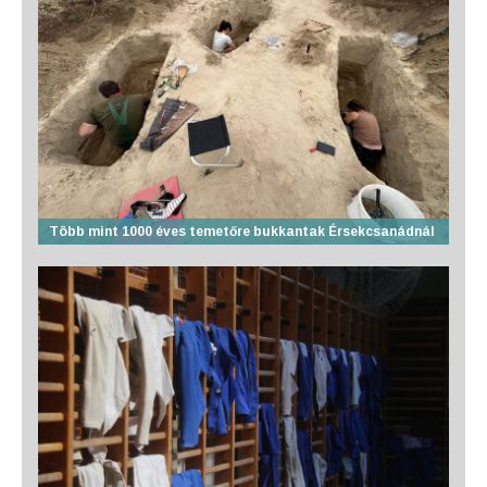
Több mint 1000 éves temetőre bukkantak Érsekcsanádnál