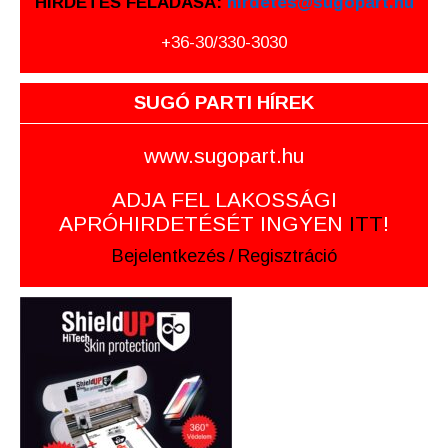
HIRDETÉS FELADÁSA:
hirdetes@sugopart.hu
+36-30/330-3030
SUGÓ PARTI HÍREK
www.sugopart.hu
ADJA FEL LAKOSSÁGI
APRÓHIRDETÉSÉT INGYEN
ITT
!
Bejelentkezés
/
Regisztráció