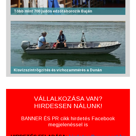
Több mint 700 judós edzőtáborozik Baján
Kisvízszintrögzítés és vízhozammérés a Dunán
VÁLLALKOZÁSA VAN?
HIRDESSEN NÁLUNK!
BANNER ÉS PR cikk hirdetés Facebook
megjelenéssel is