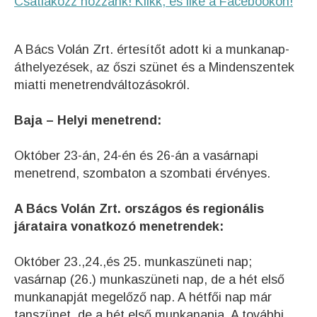
Csatlakozz hozzánk! Klikk, és like a Facebookon!
A Bács Volán Zrt. értesítőt adott ki a munkanap-
áthelyezések, az őszi szünet és a Mindenszentek
miatti menetrendváltozásokról.
Baja – Helyi menetrend:
Október 23-án, 24-én és 26-án a vasárnapi
menetrend, szombaton a szombati érvényes.
A Bács Volán Zrt. országos és regionális
járataira vonatkozó menetrendek:
Október 23.,24.,és 25. munkaszüneti nap;
vasárnap (26.) munkaszüneti nap, de a hét első
munkanapját megelőző nap. A hétfői nap már
tanszünet, de a hét első munkanapja. A további