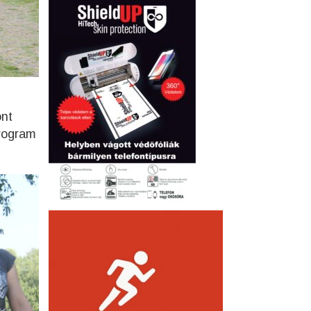
ont
program