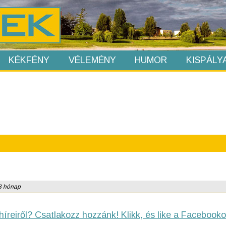
KÉKFÉNY
VÉLEMÉNY
HUMOR
KISPÁLY
 3 hónap
híreiről? Csatlakozz hozzánk! Klikk, és like a Facebooko