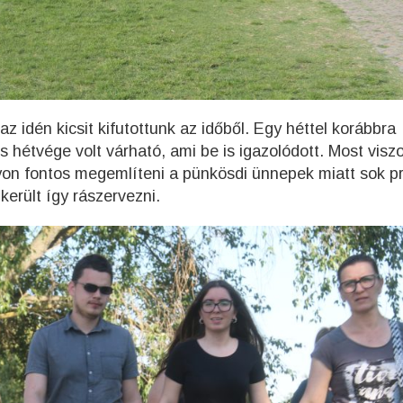
z idén kicsit kifutottunk az időből. Egy héttel korábbra
s hétvége volt várható, ami be is igazolódott. Most visz
on fontos megemlíteni a pünkösdi ünnepek miatt sok 
került így rászervezni.