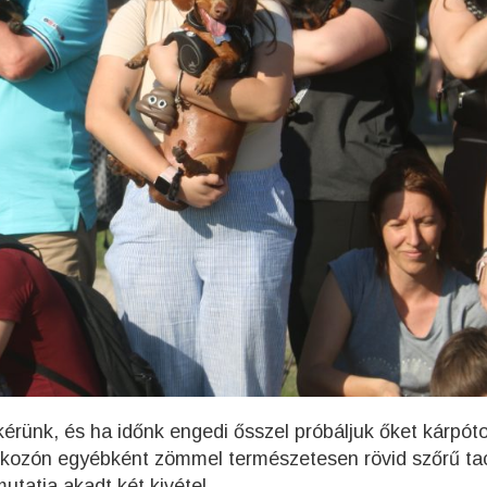
kérünk, és ha időnk engedi ősszel próbáljuk őket kárpóto
alálkozón egyébként zömmel természetesen rövid szőrű ta
utatja akadt két kivétel.