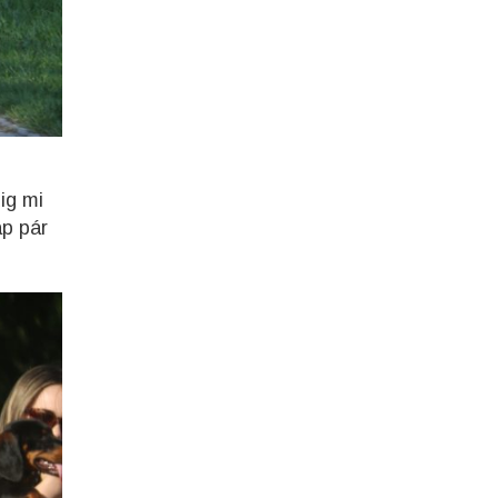
ig mi
ap pár