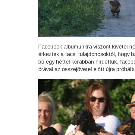
Facebook albumunkra
viszont kivétel n
érkeztek a tacsi tulajdonosoktól, hogy 
bő egy héttel korábban hirdettük
,
faceb
órával az összejövetel előtt újra próbál