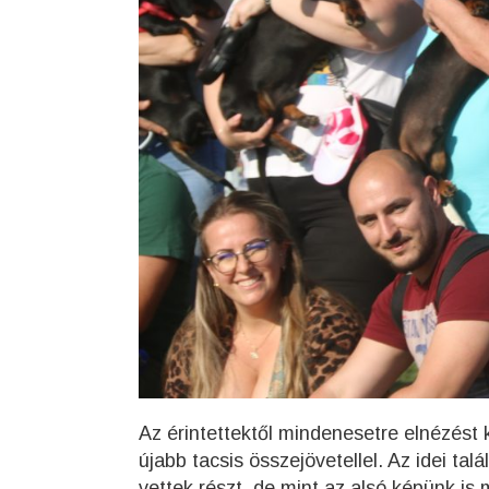
Az érintettektől mindenesetre elnézést 
újabb tacsis összejövetellel. Az idei t
vettek részt, de mint az alsó képünk is m