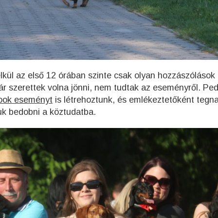
élkül az első 12 órában szinte csak olyan hozzászólások
bár szerettek volna jönni, nem tudtak az eseményről. Ped
ook eseményt
is létrehoztunk, és emlékeztetőként tegn
tuk bedobni a köztudatba.