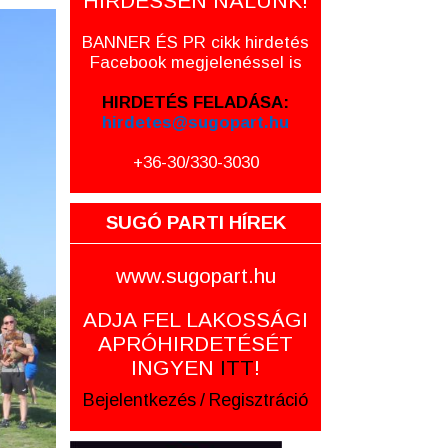
HIRDESSEN NÁLUNK!
BANNER ÉS PR cikk hirdetés
Facebook megjelenéssel is
HIRDETÉS FELADÁSA:
hirdetes@sugopart.hu
+36-30/330-3030
SUGÓ PARTI HÍREK
www.sugopart.hu
ADJA FEL LAKOSSÁGI
APRÓHIRDETÉSÉT
INGYEN
ITT
!
Bejelentkezés
/
Regisztráció