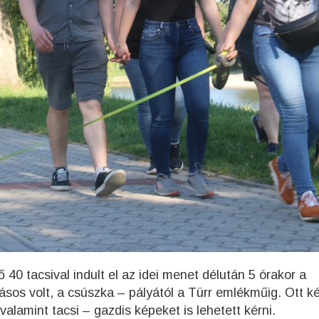
40 tacsival indult el az idei menet délután 5 órakor a
sos volt, a csúszka – pályától a Türr emlékműig. Ott ké
valamint tacsi – gazdis képeket is lehetett kérni.