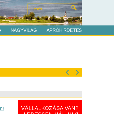
A
NAGYVILÁG
APRÓHIRDETÉS
‹
›
VÁLLALKOZÁSA VAN?
n!