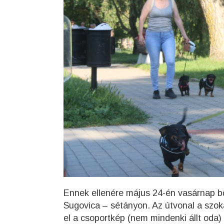
Ennek ellenére május 24-én vasárnap bő 
Sugovica – sétányon. Az útvonal a szoká
el a csoportkép (nem mindenki állt oda) 