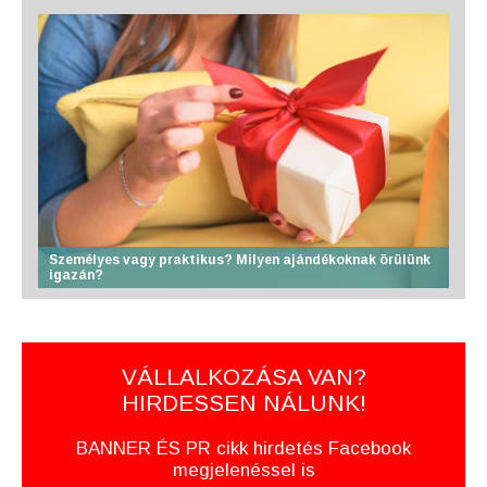
Személyes vagy praktikus? Milyen ajándékoknak örülünk
igazán?
VÁLLALKOZÁSA VAN?
HIRDESSEN NÁLUNK!
BANNER ÉS PR cikk hirdetés Facebook
megjelenéssel is