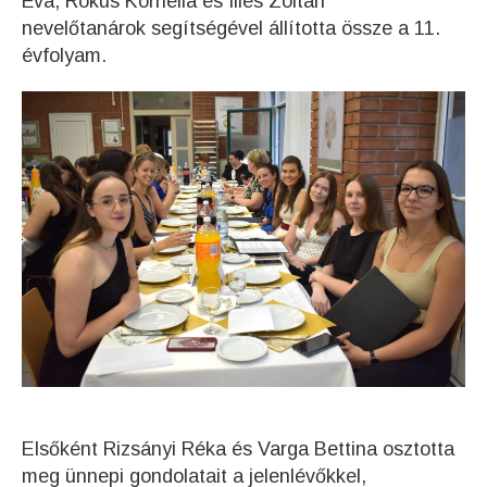
Éva, Rókus Kornélia és Illés Zoltán
nevelőtanárok segítségével állította össze a 11.
évfolyam.
Elsőként Rizsányi Réka és Varga Bettina osztotta
meg ünnepi gondolatait a jelenlévőkkel,