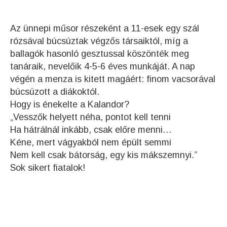
Az ünnepi műsor részeként a 11-esek egy szál
rózsával búcsúztak végzős társaiktól, míg a
ballagók hasonló gesztussal köszönték meg
tanáraik, nevelőik 4-5-6 éves munkáját. A nap
végén a menza is kitett magáért: finom vacsorával
búcsúzott a diákoktól.
Hogy is énekelte a Kalandor?
„Vesszők helyett néha, pontot kell tenni
Ha hátrálnál inkább, csak előre menni…
Kéne, mert vágyakból nem épült semmi
Nem kell csak bátorság, egy kis mákszemnyi.”
Sok sikert fiatalok!