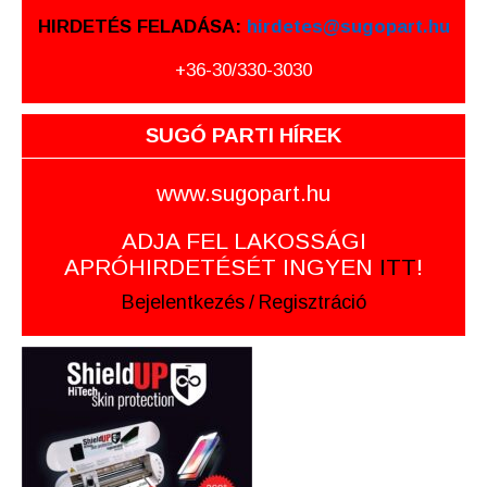
HIRDETÉS FELADÁSA:
hirdetes@sugopart.hu
+36-30/330-3030
SUGÓ PARTI HÍREK
www.sugopart.hu
ADJA FEL LAKOSSÁGI
APRÓHIRDETÉSÉT INGYEN
ITT
!
Bejelentkezés
/
Regisztráció