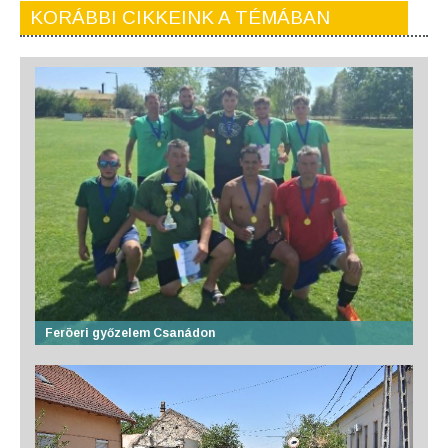
KORÁBBI CIKKEINK A TÉMÁBAN
Feröeri győzelem Csanádon