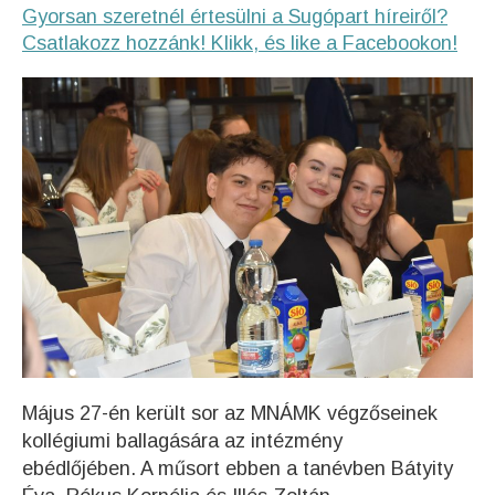
Gyorsan szeretnél értesülni a Sugópart híreiről?
Csatlakozz hozzánk! Klikk, és like a Facebookon!
Május 27-én került sor az MNÁMK végzőseinek
kollégiumi ballagására az intézmény
ebédlőjében. A műsort ebben a tanévben Bátyity