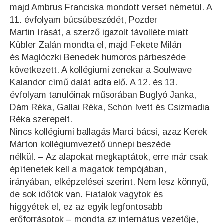
majd Ambrus Franciska mondott verset németül. A
11. évfolyam búcsúbeszédét, Pozder
Martin írását, a szerző igazolt távolléte miatt
Kübler Zalán mondta el, majd Fekete Milán
és Maglóczki Benedek humoros párbeszéde
következett. A kollégiumi zenekar a Soulwave
Kalandor című dalát adta elő. A 12. és 13.
évfolyam tanulóinak műsorában Buglyó Janka,
Dám Réka, Gallai Réka, Schön Ivett és Csizmadia
Réka szerepelt.
Nincs kollégiumi ballagás Marci bácsi, azaz Kerek
Márton kollégiumvezető ünnepi beszéde
nélkül. – Az alapokat megkaptátok, erre már csak
építenetek kell a magatok tempójában,
irányában, elképzelései szerint. Nem lesz könnyű,
de sok időtök van. Fiatalok vagytok és
higgyétek el, ez az egyik legfontosabb
erőforrásotok – mondta az internátus vezetője,