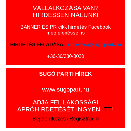
VÁLLALKOZÁSA VAN?
HIRDESSEN NÁLUNK!
BANNER ÉS PR cikk hirdetés Facebook
megjelenéssel is
HIRDETÉS FELADÁSA:
hirdetes@sugopart.hu
+36-30/330-3030
SUGÓ PARTI HÍREK
www.sugopart.hu
ADJA FEL LAKOSSÁGI
APRÓHIRDETÉSÉT INGYEN
ITT
!
Bejelentkezés
/
Regisztráció