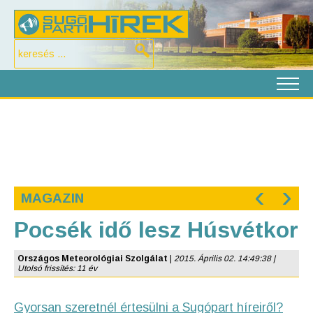
‹
›
MAGAZIN
Pocsék idő lesz Húsvétkor
Országos Meteorológiai Szolgálat
|
2015. Április 02. 14:49:38 |
Utolsó frissítés: 11 év
Gyorsan szeretnél értesülni a Sugópart híreiről?