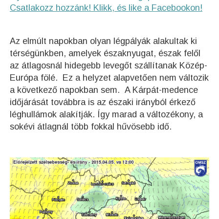
Csatlakozz hozzánk! Klikk, és like a Facebookon!
Az elmúlt napokban olyan légpályák alakultak ki
térségünkben, amelyek északnyugat, észak felől
az átlagosnál hidegebb levegőt szállítanak Közép-
Európa fölé. Ez a helyzet alapvetően nem változik
a következő napokban sem. A Kárpát-medence
időjárását továbbra is az északi irányból érkező
léghullámok alakítják. Így marad a változékony, a
sokévi átlagnál több fokkal hűvösebb idő.