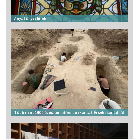
Anyakönyvi hírek
Több mint 1000 éves temetőre bukkantak Érsekcsanádnál