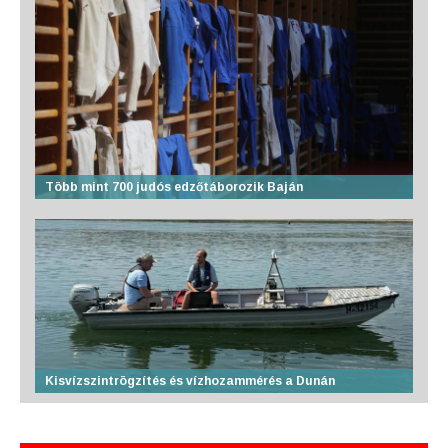
Több mint 700 judós edzőtáborozik Baján
Kisvízszintrögzítés és vízhozammérés a Dunán