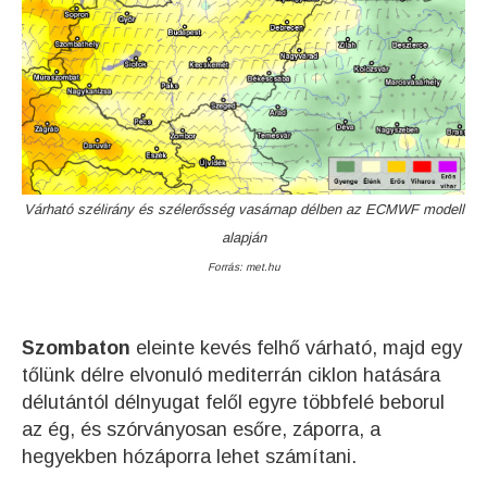
Várható szélirány és szélerősség vasárnap délben az ECMWF modell
alapján
Forrás: met.hu
Szombaton
eleinte kevés felhő várható, majd egy
tőlünk délre elvonuló mediterrán ciklon hatására
délutántól délnyugat felől egyre többfelé beborul
az ég, és szórványosan esőre, záporra, a
hegyekben hózáporra lehet számítani.