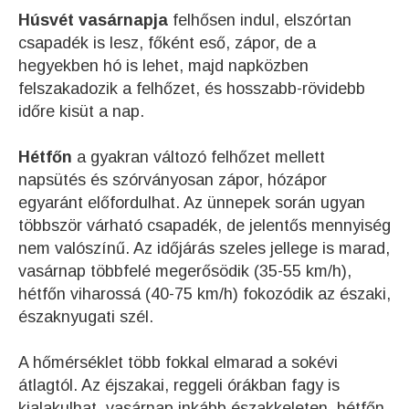
Húsvét vasárnapja
felhősen indul, elszórtan
csapadék is lesz, főként eső, zápor, de a
hegyekben hó is lehet, majd napközben
felszakadozik a felhőzet, és hosszabb-rövidebb
időre kisüt a nap.
Hétfőn
a gyakran változó felhőzet mellett
napsütés és szórványosan zápor, hózápor
egyaránt előfordulhat. Az ünnepek során ugyan
többször várható csapadék, de jelentős mennyiség
nem valószínű. Az időjárás szeles jellege is marad,
vasárnap többfelé megerősödik (35-55 km/h),
hétfőn viharossá (40-75 km/h) fokozódik az északi,
északnyugati szél.
A hőmérséklet több fokkal elmarad a sokévi
átlagtól. Az éjszakai, reggeli órákban fagy is
kialakulhat, vasárnap inkább északkeleten, hétfőn