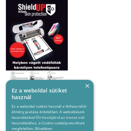
×
Ez a weboldal sütiket
használ
Ez a weboldal sütiket használ a felhasználói
élmény javítása érdekében. A weboldalunk
használatával Ön hozzájárul az összes süti
használatához, a Cookie szabályzatunknak
megfelelően.
Bővebben