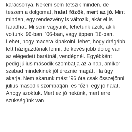
karácsonya. Nekem sem tetszik minden, de
teszem a dolgomat,
halat főzök, mert az jó.
Mint
minden, egy rendezvény is változik, akár el is
fáradhat. Mi sem vagyunk, lehetünk azok, akik
voltunk ’96-ban, ’06-ban, vagy éppen ’16-ban.
Lehet, hogy macera kipakolni, lehet, hogy drágább
lett házigazdának lenni, de kevés jobb dolog van
az elégedett barátnál, vendégnél. Egyébként
pedig július második szombatja az a nap, amikor
szabad mindekinek jól éreznie magát. Ha úgy
akarja. Nem akarunk mást ’96 óta csak összejönni
július második szombatján, és főzni egy jó halat.
Ahogy szoktuk. Mert ez jó nekünk, mert erre
szükségünk van.