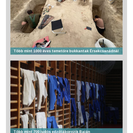
Több mint 1000 éves temetőre bukkantak Érsekcsanádnál
Több mint 700 judós edzőtáborozik Baján