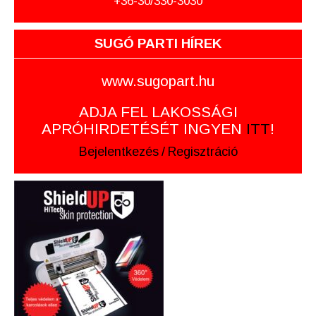
+36-30/330-3030
SUGÓ PARTI HÍREK
www.sugopart.hu
ADJA FEL LAKOSSÁGI
APRÓHIRDETÉSÉT INGYEN
ITT
!
Bejelentkezés
/
Regisztráció