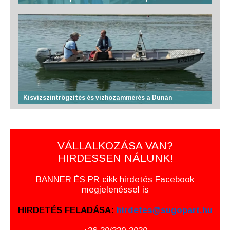
Kisvízszintrögzítés és vízhozammérés a Dunán
VÁLLALKOZÁSA VAN?
HIRDESSEN NÁLUNK!
BANNER ÉS PR cikk hirdetés Facebook
megjelenéssel is
HIRDETÉS FELADÁSA:
hirdetes@sugopart.hu