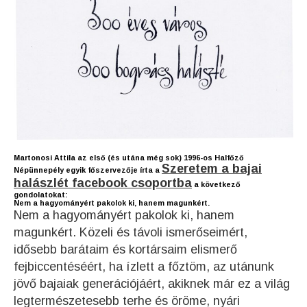
Martonosi Attila
az első (és utána még sok) 1996-os Halfőző
Szeretem a bajai
Népünnepély egyik főszervezője írta a
halászlét facebook csoportba
a következő
gondolatokat:
Nem a hagyományért pakolok ki, hanem magunkért.
Nem a hagyományért pakolok ki, hanem
magunkért. Közeli és távoli ismerőseimért,
idősebb barátaim és kortársaim elismerő
fejbiccentéséért, ha ízlett a főztöm, az utánunk
jövő bajaiak generációjáért, akiknek már ez a világ
legtermészetesebb terhe és öröme, nyári