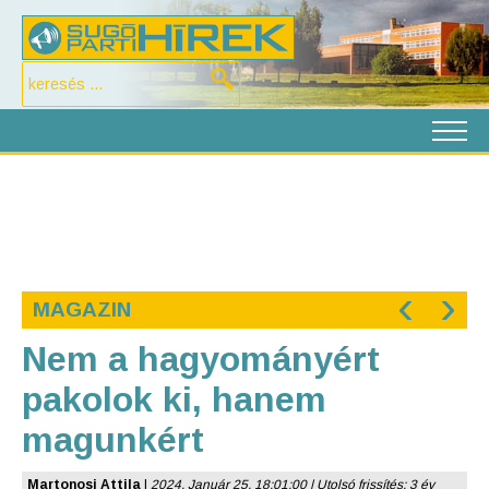
‹
›
MAGAZIN
Nem a hagyományért
pakolok ki, hanem
magunkért
Martonosi Attila
|
2024. Január 25. 18:01:00 | Utolsó frissítés: 3 év