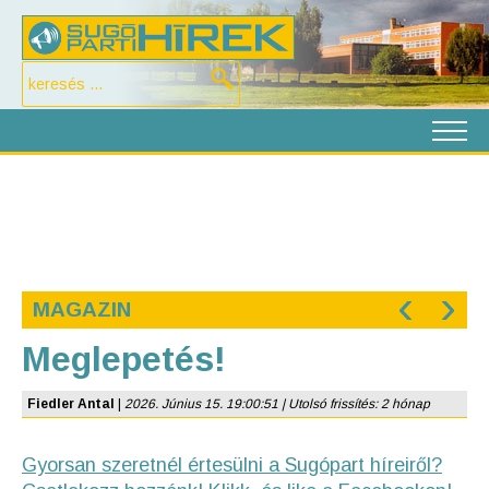
‹
›
MAGAZIN
Meglepetés!
Fiedler Antal
|
2026. Június 15. 19:00:51 | Utolsó frissítés: 2 hónap
Gyorsan szeretnél értesülni a Sugópart híreiről?