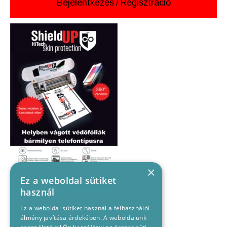
Bejelentkezés
/
Regisztráció
×
Ez a weboldal sütiket
használ
Ez a weboldal sütiket használ a felhasználói
élmény javítása érdekében. A weboldalunk