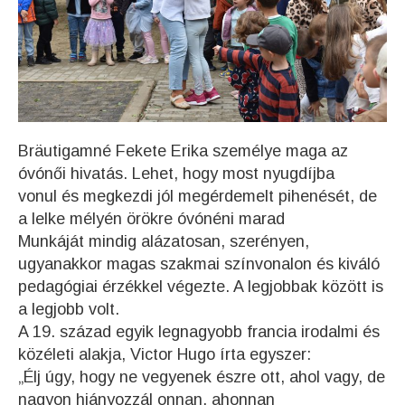
Bräutigamné Fekete Erika személye maga az
óvónői hivatás. Lehet, hogy most nyugdíjba
vonul és megkezdi jól megérdemelt pihenését, de
a lelke mélyén örökre óvónéni marad
Munkáját mindig alázatosan, szerényen,
ugyanakkor magas szakmai színvonalon és kiváló
pedagógiai érzékkel végezte. A legjobbak között is
a legjobb volt.
A 19. század egyik legnagyobb francia irodalmi és
közéleti alakja, Victor Hugo írta egyszer:
„Élj úgy, hogy ne vegyenek észre ott, ahol vagy, de
nagyon hiányozzál onnan, ahonnan