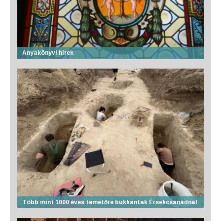
Anyakönyvi hírek
Több mint 1000 éves temetőre bukkantak Érsekcsanádnál