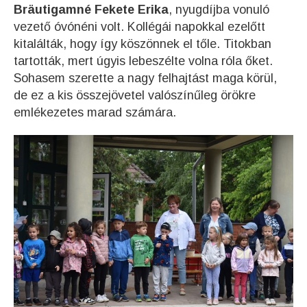
Bräutigamné Fekete Erika
, nyugdíjba vonuló
vezető óvónéni volt. Kollégái napokkal ezelőtt
kitalálták, hogy így köszönnek el tőle. Titokban
tartották, mert úgyis lebeszélte volna róla őket.
Sohasem szerette a nagy felhajtást maga körül,
de ez a kis összejövetel valószínűleg örökre
emlékezetes marad számára.