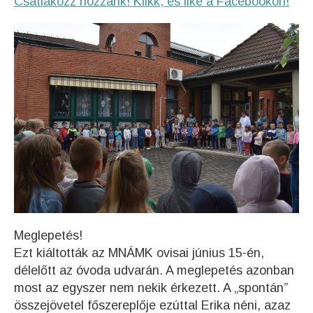
Csatlakozz hozzánk! Klikk, és like a Facebookon!
Meglepetés!
Ezt kiáltották az MNÁMK ovisai június 15-én,
délelőtt az óvoda udvarán. A meglepetés azonban
most az egyszer nem nekik érkezett. A „spontán”
összejövetel főszereplője ezúttal Erika néni, azaz