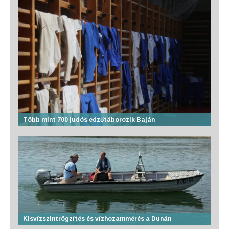
Több mint 700 judós edzőtáborozik Baján
Kisvízszintrögzítés és vízhozammérés a Dunán