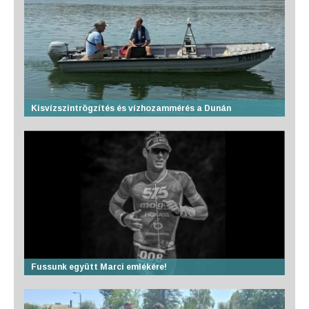
Kisvízszintrögzítés és vízhozammérés a Dunán
Fussunk együtt Marci emlékére!