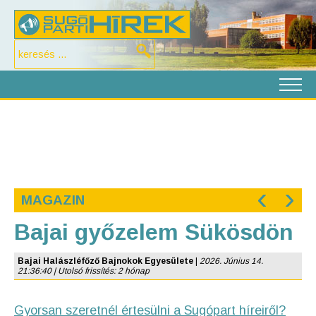
‹
›
MAGAZIN
Bajai győzelem Sükösdön
Bajai Halászléfőző Bajnokok Egyesülete
|
2026. Június 14.
21:36:40 | Utolsó frissítés: 2 hónap
Gyorsan szeretnél értesülni a Sugópart híreiről?