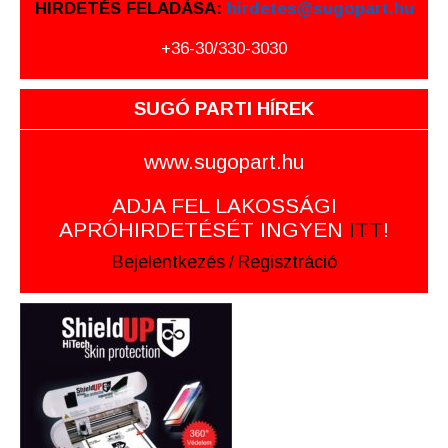
HIRDETÉS FELADÁSA:
hirdetes@sugopart.hu
+36-30/330-3030
SUGÓ PARTI HÍREK
www.sugopart.hu
ADJA FEL LAKOSSÁGI
APRÓHIRDETÉSÉT INGYEN
ITT
!
Bejelentkezés
/
Regisztráció