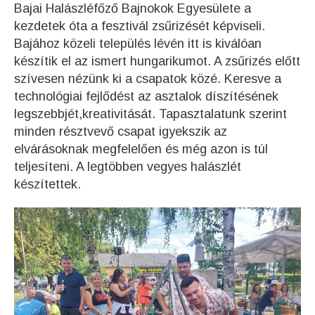
Bajai Halászléfőző Bajnokok Egyesülete a
kezdetek óta a fesztivál zsűrizését képviseli.
Bajához közeli település lévén itt is kiválóan
készítik el az ismert hungarikumot. A zsűrizés előtt
szívesen nézünk ki a csapatok közé. Keresve a
technológiai fejlődést az asztalok díszítésének
legszebbjét,kreativitását. Tapasztalatunk szerint
minden résztvevő csapat igyekszik az
elvárásoknak megfelelően és még azon is túl
teljesíteni. A legtöbben vegyes halászlét
készítettek.