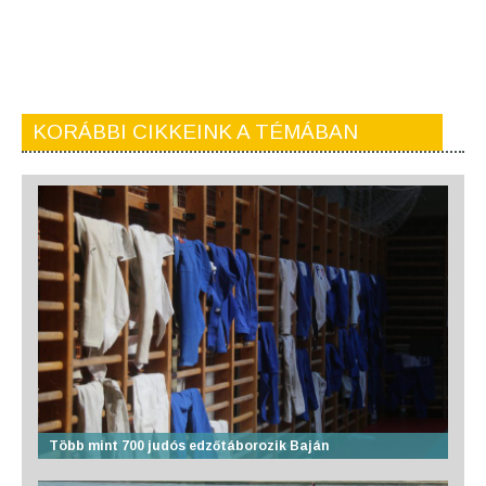
KORÁBBI CIKKEINK A TÉMÁBAN
Több mint 700 judós edzőtáborozik Baján