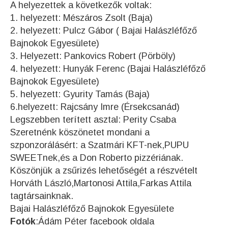
A helyezettek a következők voltak:
1. helyezett: Mészáros Zsolt (Baja)
2. helyezett: Pulcz Gábor ( Bajai Halászléfőző
Bajnokok Egyesülete)
3. Helyezett: Pankovics Robert (Pörböly)
4. helyezett: Hunyák Ferenc (Bajai Halászléfőző
Bajnokok Egyesülete)
5. helyezett: Gyurity Tamás (Baja)
6.helyezett: Rajcsány Imre (Érsekcsanád)
Legszebben terített asztal: Perity Csaba
Szeretnénk köszönetet mondani a
szponzorálásért: a Szatmári KFT-nek,PUPU
SWEETnek,és a Don Roberto pizzériának.
Köszönjük a zsűrizés lehetőségét a részvételt
Horváth László,Martonosi Attila,Farkas Attila
tagtársainknak.
Bajai Halászléfőző Bajnokok Egyesülete
Fotók
:Ádám Péter facebook oldala