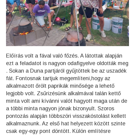
Előírás volt a fával való főzés. A látottak alapján
ezt a feladatot is nagyon odafigyelve oldották meg
. Sokan a Duna partjáról gyűjtöttek be az uszadék
fát. Fontosnak tartjuk megemlíteni,hogy az
alkalmazott őrölt paprikák minősége a lehető
legjobb volt. Zsűrizésünk alkalmával talán kettő
minta volt ami kívánni valót hagyott maga után de
a többi minta nagyon jónak bizonyult. Szoros
pontozás alapján többszöri visszakóstolást kellett
alkalmaznunk. Az első hat helyezett között szinte
csak egy-egy pont döntött. Külön említésre