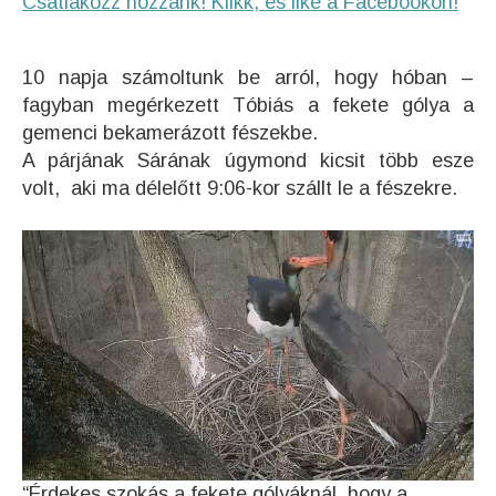
Csatlakozz hozzánk! Klikk, és like a Facebookon!
10 napja számoltunk be arról, hogy hóban –
fagyban megérkezett Tóbiás a fekete gólya a
gemenci bekamerázott fészekbe.
A párjának Sárának úgymond kicsit több esze
volt, aki ma délelőtt 9:06-kor szállt le a fészekre.
“Érdekes szokás a fekete gólyáknál, hogy a