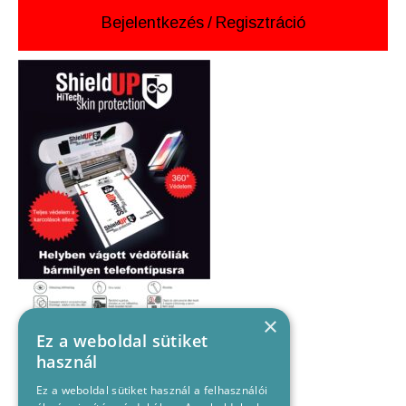
Bejelentkezés
/
Regisztráció
×
Ez a weboldal sütiket
használ
Ez a weboldal sütiket használ a felhasználói