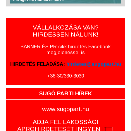
Látogatási tilalom feloldva
VÁLLALKOZÁSA VAN?
HIRDESSEN NÁLUNK!
BANNER ÉS PR cikk hirdetés Facebook
megjelenéssel is
HIRDETÉS FELADÁSA:
hirdetes@sugopart.hu
+36-30/330-3030
SUGÓ PARTI HÍREK
www.sugopart.hu
ADJA FEL LAKOSSÁGI
APRÓHIRDETÉSÉT INGYEN
ITT
!