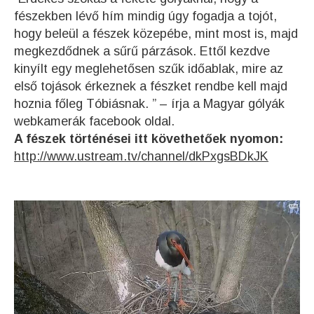
fészekben lévő hím mindig úgy fogadja a tojót,
hogy beleül a fészek közepébe, mint most is, majd
megkezdődnek a sűrű párzások.
Ettől kezdve
kinyílt egy meglehetősen szűk időablak, mire az
első tojások érkeznek a fészket rendbe kell majd
hoznia főleg Tóbiásnak. ” – írja a Magyar gólyák
webkamerák facebook oldal.
A fészek történései itt követhetőek nyomon:
http://www.ustream.tv/channel/dkPxgsBDkJK