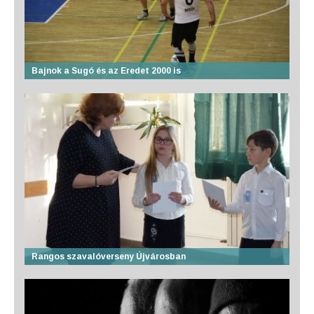
Bajnok a Sugó és az Eredet 2000 is
Rangos szavalóverseny Újvárosban