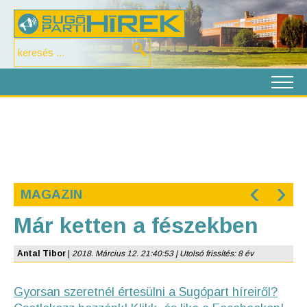
‹
›
MAGAZIN
Már ketten a fészekben
Antal Tibor
|
2018. Március 12. 21:40:53 | Utolsó frissítés: 8 év
Gyorsan szeretnél értesülni a Sugópart híreiről?