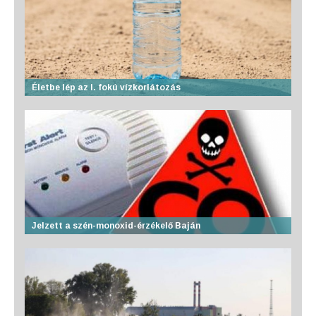
Életbe lép az I. fokú vízkorlátozás
Jelzett a szén-monoxid-érzékelő Baján