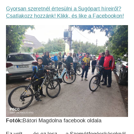
Gyorsan szeretnél értesülni a Sugópart híreiről?
Csatlakozz hozzánk! Klikk, és like a Facebookon!
Fotók:
Bátori Magdolna facebook oldala