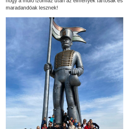
hogy a múló izomláz után az élmények tartósak és
maradandóak lesznek!