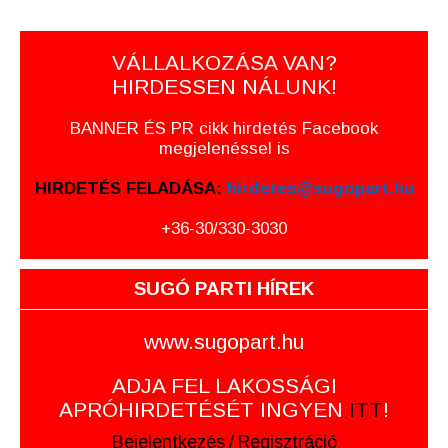
VÁLLALKOZÁSA VAN?
HIRDESSEN NÁLUNK!
BANNER ÉS PR cikk hirdetés Facebook
megjelenéssel is
HIRDETÉS FELADÁSA:
hirdetes@sugopart.hu
+36-30/330-3030
SUGÓ PARTI HÍREK
www.sugopart.hu
ADJA FEL LAKOSSÁGI
APRÓHIRDETÉSÉT INGYEN
ITT
!
Bejelentkezés
/
Regisztráció