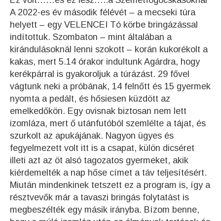
Ez volt……és ez lesz…..a Szemétfogócskásoknál
A 2022-es év második félévét – a mecseki túra
helyett – egy VELENCEI Tó körbe bringázással
indítottuk. Szombaton – mint általában a
kirándulásoknál lenni szokott – korán kukorékolt a
kakas, mert 5.14 órakor indultunk Agárdra, hogy
kerékpárral is gyakoroljuk a túrázást. 29 fővel
vágtunk neki a próbának, 14 felnőtt és 15 gyermek
nyomta a pedált, és hősiesen küzdött az
emelkedőkön. Egy ovisnak biztosan nem lett
izomláza, mert ő utánfutóból szemlélte a tájat, és
szurkolt az apukájának. Nagyon ügyes és
fegyelmezett volt itt is a csapat, külön dicséret
illeti azt az öt alsó tagozatos gyermeket, akik
kiérdemelték a nap hőse címet a táv teljesítésért.
Miután mindenkinek tetszett ez a program is, így a
résztvevők már a tavaszi bringás folytatást is
megbeszélték egy másik irányba. Bízom benne,