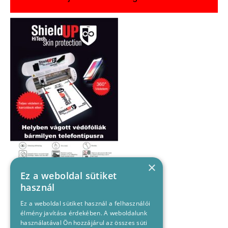
×
Ez a weboldal sütiket
használ
Ez a weboldal sütiket használ a felhasználói
élmény javítása érdekében. A weboldalunk
használatával Ön hozzájárul az összes süti