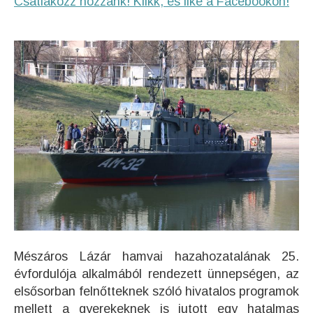
Csatlakozz hozzánk! Klikk, és like a Facebookon!
Mészáros Lázár hamvai hazahozatalának 25.
évfordulója alkalmából rendezett ünnepségen, az
elsősorban felnőtteknek szóló hivatalos programok
mellett a gyerekeknek is jutott egy hatalmas