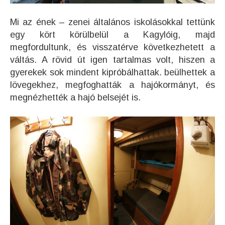
Mi az ének – zenei általános iskolásokkal tettünk
egy kört körülbelül a Kagylóig, majd
megfordultunk, és visszatérve következhetett a
váltás. A rövid út igen tartalmas volt, hiszen a
gyerekek sok mindent kipróbálhattak. beülhettek a
lövegekhez, megfoghatták a hajókormányt, és
megnézhették a hajó belsejét is.