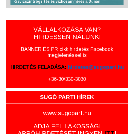
Kisvízszintrögzítés és vízhozammérés a Dunán
VÁLLALKOZÁSA VAN?
HIRDESSEN NÁLUNK!
BANNER ÉS PR cikk hirdetés Facebook
megjelenéssel is
HIRDETÉS FELADÁSA:
hirdetes@sugopart.hu
+36-30/330-3030
SUGÓ PARTI HÍREK
www.sugopart.hu
ADJA FEL LAKOSSÁGI
APRÓHIRDETÉSÉT INGYEN
ITT
!