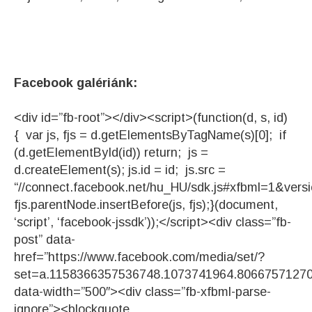
Facebook galériánk:
<div id=”fb-root”></div><script>(function(d, s, id)
{ var js, fjs = d.getElementsByTagName(s)[0]; if
(d.getElementById(id)) return; js =
d.createElement(s); js.id = id; js.src =
“//connect.facebook.net/hu_HU/sdk.js#xfbml=1&vers
fjs.parentNode.insertBefore(js, fjs);}(document,
‘script’, ‘facebook-jssdk’));</script><div class=”fb-
post” data-
href=”https://www.facebook.com/media/set/?
set=a.1158366357536748.1073741964.8066757127
data-width=”500″><div class=”fb-xfbml-parse-
ignore”><blockquote