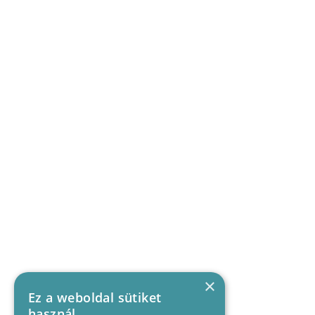
×
Ez a weboldal sütiket
használ