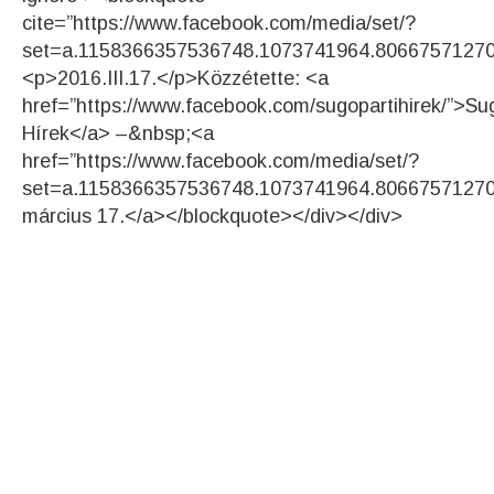
cite=”https://www.facebook.com/media/set/?
set=a.1158366357536748.1073741964.8066757127
<p>2016.III.17.</p>Közzétette: <a
href=”https://www.facebook.com/sugopartihirek/”>Su
Hírek</a> –&nbsp;<a
href=”https://www.facebook.com/media/set/?
set=a.1158366357536748.1073741964.8066757127
március 17.</a></blockquote></div></div>