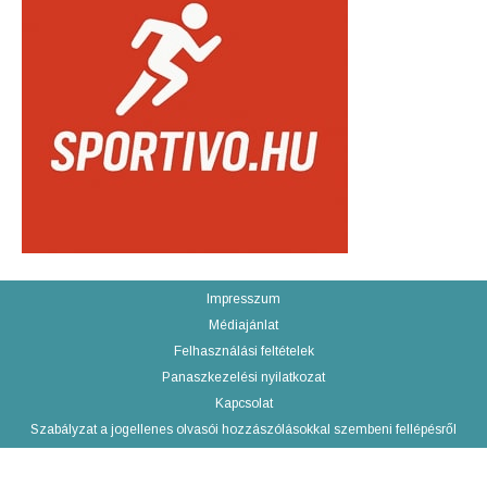
Impresszum
Médiajánlat
Felhasználási feltételek
Panaszkezelési nyilatkozat
Kapcsolat
Szabályzat a jogellenes olvasói hozzászólásokkal szembeni fellépésről