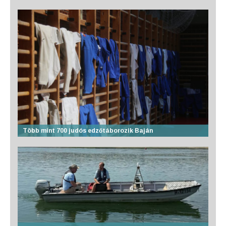
Több mint 700 judós edzőtáborozik Baján