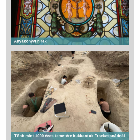
Anyakönyvi hírek
Több mint 1000 éves temetőre bukkantak Érsekcsanádnál