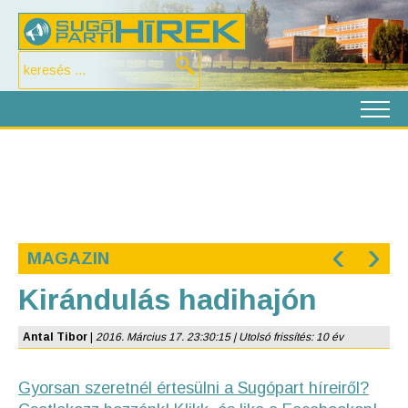
‹
›
MAGAZIN
Kirándulás hadihajón
Antal Tibor
|
2016. Március 17. 23:30:15 | Utolsó frissítés: 10 év
Gyorsan szeretnél értesülni a Sugópart híreiről?