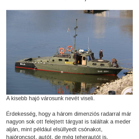
A kisebb hajó városunk nevét viseli.
Érdekesség, hogy a három dimenziós radarral már
nagyon sok ott felejtett tárgyat is találtak a meder
alján, mint például elsüllyedt csónakot,
hajóroncsot, autót, de még teherautót is,