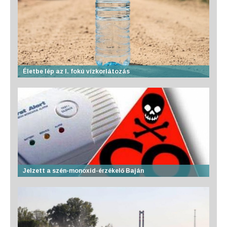
Életbe lép az I. fokú vízkorlátozás
Jelzett a szén-monoxid-érzékelő Baján