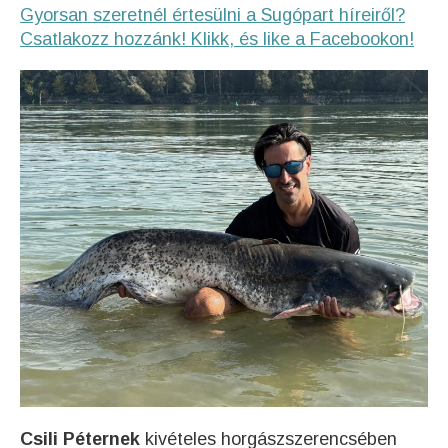
Gyorsan szeretnél értesülni a Sugópart híreiről?
Csatlakozz hozzánk! Klikk, és like a Facebookon!
Csili Péternek
kivételes horgászszerencsében