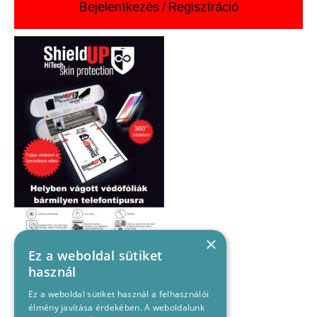
Bejelentkezés
/
Regisztráció
×
Ez a weboldal sütiket
használ
Ez a weboldal sütiket használ a felhasználói
élmény javítása érdekében. A weboldalunk