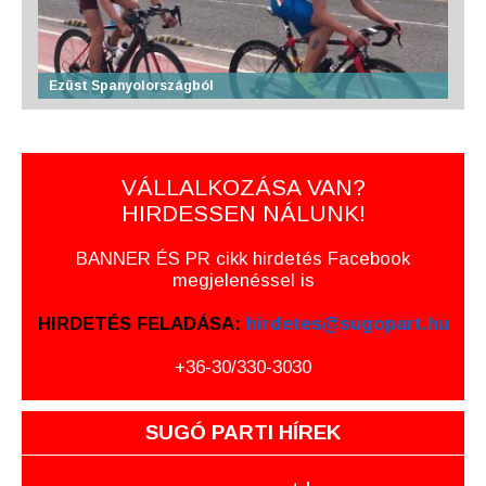
Ezüst Spanyolországból
VÁLLALKOZÁSA VAN?
HIRDESSEN NÁLUNK!
BANNER ÉS PR cikk hirdetés Facebook
megjelenéssel is
HIRDETÉS FELADÁSA:
hirdetes@sugopart.hu
+36-30/330-3030
SUGÓ PARTI HÍREK