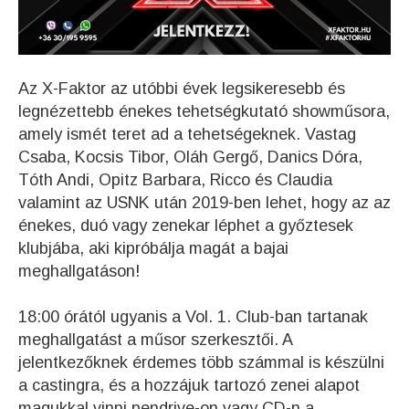
Az X-Faktor az utóbbi évek legsikeresebb és
legnézettebb énekes tehetségkutató showműsora,
amely ismét teret ad a tehetségeknek. Vastag
Csaba, Kocsis Tibor, Oláh Gergő, Danics Dóra,
Tóth Andi, Opitz Barbara, Ricco és Claudia
valamint az USNK után 2019-ben lehet, hogy az az
énekes, duó vagy zenekar léphet a győztesek
klubjába, aki kipróbálja magát a bajai
meghallgatáson!
18:00 órától ugyanis a Vol. 1. Club-ban tartanak
meghallgatást a műsor szerkesztői. A
jelentkezőknek érdemes több számmal is készülni
a castingra, és a hozzájuk tartozó zenei alapot
magukkal vinni pendrive-on vagy CD-n a