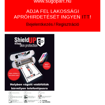
www.sugopart.hu
ADJA FEL LAKOSSÁGI
APRÓHIRDETÉSÉT INGYEN
ITT
!
Bejelentkezés
/
Regisztráció