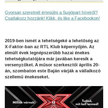
Gyorsan szeretnél értesülni a Sugópart híreiről?
Csatlakozz hozzánk! Klikk, és like a Facebookon!
2019-ben ismét a tehetségeké a lehetőség az
X-Faktor-ban az RTL Klub képernyőjén. Az
elmúlt évek legnépszerűbb hazai énekes
tehetségkutatójára már javában keresik a
versenyzőket. A műsor szerkesztői április 20-
án, szombaton este Baján várják a vállalkozó
szellemű énekeseket.