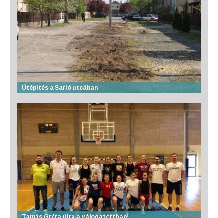
Útépítés a Sarló utcában
Tamás Gréta újra a válogatottban!