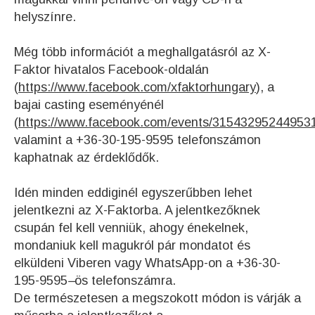
helyszínre.
Még több információt a meghallgatásról az X-
Faktor hivatalos Facebook-oldalán
(
https://www.facebook.com/xfaktorhungary
), a
bajai casting eseményénél
(
https://www.facebook.com/events/31543295244953
valamint a +36-30-195-9595 telefonszámon
kaphatnak az érdeklődők.
Idén minden eddiginél egyszerűbben lehet
jelentkezni az X-Faktorba. A jelentkezőknek
csupán fel kell venniük, ahogy énekelnek,
mondaniuk kell magukról pár mondatot és
elküldeni Viberen vagy WhatsApp-on a +36-30-
195-9595
–
ös telefonszámra.
De természetesen a megszokott módon is várják a