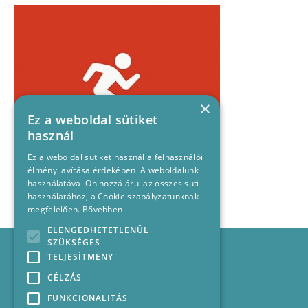
×
Ez a weboldal sütiket
használ
Ez a weboldal sütiket használ a felhasználói
élmény javítása érdekében. A weboldalunk
használatával Ön hozzájárul az összes süti
használatához, a Cookie szabályzatunknak
megfelelően.
Bővebben
ELENGEDHETETLENÜL
Impresszum
SZÜKSÉGES
TELJESÍTMÉNY
Médiajánlat
Felhasználási feltételek
CÉLZÁS
Panaszkezelési nyilatkozat
FUNKCIONALITÁS
Kapcsolat