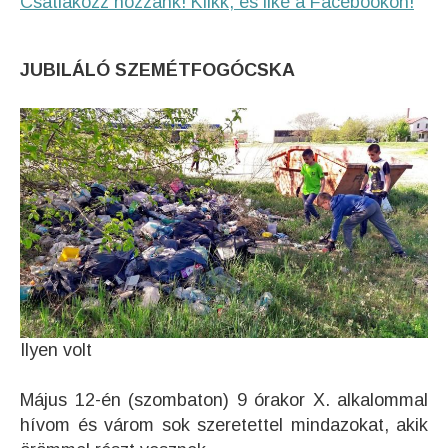
Csatlakozz hozzánk! Klikk, és like a Facebookon!
JUBILÁLÓ SZEMÉTFOGÓCSKA
Ilyen volt
Május 12-én (szombaton) 9 órakor X. alkalommal
hívom és várom sok szeretettel mindazokat, akik