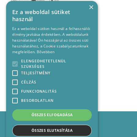
×
Ez a weboldal sütiket
használ
Ez a weboldal sütiket használ a felhasználói
élmény javítása érdekében. A weboldalunk
használatával Ön hozzájárul az összes süti
használatához, a Cookie szabályzatunknak
megfelelően.
Bővebben
ELENGEDHETETLENÜL
SZÜKSÉGES
TELJESÍTMÉNY
CÉLZÁS
FUNKCIONALITÁS
BESOROLATLAN
ÖSSZES ELFOGADÁSA
Impresszum
Médiajánlat
ÖSSZES ELUTASÍTÁSA
Felhasználási feltételek