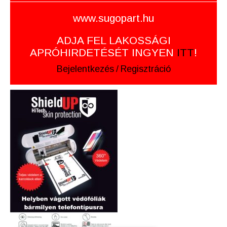
www.sugopart.hu
ADJA FEL LAKOSSÁGI
APRÓHIRDETÉSÉT INGYEN
ITT
!
Bejelentkezés
/
Regisztráció