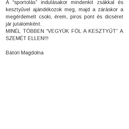
A “sportolás” indulásakor mindenkit zsákkal és
kesztyűvel ajándékozok meg, majd a záráskor a
megérdemelt csoki, érem, piros pont és dicséret
jár jutalomként.
MINÉL TÖBBEN “VEGYÜK FÖL A KESZTYŰT” A
SZEMÉT ELLEN!!!
Bátori Magdolna