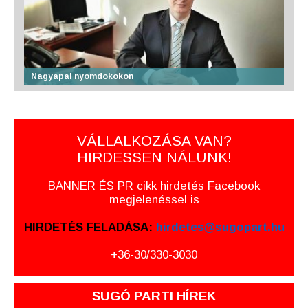
Nagyapai nyomdokokon
VÁLLALKOZÁSA VAN?
HIRDESSEN NÁLUNK!
BANNER ÉS PR cikk hirdetés Facebook
megjelenéssel is
HIRDETÉS FELADÁSA:
hirdetes@sugopart.hu
+36-30/330-3030
SUGÓ PARTI HÍREK