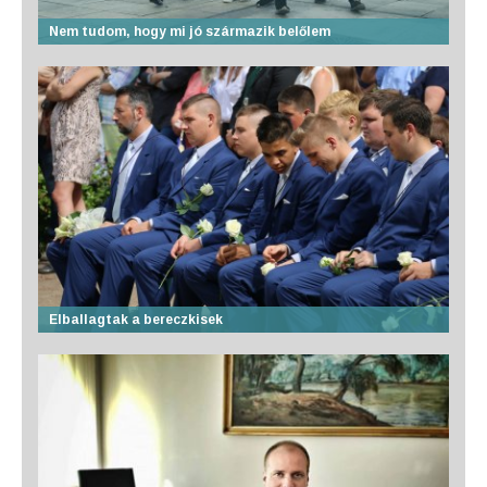
Nem tudom, hogy mi jó származik belőlem
Elballagtak a bereczkisek