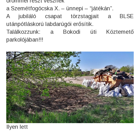
örömmel részt vesznek
a Szemétfogócska X. – ünnepi – “játékán”.
A jubiláló csapat törzstagjait a BLSE
utánpótláskorú labdarúgói erősítik.
Találkozzunk: a Bokodi úti Köztemető
parkolójában!!!
Ilyen lett