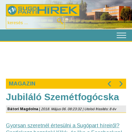
‹
›
MAGAZIN
Jubiláló Szemétfogócska
Bátori Magdolna
|
2018. Május 06. 08:23:32 | Utolsó frissítés: 8 év
Gyorsan szeretnél értesülni a Sugópart híreiről?