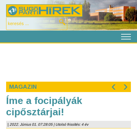
‹
›
MAGAZIN
Íme a focipályák
cipősztárjai!
|
2022. Június 01. 07:28:05 | Utolsó frissítés: 4 év