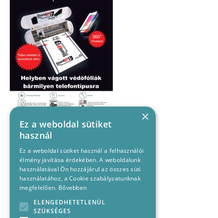
×
Ez a weboldal sütiket
használ
Ez a weboldal sütiket használ a felhasználói
élmény javítása érdekében. A weboldalunk
használatával Ön hozzájárul az összes süti
használatához, a Cookie szabályzatunknak
megfelelően.
Bővebben
ELENGEDHETETLENÜL
SZÜKSÉGES