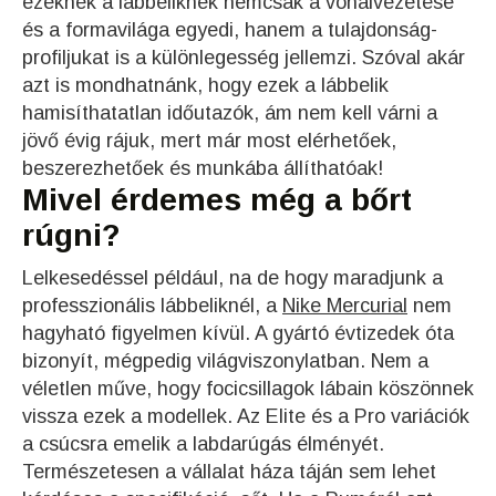
ezeknek a lábbeliknek nemcsak a vonalvezetése
és a formavilága egyedi, hanem a tulajdonság-
profiljukat is a különlegesség jellemzi. Szóval akár
azt is mondhatnánk, hogy ezek a lábbelik
hamisíthatatlan időutazók, ám nem kell várni a
jövő évig rájuk, mert már most elérhetőek,
beszerezhetőek és munkába állíthatóak!
Mivel érdemes még a bőrt
rúgni?
Lelkesedéssel például, na de hogy maradjunk a
professzionális lábbeliknél, a
Nike Mercurial
nem
hagyható figyelmen kívül. A gyártó évtizedek óta
bizonyít, mégpedig világviszonylatban. Nem a
véletlen műve, hogy focicsillagok lábain köszönnek
vissza ezek a modellek. Az Elite és a Pro variációk
a csúcsra emelik a labdarúgás élményét.
Természetesen a vállalat háza táján sem lehet