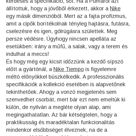
kérdéses a specifikáció, sőt. Ha a Pumáról azt
állítottuk, hogy a jövőből érkezett, akkor a
Nike
egy másik dimenzióból. Mert az a fajta profizmus,
amit a cipők borítékolnak tényleg hajtásra, futásra,
cselezésre és igen, gólrúgásra születtek. Meg
persze védésre. Úgyhogy nincsen apelláta az
esetükben: irány a műfű, a salak, vagy a terem és
indulhat a meccs!
És hogy még egy kicsit időzzünk a kezdő sípszó
előtt a gyártónál, a
Nike Tiempo
is figyelemre
méltó előnyökkel büszkélkedik. A professzionális
specifikációk a kollekció esetében is alapvetőnek
tekinthetőek. Ahogy a vonzó megjelenés sem
szenvedhet csorbát, mert bár ezt nem emeltük ki
külön, de nyilván a megléte olyan alap, ami
megingathatatlan. Az bár kétségtelen, hogy a
praktikusság és maradéktalan funkcionalitás
mindenkor elsőbbséget élveznek, na de a