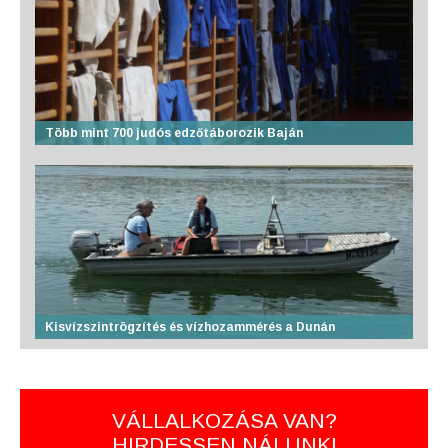
Több mint 700 judós edzőtáborozik Baján
Kisvízszintrögzítés és vízhozammérés a Dunán
VÁLLALKOZÁSA VAN?
HIRDESSEN NÁLUNK!