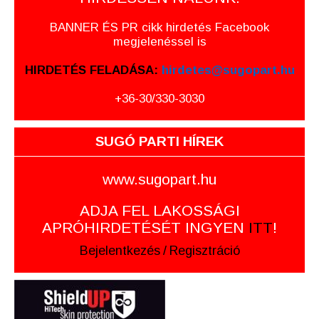
BANNER ÉS PR cikk hirdetés Facebook
megjelenéssel is
HIRDETÉS FELADÁSA:
hirdetes@sugopart.hu
+36-30/330-3030
SUGÓ PARTI HÍREK
www.sugopart.hu
ADJA FEL LAKOSSÁGI
APRÓHIRDETÉSÉT INGYEN
ITT
!
Bejelentkezés
/
Regisztráció