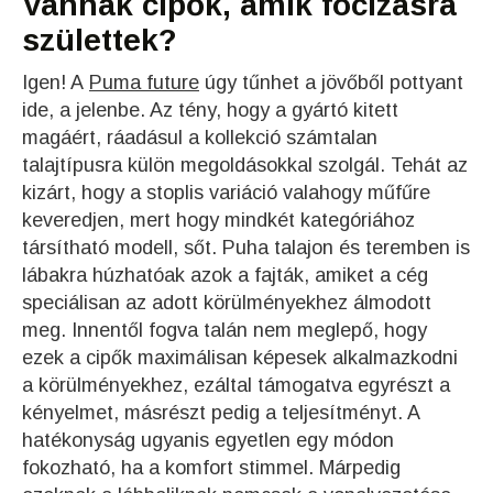
Vannak cipők, amik focizásra
születtek?
Igen! A
Puma future
úgy tűnhet a jövőből pottyant
ide, a jelenbe. Az tény, hogy a gyártó kitett
magáért, ráadásul a kollekció számtalan
talajtípusra külön megoldásokkal szolgál. Tehát az
kizárt, hogy a stoplis variáció valahogy műfűre
keveredjen, mert hogy mindkét kategóriához
társítható modell, sőt. Puha talajon és teremben is
lábakra húzhatóak azok a fajták, amiket a cég
speciálisan az adott körülményekhez álmodott
meg. Innentől fogva talán nem meglepő, hogy
ezek a cipők maximálisan képesek alkalmazkodni
a körülményekhez, ezáltal támogatva egyrészt a
kényelmet, másrészt pedig a teljesítményt. A
hatékonyság ugyanis egyetlen egy módon
fokozható, ha a komfort stimmel. Márpedig