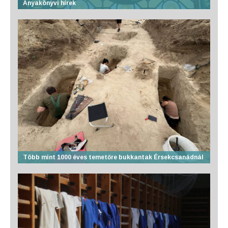
Anyakönyvi hírek
Több mint 1000 éves temetőre bukkantak Érsekcsanádnál