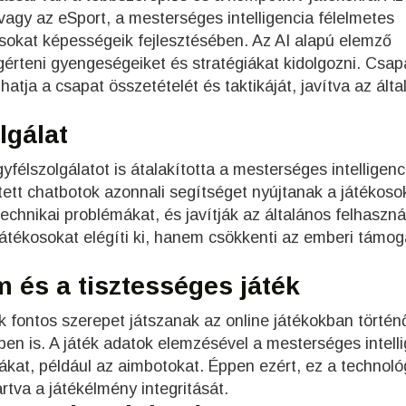
 vagy az eSport, a mesterséges intelligencia félelmetes
kosokat képességeik fejlesztésében. Az AI alapú elemző
rteni gyengeségeiket és stratégiákat kidolgozni. Csap
hatja a csapat összetételét és taktikáját, javítva az ált
lgálat
élszolgálatot is átalakította a mesterséges intelligenc
tett chatbotok azonnali segítséget nyújtanak a játékoso
echnikai problémákat, és javítják az általános felhaszná
tékosokat elégíti ki, hanem csökkenti az emberi támog
m és a tisztességes játék
k fontos szerepet játszanak az online játékokban történ
en is. A játék adatok elemzésével a mesterséges intell
ákat, például az aimbotokat. Éppen ezért, ez a technoló
artva a játékélmény integritását.