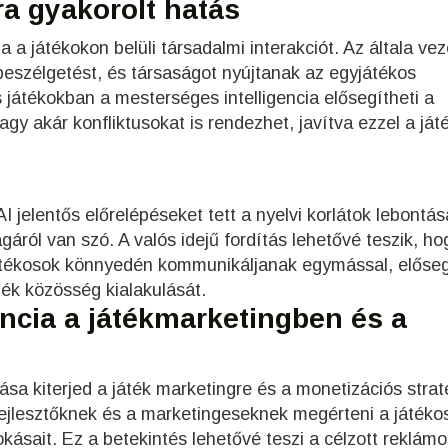
ra gyakorolt hatás
ja a játékokon belüli társadalmi interakciót. Az általa vez
beszélgetést, és társaságot nyújtanak az egyjátékos
játékokban a mesterséges intelligencia elősegítheti a
gy akár konfliktusokat is rendezhet, javítva ezzel a ját
AI jelentős előrelépéseket tett a nyelvi korlátok lebontás
gáról van szó. A valós idejű fordítás lehetővé teszik, ho
 játékosok könnyedén kommunikáljanak egymással, előse
ték közösség kialakulását.
encia a játékmarketingben és a
ása kiterjed a játék marketingre és a monetizációs strat
 fejlesztőknek és a marketingeseknek megérteni a játéko
okásait. Ez a betekintés lehetővé teszi a célzott reklámo