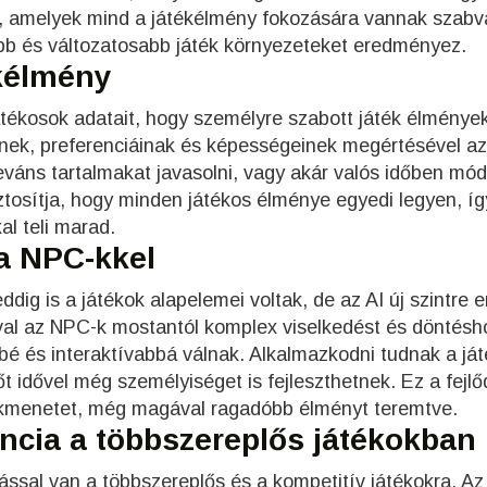
el, amelyek mind a játékélmény fokozására vannak szabv
b és változatosabb játék környezeteket eredményez.
ékélmény
átékosok adatait, hogy személyre szabott játék élménye
ének, preferenciáinak és képességeinek megértésével az
leváns tartalmakat javasolni, vagy akár valós időben mód
iztosítja, hogy minden játékos élménye egyedi legyen, íg
al teli marad.
sa NPC-kkel
ig is a játékok alapelemei voltak, de az AI új szintre e
iával az NPC-k mostantól komplex viselkedést és döntésh
é és interaktívabbá válnak. Alkalmazkodni tudnak a já
t idővel még személyiséget is fejleszthetnek. Ez a fejl
tékmenetet, még magával ragadóbb élményt teremtve.
encia a többszereplős játékokban
tással van a többszereplős és a kompetitív játékokra. Az