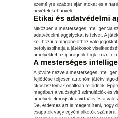
személyre szabott ajánlatokat és a hat
bevételeket növeli.
Etikai és adatvédelmi 
Miközben a mesterséges intelligencia sz
adatvédelmi aggályokat is felvet. A já
kell hozni a magánélethez való jogokkal
befolyásolhatja a játékosok viselkedését
amelyekkel az iparágnak foglalkoznia kel
A mesterséges intellige
A jövőre nézve a mesterséges intelligen
fejlődése teljesen autonóm játékvilágokh
ökoszisztémák önállóan fejlődnek. Éppe
magában a valósághű szimulációk és vir
amelyek elmos
j
sák a virtuális és a valós
De, érdemes azt is megemlíteni, hogy de
csapatok vagy egyéni alkotók számára, 