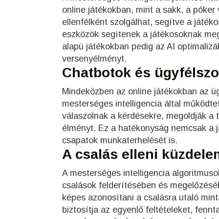
online játékokban, mint a sakk, a póker
ellenfélként szolgálhat, segítve a játé
eszközök segítenek a játékosoknak megé
alapú játékokban pedig az AI optimalizál
versenyélményt.
Chatbotok és ügyfélszo
Mindeközben az online játékokban az ügyf
mesterséges intelligencia által működte
válaszolnak a kérdésekre, megoldják a t
élményt. Ez a hatékonyság nemcsak a já
csapatok munkaterhelését is.
A csalás elleni küzdele
A mesterséges intelligencia algoritmuso
csalások felderítésében és megelőzéséb
képes azonosítani a csalásra utaló mint
biztosítja az egyenlő feltételeket, fennt