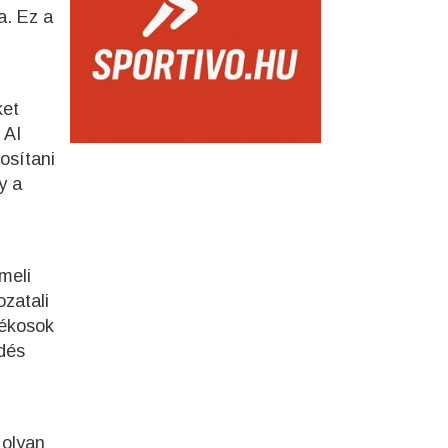
a. Ez a
ket
 AI
osítani
y a
meli
ozatali
tékosok
ődés
 olyan