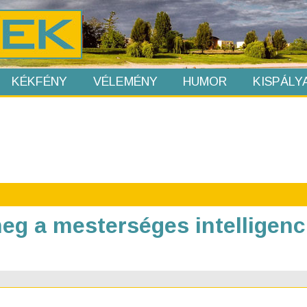
KÉKFÉNY
VÉLEMÉNY
HUMOR
KISPÁLY
eg a mesterséges intelligenci