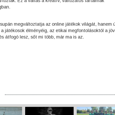
toztak. Ez a váltás a kreatív, változatos tartalmak
gban.
supán megváltoztatja az online játékok világát, hanem ú
l a játékosok élményéig, az etikai megfontolásoktól a jöv
s átfogó lesz, sőt mi több, már ma is az.