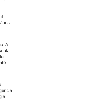
at
alános
ia. A
knak,
lói
ató
ő
igencia
gia