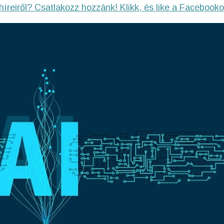
híreiről? Csatlakozz hozzánk! Klikk, és like a Facebooko