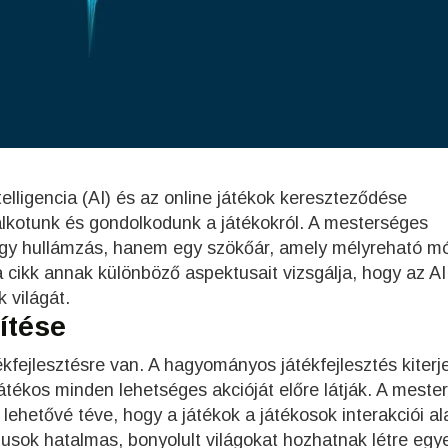
elligencia (AI) és az online játékok kereszteződése
alkotunk és gondolkodunk a játékokról. A mesterséges
 egy hullámzás, hanem egy szökőár, amely mélyreható m
 a cikk annak különböző aspektusait vizsgálja, hogy az AI
 világát.
ítése
ékfejlesztésre van. A hagyományos játékfejlesztés kiterj
játékos minden lehetséges akcióját előre látják. A meste
 lehetővé téve, hogy a játékok a játékosok interakciói al
musok hatalmas, bonyolult világokat hozhatnak létre egy