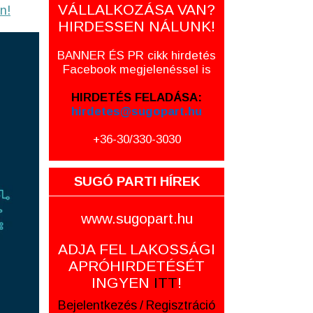
VÁLLALKOZÁSA VAN?
n!
HIRDESSEN NÁLUNK!
BANNER ÉS PR cikk hirdetés
Facebook megjelenéssel is
HIRDETÉS FELADÁSA:
hirdetes@sugopart.hu
+36-30/330-3030
SUGÓ PARTI HÍREK
www.sugopart.hu
ADJA FEL LAKOSSÁGI
APRÓHIRDETÉSÉT
INGYEN
ITT
!
Bejelentkezés
/
Regisztráció