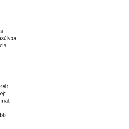
és
nsúlyba
cia
relt
ejt
ínál,
ebb