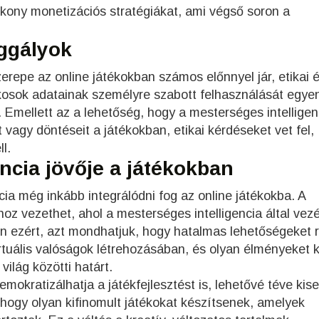
ékony monetizációs stratégiákat, ami végső soron a
aggályok
erepe az online játékokban számos előnnyel jár, etikai 
tékosok adatainak személyre szabott felhasználását egye
. Emellett az a lehetőség, hogy a mesterséges intelligen
 vagy döntéseit a játékokban, etikai kérdéseket vet fel,
l.
ncia jövője a játékokban
cia még inkább integrálódni fog az online játékokba. A
oz vezethet, ahol a mesterséges intelligencia által vezé
n ezért, azt mondhatjuk, hogy hatalmas lehetőségeket r
tuális valóságok létrehozásában, és olyan élményeket k
 világ közötti határt.
mokratizálhatja a játékfejlesztést is, lehetővé téve kis
hogy olyan kifinomult játékokat készítsenek, amelyek