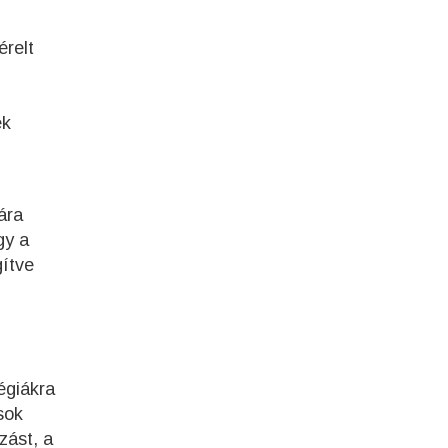
érelt
ék
ára
gy a
gítve
égiákra
sok
zást, a