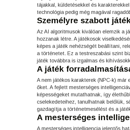
tájakkal, küldetésekkel és karakterekk
technológia pedig még magával ragadób
Személyre szabott ját
Az AI algoritmusok kiválóan elemzik a j
hozzanak létre. A játékosok viselkedés
képes a játék nehézségét beállítani, re
a történetet. Ez a testreszabási szint b
játék továbbra is izgalmas és kihívásokk
A játék forradalmasítá
A nem játékos karakterek (NPC-k) már edd
őket. A fejlett mesterséges intelligenc
képességeket mutathatnak, így élethűbb
cselekedeteihez, tanulhatnak belőlük, ső
gazdagítja a történetmesélést és a já
A mesterséges intellig
A mesterséges intelligencia jelentős ha