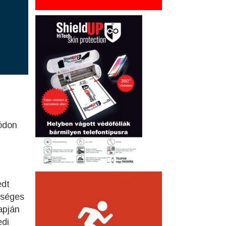
ódon
edt
rséges
apján
edi