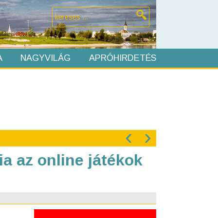
A
NAGYVILÁG
APRÓHIRDETÉS
‹
›
a az online játékok