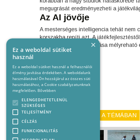
korábban a nagy stúdiók hatáskörébe tar
megugrását eredményezheti a játékvilá
Az AI jövője
A mesterséges intelligencia tehát nem c
korszakba repíti azt. A játékfejlesztéstő
×
lehetőségekig az AI hatása mélyreható é
Ez a weboldal sütiket
használ
Ez a weboldal sütiket használ a felhasználói
élmény javítása érdekében. A weboldalunk
használatával Ön hozzájárul az összes süti
használatához, a Cookie szabályzatunknak
megfelelően.
Bővebben
ELENGEDHETETLENÜL
SZÜKSÉGES
TELJESÍTMÉNY
KORÁBBI CIKKEINK A TÉMÁBAN
CÉLZÁS
FUNKCIONALITÁS