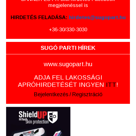
megjelenéssel is
HIRDETÉS FELADÁSA:
hirdetes@sugopart.hu
+36-30/330-3030
SUGÓ PARTI HÍREK
www.sugopart.hu
ADJA FEL LAKOSSÁGI
APRÓHIRDETÉSÉT INGYEN
ITT
!
Bejelentkezés
/
Regisztráció