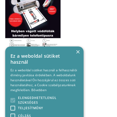
×
Ez a weboldal sütiket
használ
Ez a weboldal sütiket használ a felhasználói
élmény javítása érdekében. A weboldalunk
használatával Ön hozzájárul az összes süti
használatához, a Cookie szabályzatunknak
megfelelően.
Bővebben
ELENGEDHETETLENÜL
SZÜKSÉGES
TELJESÍTMÉNY
CÉLZÁS