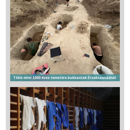
Több mint 1000 éves temetőre bukkantak Érsekcsanádnál