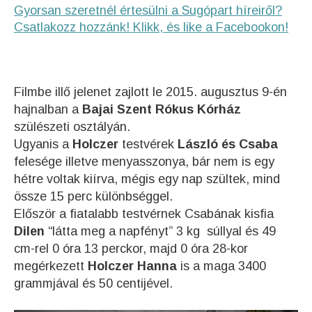
Gyorsan szeretnél értesülni a Sugópart híreiről?
Csatlakozz hozzánk! Klikk, és like a Facebookon!
Filmbe illő jelenet zajlott le 2015. augusztus 9-én
hajnalban a
Bajai Szent Rókus Kórház
szülészeti osztályán.
Ugyanis a
Holczer
testvérek
László és Csaba
felesége illetve menyasszonya, bár nem is egy
hétre voltak kiírva, mégis egy nap szültek, mind
össze 15 perc különbséggel.
Először a fiatalabb testvérnek Csabának kisfia
Dilen
“látta meg a napfényt” 3 kg súllyal és 49
cm-rel 0 óra 13 perckor, majd 0 óra 28-kor
megérkezett
Holczer Hanna
is a maga 3400
grammjával és 50 centijével.