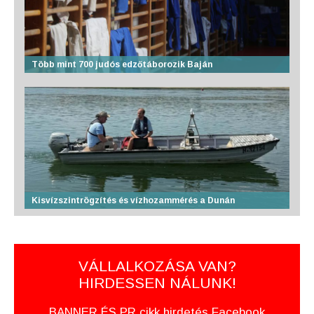
Több mint 700 judós edzőtáborozik Baján
Kisvízszintrögzítés és vízhozammérés a Dunán
VÁLLALKOZÁSA VAN?
HIRDESSEN NÁLUNK!
BANNER ÉS PR cikk hirdetés Facebook