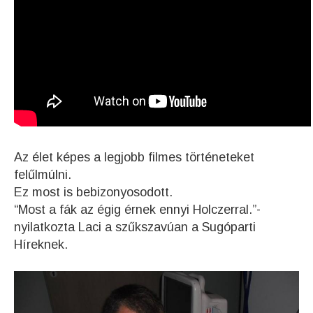
Az élet képes a legjobb filmes történeteket
felűlmúlni.
Ez most is bebizonyosodott.
“Most a fák az égig érnek ennyi Holczerral.”-
nyilatkozta Laci a szűkszavúan a Sugóparti
Híreknek.