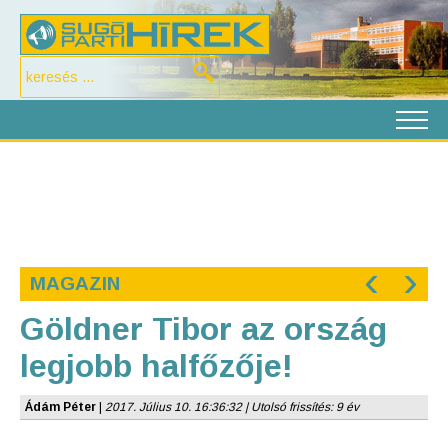
‹
›
MAGAZIN
Göldner Tibor az ország
legjobb halfőzője!
Ádám Péter
|
2017. Július 10. 16:36:32 | Utolsó frissítés: 9 év