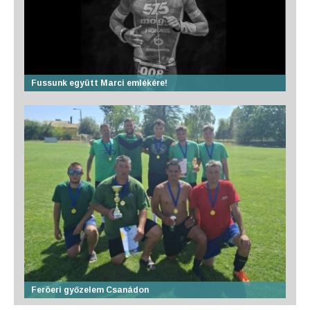
Fussunk együtt Marci emlékére!
Feröeri győzelem Csanádon