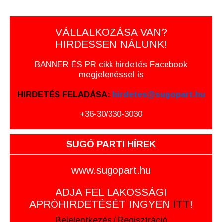
VÁLLALKOZÁSA VAN?
HIRDESSEN NÁLUNK!
BANNER ÉS PR cikk hirdetés Facebook
megjelenéssel is
HIRDETÉS FELADÁSA:
hirdetes@sugopart.hu
+36-30/330-3030
SUGÓ PARTI HÍREK
www.sugopart.hu
ADJA FEL LAKOSSÁGI
APRÓHIRDETÉSÉT INGYEN
ITT
!
Bejelentkezés
/
Regisztráció