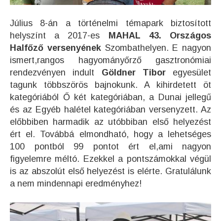
Július 8-án a történelmi témapark biztosított
helyszínt a 2017-es
MAHAL 43. Országos
Halfőző versenyének
Szombathelyen. E nagyon
ismert,rangos hagyományőrző gasztronómiai
rendezvényen indult
Göldner Tibor
egyesület
tagunk többszörös bajnokunk. A kihirdetett öt
kategóriából Ő két kategóriában, a Dunai jellegű
és az Egyéb halétel kategóriában versenyzett. Az
előbbiben harmadik az utóbbiban első helyezést
ért el. Továbbá elmondható, hogy a lehetséges
100 pontból 99 pontot ért el,ami nagyon
figyelemre méltó. Ezekkel a pontszámokkal végül
is az abszolút első helyezést is elérte. Gratulálunk
a nem mindennapi eredményhez!