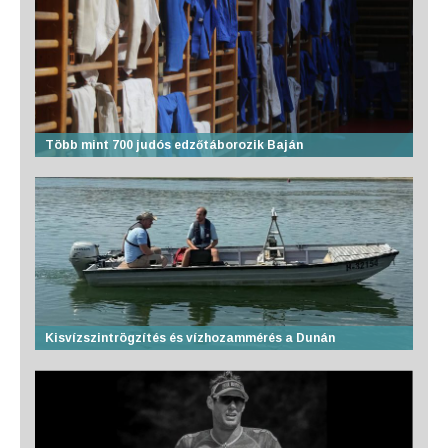
Több mint 700 judós edzőtáborozik Baján
Kisvízszintrögzítés és vízhozammérés a Dunán