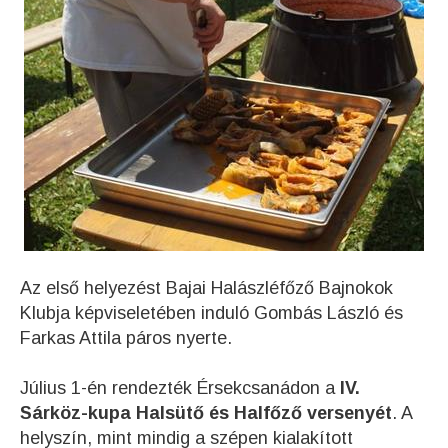
Az első helyezést Bajai Halászléfőző Bajnokok
Klubja képviseletében induló Gombás László és
Far
kas Attila páros nyerte.
Július 1-én rendezték Érsekcsanádon a
IV.
Sárköz-kupa Halsütő és Halfőző versenyét
. A
helyszín, mint mindig a szépen kialakított