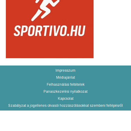
Impresszum
Médiajánlat
Felhasználási feltételek
Panaszkezelési nyilatkozat
Kapcsolat
Szabályzat a jogellenes olvasói hozzászólásokkal szembeni fellépésről