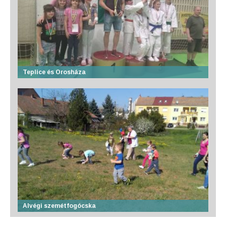
Teplice és Orosháza
Alvégi szemétfogócska