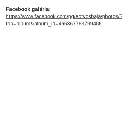
Facebook galéria:
https://www.facebook.com/pg/eotvosbaja/photos/?
tab=album&album_id=466367763799486