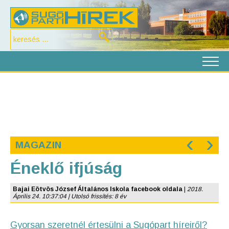
‹
›
MAGAZIN
Éneklő ifjúság
Bajai Eötvös József Általános Iskola facebook oldala
|
2018.
Április 24. 10:37:04 | Utolsó frissítés: 8 év
Gyorsan szeretnél értesülni a Sugópart híreiről?