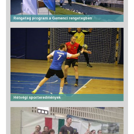
Rengeteg program a Gemenci rengetegben
Hétvégi sporteredmények