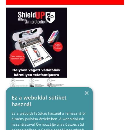
×
Ez a weboldal sütiket
használ
Ez a weboldal sütiket használ a felhasználói
élmény javítása érdekében. A weboldalunk
használatával Ön hozzájárul az összes süti
használatához, a Cookie szabályzatunknak