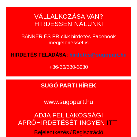
VÁLLALKOZÁSA VAN?
HIRDESSEN NÁLUNK!
BANNER ÉS PR cikk hirdetés Facebook
megjelenéssel is
HIRDETÉS FELADÁSA:
hirdetes@sugopart.hu
+36-30/330-3030
SUGÓ PARTI HÍREK
www.sugopart.hu
ADJA FEL LAKOSSÁGI
APRÓHIRDETÉSÉT INGYEN
ITT
!
Bejelentkezés
/
Regisztráció