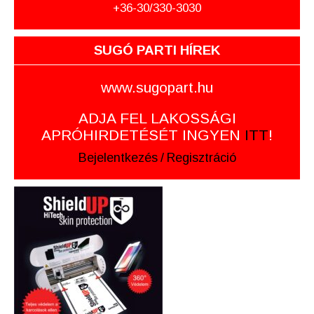
+36-30/330-3030
SUGÓ PARTI HÍREK
www.sugopart.hu
ADJA FEL LAKOSSÁGI
APRÓHIRDETÉSÉT INGYEN
ITT
!
Bejelentkezés
/
Regisztráció