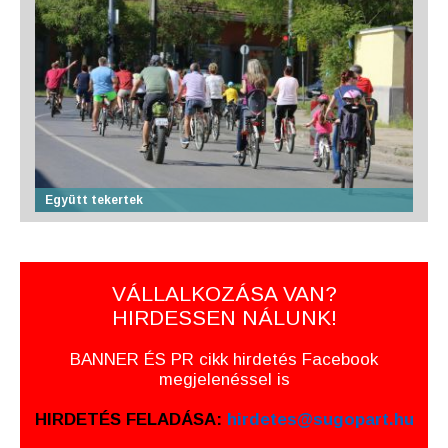
Együtt tekertek
VÁLLALKOZÁSA VAN?
HIRDESSEN NÁLUNK!
BANNER ÉS PR cikk hirdetés Facebook
megjelenéssel is
HIRDETÉS FELADÁSA:
hirdetes@sugopart.hu