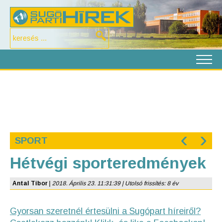
‹
›
SPORT
Hétvégi sporteredmények
Antal Tibor
|
2018. Április 23. 11:31:39 | Utolsó frissítés: 8 év
Gyorsan szeretnél értesülni a Sugópart híreiről?