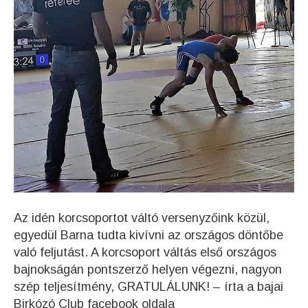
Az idén korcsoportot váltó versenyzőink közül,
egyedül Barna tudta kivívni az országos döntőbe
való feljutást. A korcsoport váltás első országos
bajnokságán pontszerző helyen végezni, nagyon
szép teljesítmény, GRATULÁLUNK! – írta a bajai
Birkózó Club facebook oldala