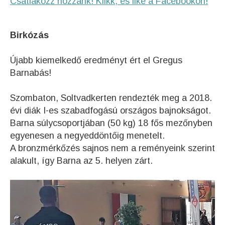
Csatlakozz hozzánk! Klikk, és like a Facebookon!
Birkózás
Újabb kiemelkedő eredményt ért el Gregus
Barnabás!
Szombaton, Soltvadkerten rendezték meg a 2018.
évi diák I-es szabadfogású országos bajnokságot.
Barna súlycsoportjában (50 kg) 18 fős mezőnyben
egyenesen a negyeddöntőig menetelt.
A bronzmérkőzés sajnos nem a reményeink szerint
alakult, így Barna az 5. helyen zárt.