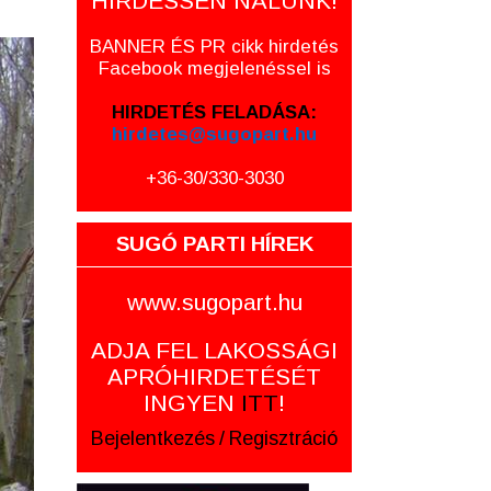
HIRDESSEN NÁLUNK!
BANNER ÉS PR cikk hirdetés
Facebook megjelenéssel is
HIRDETÉS FELADÁSA:
hirdetes@sugopart.hu
+36-30/330-3030
SUGÓ PARTI HÍREK
www.sugopart.hu
ADJA FEL LAKOSSÁGI
APRÓHIRDETÉSÉT
INGYEN
ITT
!
Bejelentkezés
/
Regisztráció