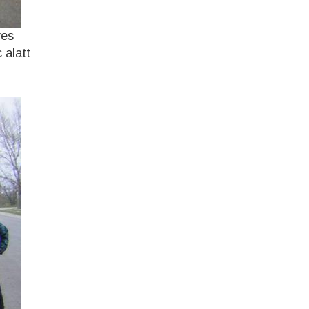
ves
 alatt