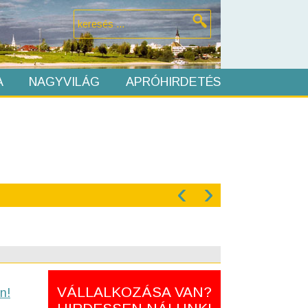
A
NAGYVILÁG
APRÓHIRDETÉS
‹
›
VÁLLALKOZÁSA VAN?
n!