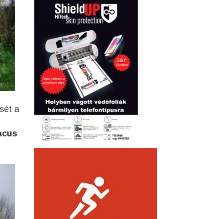
sét a
acus