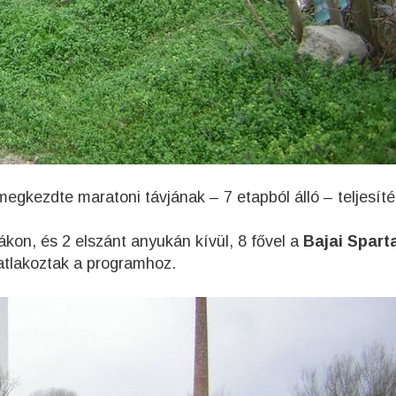
egkezdte maratoni távjának – 7 etapból álló – teljesíté
ákon, és 2 elszánt anyukán kívül, 8 fővel a
Bajai Spart
satlakoztak a programhoz.