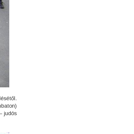
ésétől.
mbaton)
– judós