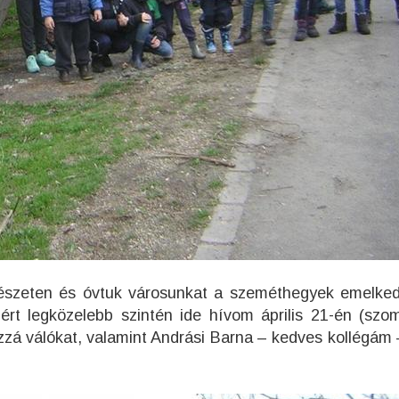
észeten és óvtuk városunkat a szeméthegyek emelked
ért legközelebb szintén ide hívom április 21-én (szo
azzá válókat, valamint Andrási Barna – kedves kollégám 