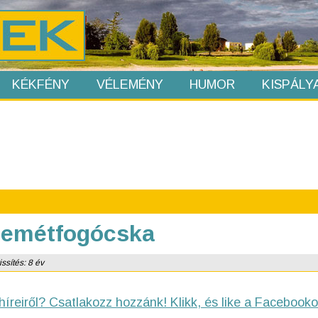
KÉKFÉNY
VÉLEMÉNY
HUMOR
KISPÁLY
Szemétfogócska
ssítés: 8 év
híreiről? Csatlakozz hozzánk! Klikk, és like a Facebooko