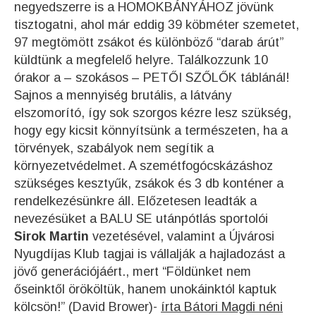
negyedszerre is a HOMOKBÁNYÁHOZ jövünk
tisztogatni, ahol már eddig 39 köbméter szemetet,
97 megtömött zsákot és különböző “darab árút”
küldtünk a megfelelő helyre. Találkozzunk 10
órakor a – szokásos – PETŐI SZŐLŐK táblánál!
Sajnos a mennyiség brutális, a látvány
elszomorító, így sok szorgos kézre lesz szükség,
hogy egy kicsit könnyítsünk a természeten, ha a
törvények, szabályok nem segítik a
környezetvédelmet. A szemétfogócskázáshoz
szükséges kesztyűk, zsákok és 3 db konténer a
rendelkezésünkre áll. Előzetesen leadták a
nevezésüket a BALU SE utánpótlás sportolói
Sirok Martin
vezetésével, valamint a Újvárosi
Nyugdíjas Klub tagjai is vállalják a hajladozást a
jövő generációjáért., mert “Földünket nem
őseinktől örököltük, hanem unokáinktól kaptuk
kölcsön!” (David Brower)-
írta Bátori Magdi néni