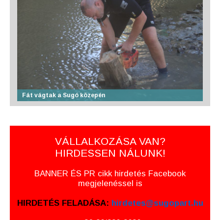
Fát vágtak a Sugó közepén
VÁLLALKOZÁSA VAN?
HIRDESSEN NÁLUNK!
BANNER ÉS PR cikk hirdetés Facebook
megjelenéssel is
HIRDETÉS FELADÁSA:
hirdetes@sugopart.hu