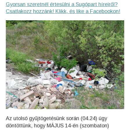
Gyorsan szeretnél értesülni a Sugópart híreiről?
Csatlakozz hozzánk! Klikk, és like a Facebookon!
Az utolsó gyűjtögetésünk során (04.24) úgy
döntöttünk, hogy MÁJUS 14-én (szombaton)