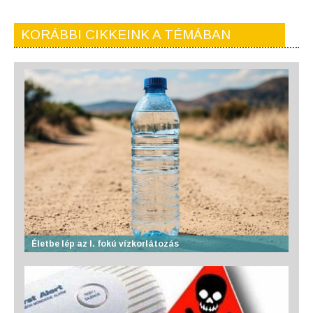
KORÁBBI CIKKEINK A TÉMÁBAN
Életbe lép az I. fokú vízkorlátozás