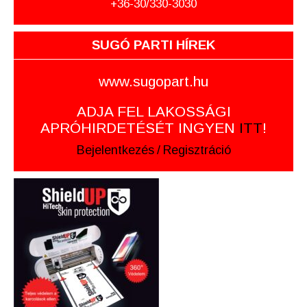
+36-30/330-3030
SUGÓ PARTI HÍREK
www.sugopart.hu
ADJA FEL LAKOSSÁGI
APRÓHIRDETÉSÉT INGYEN
ITT
!
Bejelentkezés
/
Regisztráció