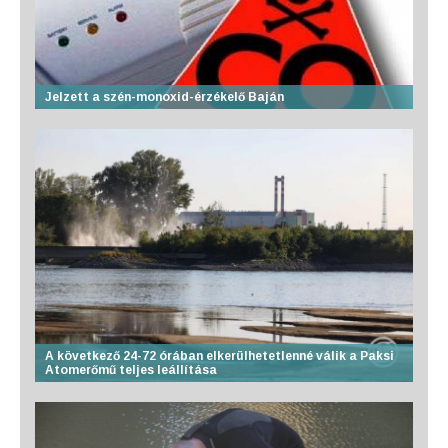
Jelzett a szén-monoxid-érzékelő Baján
A következő 24-72 órában elkerülhetetlenné válik a Paksi
Atomerőmű teljes leállítása