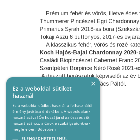
Prémium fehér és vörös, illetve édes 
Thummerer Pincészet Egri Chardonnay 20
Primarius Syrah 2018-as bora (Szekszár
Tokaji Aszú 6 puttonyos, 2017-es évjárat
A klasszikus fehér, vörös és rozé kateg
Koch Hajós-Bajai Chardonnay 2020-a
Családi Biopincészet Cabernet Franc 201
Szentpéteri Borpince Néró Rosé 2021-es
A díjazott borászatok képviselői az év 
×
Puskás Istvántól és Kovács Páltól.
Ez a weboldal sütiket
használ
Ez a weboldal sütiket használ a felhasználói
élmény javítása érdekében. A weboldalunk
használatával Ön hozzájárul az összes süti
használatához, a Cookie szabályzatunknak
megfelelően.
Bővebben
ELENGEDHETETLENÜL