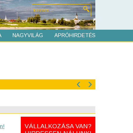
A
NAGYVILÁG
APRÓHIRDETÉS
‹
›
VÁLLALKOZÁSA VAN?
n!