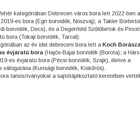
fehér kategóriában Debrecen város bora lett 2022-ben 
19-es bora (Egri borvidék, Noszvaj); a Takler Borbirto
di borvidék, Decs), és a Degenfeld Szőlőbirtok és Pincé
ú bora (Tokaji borvidék, Tarcal).
óriában az év idei debreceni bora lett a
Koch Borásza
s évjáratú bora
(Hajós-Bajai borvidék (Borota); a Hárs
9-es évjáratú bora (Pécsi borvidék, Szajk), illetve a
 válogatása (Kunsági borvidék, Kiskőrös).
bora tanúsítványokat a sajtótájékoztató keretében vetté