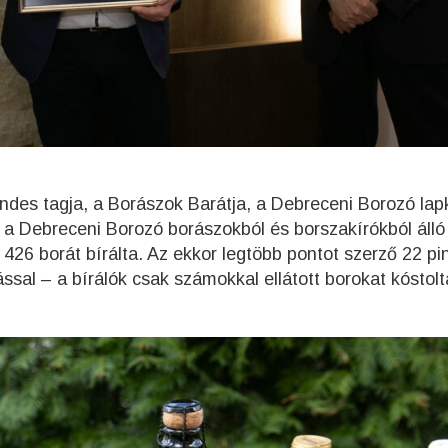
des tagja, a Borászok Barátja, a Debreceni Borozó lap
n a Debreceni Borozó borászokból és borszakírókból álló
 426 borát bírálta. Az ekkor legtöbb pontot szerző 22 pi
ással – a bírálók csak számokkal ellátott borokat kóstol