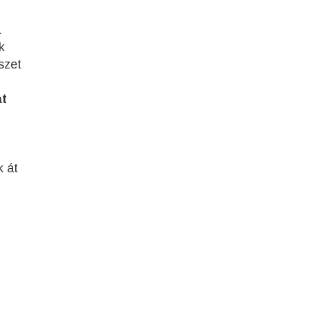
a
k
szet
t
k át