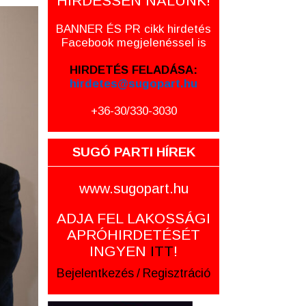
HIRDESSEN NÁLUNK!
BANNER ÉS PR cikk hirdetés
Facebook megjelenéssel is
HIRDETÉS FELADÁSA:
hirdetes@sugopart.hu
+36-30/330-3030
SUGÓ PARTI HÍREK
www.sugopart.hu
ADJA FEL LAKOSSÁGI
APRÓHIRDETÉSÉT
INGYEN
ITT
!
Bejelentkezés
/
Regisztráció