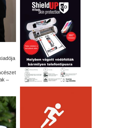
kiadója
ncészet
tak –