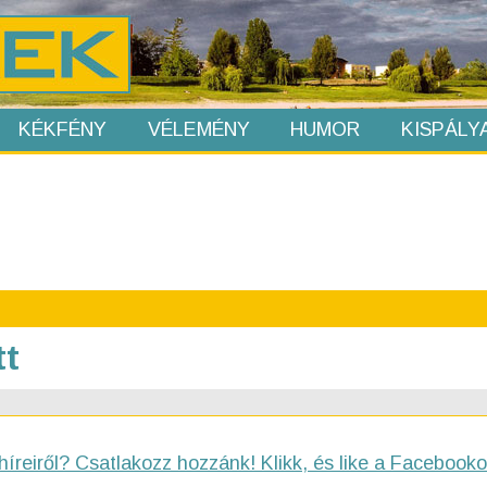
KÉKFÉNY
VÉLEMÉNY
HUMOR
KISPÁLY
tt
híreiről? Csatlakozz hozzánk! Klikk, és like a Facebooko