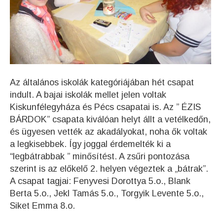
Az általános iskolák kategóriájában hét csapat
indult. A bajai iskolák mellet jelen voltak
Kiskunfélegyháza és Pécs csapatai is. Az ”
ÉZIS
BÁRDOK
” csapata kiválóan helyt állt a vetélkedőn,
és ügyesen vették az akadályokat, noha ők voltak
a legkisebbek. Így joggal érdemelték ki a
“legbátrabbak ” minősítést. A zsűri pontozása
szerint is az előkelő 2. helyen végeztek a „bátrak”.
A csapat tagjai: Fenyvesi Dorottya 5.o., Blank
Berta 5.o., Jekl Tamás 5.o., Torgyik Levente 5.o.,
Siket Emma 8.o.