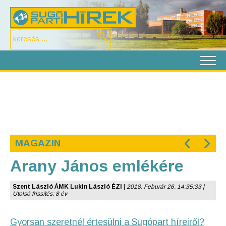
‹
›
MAGAZIN
Arany János emlékére
Szent László ÁMK Lukin László ÉZI
|
2018. Feburár 26. 14:35:33 |
Utolsó frissítés: 8 év
Gyorsan szeretnél értesülni a Sugópart híreiről?