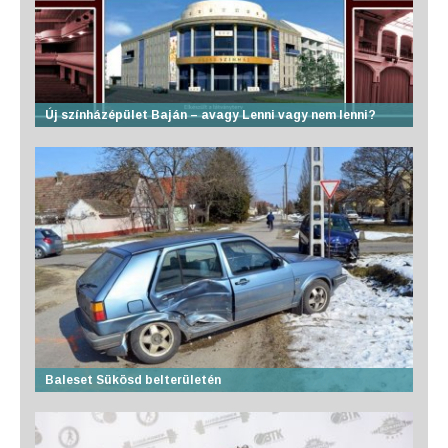
Új színházépület Baján – avagy Lenni vagy nem lenni?
Baleset Sükösd belterületén