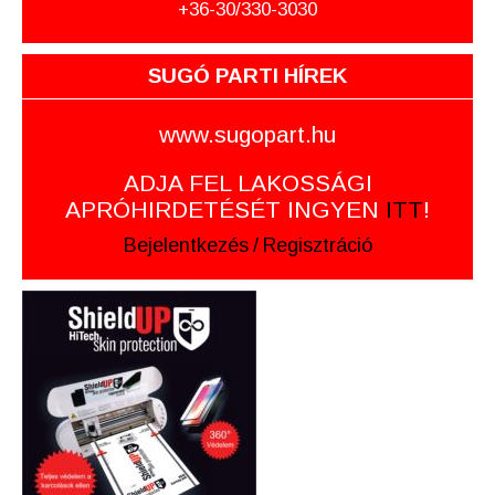
+36-30/330-3030
SUGÓ PARTI HÍREK
www.sugopart.hu
ADJA FEL LAKOSSÁGI
APRÓHIRDETÉSÉT INGYEN
ITT
!
Bejelentkezés
/
Regisztráció