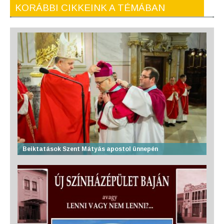
KORÁBBI CIKKEINK A TÉMÁBAN
Beiktatások Szent Mátyás apostol ünnepén