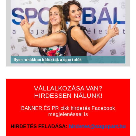
Ilyen ruhákban báloztak a sportolók
VÁLLALKOZÁSA VAN?
HIRDESSEN NÁLUNK!
BANNER ÉS PR cikk hirdetés Facebook
megjelenéssel is
HIRDETÉS FELADÁSA:
hirdetes@sugopart.hu