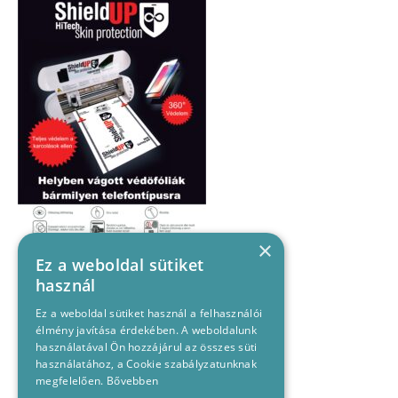
×
Ez a weboldal sütiket
használ
Ez a weboldal sütiket használ a felhasználói
élmény javítása érdekében. A weboldalunk
használatával Ön hozzájárul az összes süti
használatához, a Cookie szabályzatunknak
megfelelően.
Bővebben