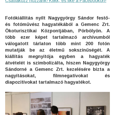
Csatlakozz hozzánk! Klikk, és like a Facebookon!
Fotókiállítás nyílt Nagygyörgy Sándor festő-
és fotóművész hagyatékából a Gemenc Zrt.
Ökoturisztikai Központjában, Pörbölyön. A
több ezer képet tartalmazó archívumból
válogatott tárlaton több mint 200 fotón
mutatják be az életmű sokszínűségét. A
kiállítás megnyitója egyben a hagyaték
átvételét is szimbolizálta, hiszen Nagygyörgy
Sándorné a Gemenc Zrt. kezelésére bízta a
nagyításokat, filmnegatívokat és
diapozitívokat tartalmazó hagyatékot.