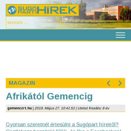
‹
›
MAGAZIN
Afrikától Gemencig
gemenczrt.hu
|
2018. Május 27. 10:41:52 | Utolsó frissítés: 8 év
Gyorsan szeretnél értesülni a Sugópart híreiről?