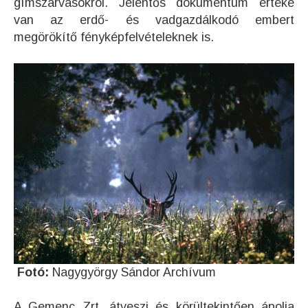
gímszarvasokról. Jelentős dokumentum értéke
van az erdő- és vadgazdálkodó embert
megörökítő fényképfelvételeknek is.
Fotó:
Nagygyörgy Sándor Archívum
A Gemenc Zrt. átveszi és körültekintően ápolja