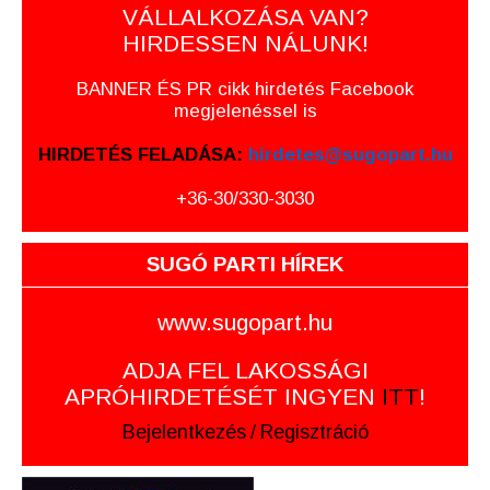
VÁLLALKOZÁSA VAN?
HIRDESSEN NÁLUNK!
BANNER ÉS PR cikk hirdetés Facebook
megjelenéssel is
HIRDETÉS FELADÁSA:
hirdetes@sugopart.hu
+36-30/330-3030
SUGÓ PARTI HÍREK
www.sugopart.hu
ADJA FEL LAKOSSÁGI
APRÓHIRDETÉSÉT INGYEN
ITT
!
Bejelentkezés
/
Regisztráció