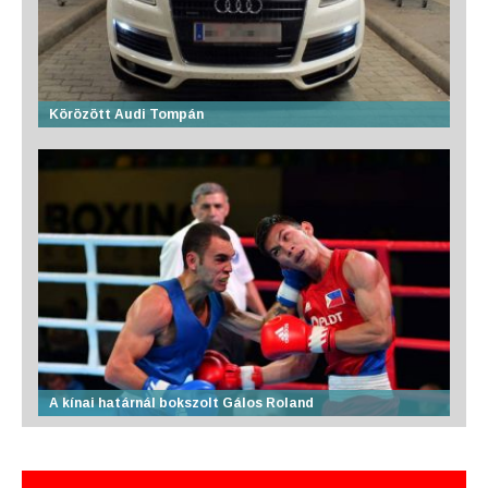
Körözött Audi Tompán
A kínai határnál bokszolt Gálos Roland