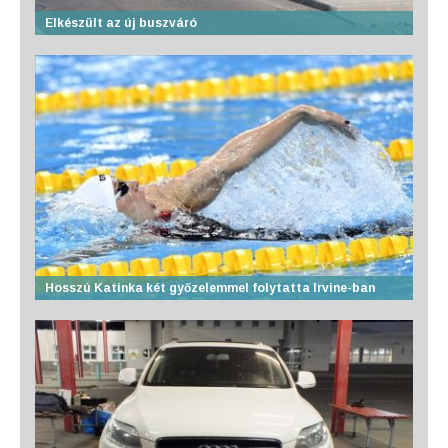
Elkészült az új buszváró
Hosszú Katinka két győzelemmel folytatta Irvine-ban