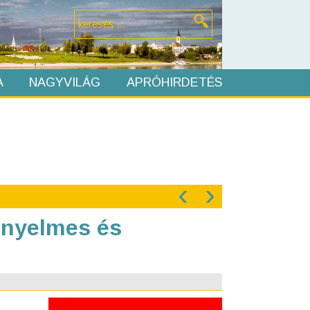
A
NAGYVILÁG
APRÓHIRDETÉS
‹
›
ényelmes és