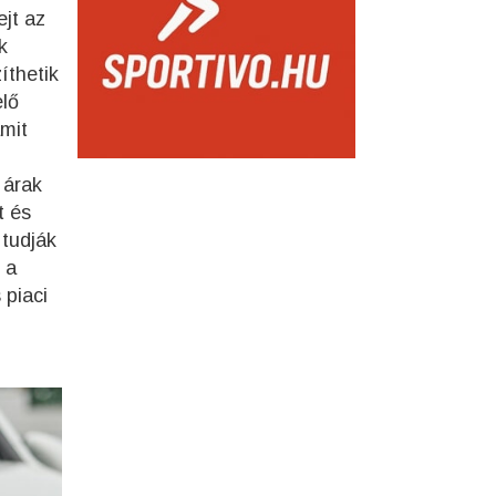
jt az
k
íthetik
elő
amit
 árak
t és
 tudják
 a
 piaci