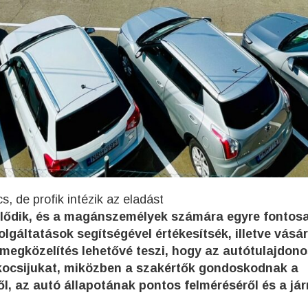
, de profik intézik az eladást
jlődik, és a magánszemélyek számára egyre fontos
lgáltatások segítségével értékesítsék, illetve vásár
 megközelítés lehetővé teszi, hogy az autótulajdon
 kocsijukat, miközben a szakértők gondoskodnak a
ől, az autó állapotának pontos felméréséről és a já