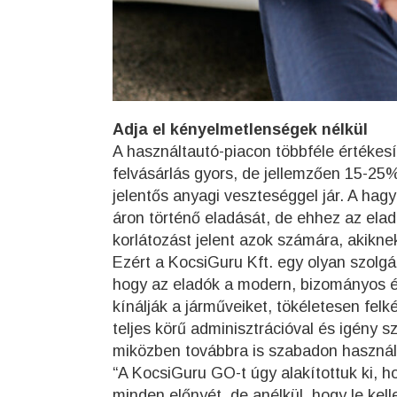
Adja el kényelmetlenségek nélkül
A használtautó-piacon többféle értékesí
felvásárlás gyors, de jellemzően 15-25%
jelentős anyagi veszteséggel jár. A hag
áron történő eladását, de ehhez az eladó
korlátozást jelent azok számára, akikn
Ezért a KocsiGuru Kft. egy olyan szolgál
hogy az eladók a modern, bizományos ér
kínálják a járműveiket, tökéletesen felké
teljes körű adminisztrációval és igény 
miközben továbbra is szabadon használ
“A KocsiGuru GO-t úgy alakítottuk ki, 
minden előnyét, de anélkül, hogy le kel