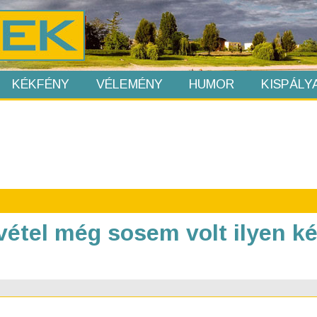
KÉKFÉNY
VÉLEMÉNY
HUMOR
KISPÁLY
vétel még sosem volt ilyen k