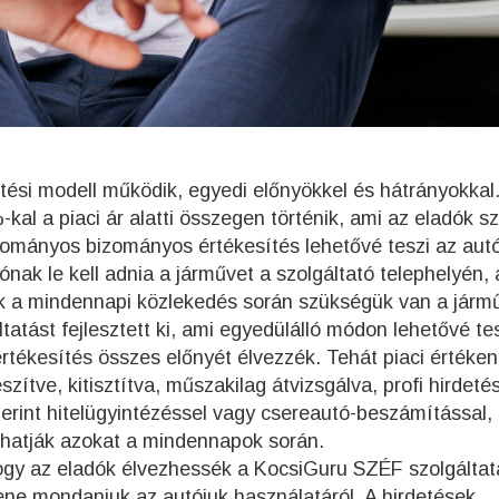
tési modell működik, egyedi előnyökkel és hátrányokkal.
-kal a piaci ár alatti összegen történik, ami az eladók 
yományos bizományos értékesítés lehetővé teszi az autó
nak le kell adnia a járművet a szolgáltató telephelyén,
ek a mindennapi közlekedés során szükségük van a járm
tatást fejlesztett ki, ami egyedülálló módon lehetővé tes
tékesítés összes előnyét élvezzék. Tehát piaci értéken
szítve, kitisztítva, műszakilag átvizsgálva, profi hirdetés
szerint hitelügyintézéssel vagy csereautó-beszámítással,
hatják azokat a mindennapok során.
hogy az eladók élvezhessék a KocsiGuru SZÉF szolgálta
lene mondaniuk az autójuk használatáról. A hirdetések