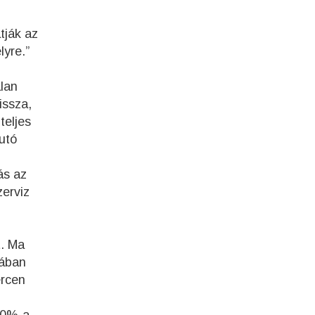
tják az
lyre.”
alan
issza,
teljes
utó
ás az
zerviz
t. Ma
pában
ercen
90%-a