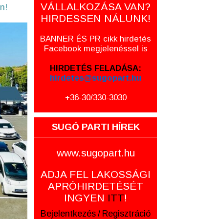
VÁLLALKOZÁSA VAN?
n!
HIRDESSEN NÁLUNK!
BANNER ÉS PR cikk hirdetés
Facebook megjelenéssel is
HIRDETÉS FELADÁSA:
hirdetes@sugopart.hu
+36-30/330-3030
SUGÓ PARTI HÍREK
www.sugopart.hu
ADJA FEL LAKOSSÁGI
APRÓHIRDETÉSÉT
INGYEN
ITT
!
Bejelentkezés
/
Regisztráció