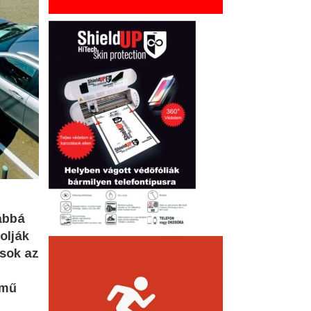
abbá
olják
osok az
rmű