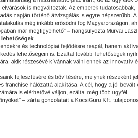
az elvárások is megváltoztak. Az emberek tudatosabbak,
eladás napján történő átvizsgálás is egyre népszerűbb. A
s átalakulás még inkább erősödni fog Magyarországon, a
pában már megfigyelhető” – hangsúlyozta Murvai Lászl
 lehetőségek
rendekre és technológiai fejlődésre reagál, hanem aktív
zkedés lehetőségein is. Ezáltal további lehetőségek nyíl
ára, akik részesévé kívánnak válni ennek az innovatív é
aink fejlesztésére és bővítésére, melynek részeként je
s franchise hálózattá alakítása. A cél, hogy a jól bevált 
mára is elérhetővé váljon, ezáltal még több ügyfél
őnyöket” – zárta gondolatait a KocsiGuru Kft. tulajdono