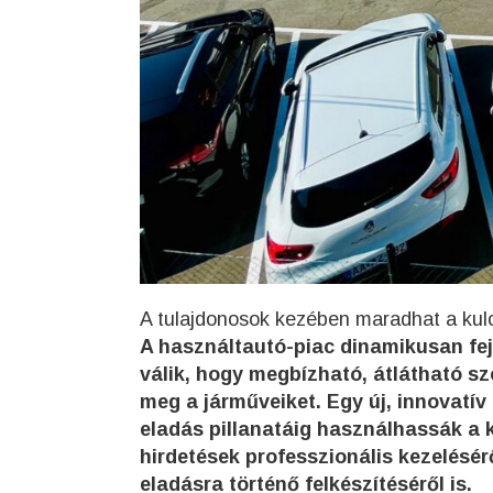
A tulajdonosok kezében maradhat a kulcs
A használtautó-piac dinamikusan fe
válik, hogy megbízható, átlátható szo
meg a járműveiket. Egy új, innovatív
eladás pillanatáig használhassák a
hirdetések professzionális kezelésér
eladásra történő felkészítéséről is.