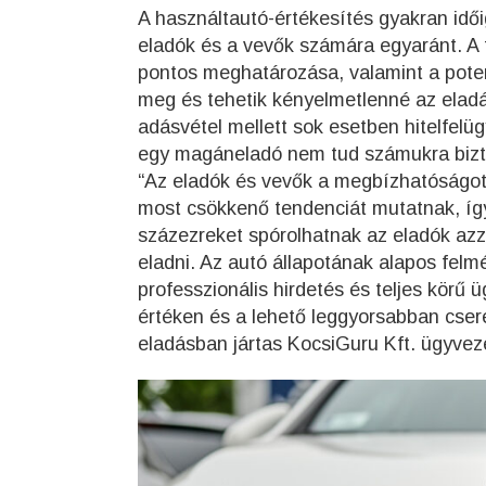
A használtautó-értékesítés gyakran idő
eladók és a vevők számára egyaránt. A 
pontos meghatározása, valamint a poten
meg és tehetik kényelmetlenné az eladá
adásvétel mellett sok esetben hitelfelü
egy magáneladó nem tud számukra bizto
“Az eladók és vevők a megbízhatóságot 
most csökkenő tendenciát mutatnak, íg
százezreket spórolhatnak az eladók azza
eladni. Az autó állapotának alapos fel
professzionális hirdetés és teljes körű 
értéken és a lehető leggyorsabban cseré
eladásban jártas KocsiGuru Kft. ügyvez