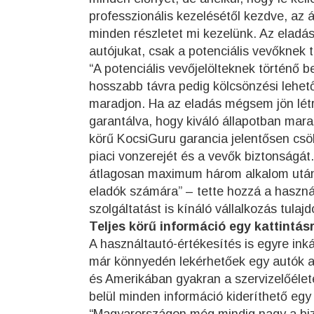
professzionális kezelésétől kezdve, az 
minden részletet mi kezelünk. Az eladás
autójukat, csak a potenciális vevőknek 
“A potenciális vevőjelölteknek történő 
hosszabb távra pedig kölcsönzési lehető
maradjon. Ha az eladás mégsem jön létre
garantálva, hogy kiváló állapotban marad
körű KocsiGuru garancia jelentősen csö
piaci vonzerejét és a vevők biztonságá
átlagosan maximum három alkalom után
eladók számára” – tette hozzá a haszná
szolgáltatást is kínáló vállalkozás tulaj
Teljes körű információ egy kattintás
A használtautó-értékesítés is egyre inká
már könnyedén lekérhetőek egy autók ada
és Amerikában gyakran a szervizelőélete
belül minden információ kideríthető egy 
“Magyarországon még mindig nagy a biz