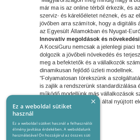
már ma is az online térből érkezik, és 
szerviz- és kárelőéletet néznek, és az 
jövőben arra számítok, hogy a digitáli
az Egyesült Államokban és Nyugat-Euró
Innovatív megoldások és növekedési
A KocsiGuru nemcsak a jelenlegi piaci t
dolgozik a jövőbeli növekedés és terjes
meg a befektetők és a vállalkozók szám
dinamikusan fejlődő üzleti modellnek.
“Folyamatosan törekszünk a szolgáltatás
is zajlik a rendszerünk standardizálása é
működő modellünk más vállalkozások szá
×
élvezhesse a KocsiGuru által nyújtott el
Ez a weboldal sütiket
használ
Ez a weboldal sütiket használ a felhasználói
élmény javítása érdekében. A weboldalunk
használatával Ön hozzájárul az összes süti