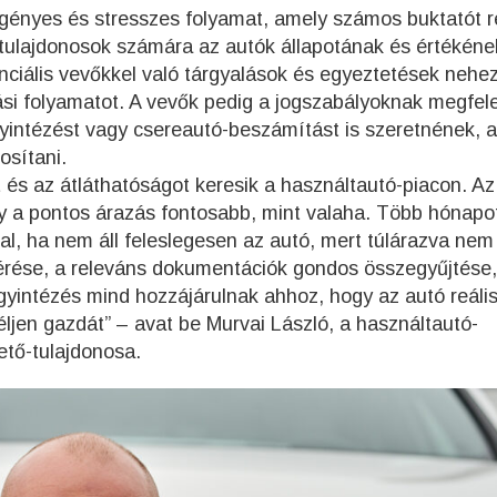
igényes és stresszes folyamat, amely számos buktatót re
tulajdonosok számára az autók állapotának és értékéne
ciális vevőkkel való tárgyalások és egyeztetések nehez
si folyamatot. A vevők pedig a jogszabályoknak megfel
gyintézést vagy csereautó-beszámítást is szeretnének, 
sítani.
és az átláthatóságot keresik a használtautó-piacon. Az
y a pontos árazás fontosabb, mint valaha. Több hónapo
l, ha nem áll feleslegesen az autó, mert túlárazva nem
mérése, a releváns dokumentációk gondos összegyűjtése,
ügyintézés mind hozzájárulnak ahhoz, hogy az autó reális
ljen gazdát” – avat be Murvai László, a használtautó-
ető-tulajdonosa.