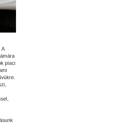
 A
számára
k piaci
 ami
űvükre.
zi,
sel,
tásunk