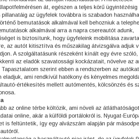
állapotfelmérésen át, egészen a teljes körű ügyintézésig
 pillanatáig az ügyfelek továbbra is szabadon használha
történő bemutatások alkalmával kell behozniuk a telephe
bemutatások alkalmával arra a napra csereautót adunk,
séget is biztosítunk, hogy ügyfeleink mobilitása zavart
, az autót kitisztítva és műszakilag átvizsgálva adjuk v
jon. A szolgáltatásunk részeként kínált egy évre szóló, 
kkenti az eladók szavatossági kockázatait, növelve az a
t. Tapasztalatom szerint ebben a rendszerben az autókat
 eladjuk, ami rendkívül hatékony és kényelmes megold
ltautó-értékesítés mellett autómentés, kölcsönzés és s
donosa.
ra
bb az online térbe költözik, ami növeli az átláthatóságo
tai online, akár a külföldi portálokról is. Nyugat-Euró
t is feltüntetik, így egy alvázszám alapján pár másodp
autóról.
almatlanság a használtautó-piac iránt, de az ügyfelek 