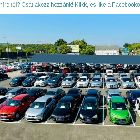
híreiről? Csatlakozz hozzánk! Klikk, és like a Facebooko