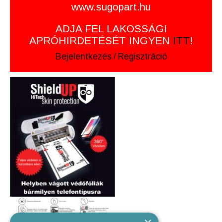
www.sugopart.hu
ADJA FEL LAKOSSÁGI
APRÓHIRDETÉSÉT INGYEN
ITT
!
Bejelentkezés
/
Regisztráció