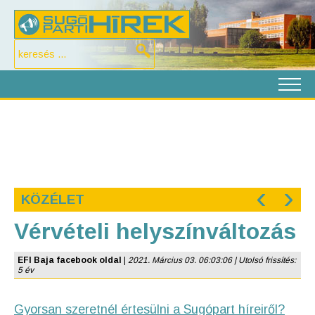
‹
›
KÖZÉLET
Vérvételi helyszínváltozás
EFI Baja facebook oldal
|
2021. Március 03. 06:03:06 | Utolsó frissítés:
5 év
Gyorsan szeretnél értesülni a Sugópart híreiről?