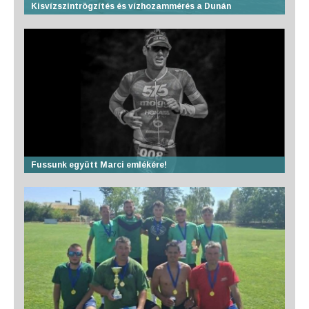
Kisvízszintrögzítés és vízhozammérés a Dunán
Fussunk együtt Marci emlékére!