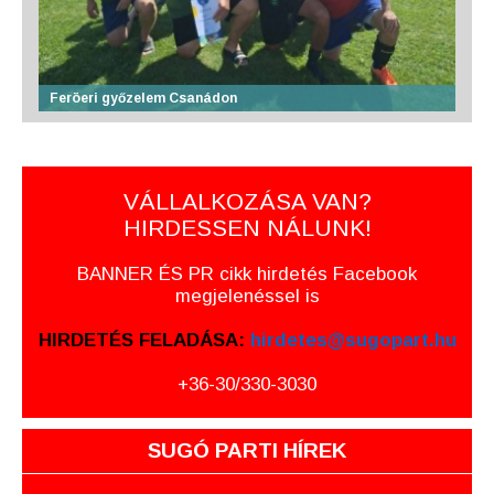
Feröeri győzelem Csanádon
VÁLLALKOZÁSA VAN?
HIRDESSEN NÁLUNK!
BANNER ÉS PR cikk hirdetés Facebook
megjelenéssel is
HIRDETÉS FELADÁSA:
hirdetes@sugopart.hu
+36-30/330-3030
SUGÓ PARTI HÍREK