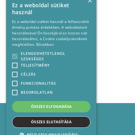
×
Ez a weboldal sütiket
használ
Ez a weboldal sütiket használ a felhasználói
élmény javítása érdekében. A weboldalunk
használatával Ön hozzájárul az összes süti
használatához, a Cookie szabályzatunknak
megfelelően.
Bővebben
ELENGEDHETETLENÜL
SZÜKSÉGES
TELJESÍTMÉNY
CÉLZÁS
FUNKCIONALITÁS
BESOROLATLAN
ÖSSZES ELFOGADÁSA
Impresszum
Médiajánlat
ÖSSZES ELUTASÍTÁSA
Felhasználási feltételek
Panaszkezelési nyilatkozat
RÉSZLETEK MEGJELENÍTÉSE