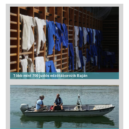
Több mint 700 judós edzőtáborozik Baján